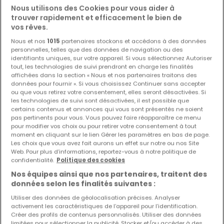
Nous utilisons des Cookies pour vous aider à
trouver rapidement et efficacement le bien de
vos rêves.
Nous et nos
1015
partenaires stockons et accédons à des données
personnelles, telles que des données de navigation ou des
identifiants uniques, sur votre appareil. Si vous sélectionnez Autoriser
tout, les technologies de suivi prendront en charge les finalités
affichées dans la section « Nous et nos partenaires traitons des
données pour fournir ». Si vous choisissez Continuer sans accepter
ou que vous retirez votre consentement, elles seront désactivées. Si
3 800 €
les technologies de suivi sont désactivées, il est possible que
certains contenus et annonces qui vous sont présentés ne soient
Maison
3 chambres
à louer
à
Howald
pas pertinents pour vous. Vous pouvez faire réapparaître ce menu
pour modifier vos choix ou pour retirer votre consentement à tout
moment en cliquant sur le lien Gérer les paramètres en bas de page.
150
m²
3
1
3
Les choix que vous avez fait aurons un effet sur notre ou nos Site
Web. Pour plus d’informations, reportez-vous à notre politique de
confidentialité.
Politique des cookies
Nos équipes ainsi que nos partenaires, traitent des
données selon les finalités suivantes :
Utiliser des données de géolocalisation précises. Analyser
activement les caractéristiques de l’appareil pour l’identification.
Créer des profils de contenus personnalisés. Utiliser des données
limitées pour sélectionner la publicité. Stocker et/ou accéder à des