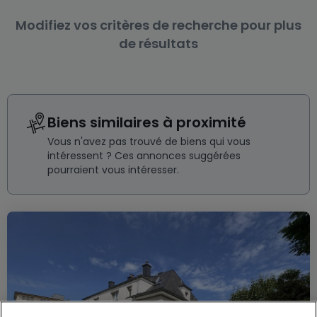
Modifiez vos critères de recherche pour plus
de résultats
Biens similaires à proximité
Vous n'avez pas trouvé de biens qui vous
intéressent ? Ces annonces suggérées
pourraient vous intéresser.