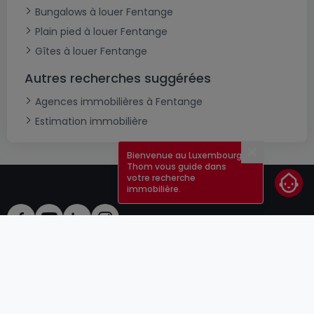
Bungalows à louer Fentange
Plain pied à louer Fentange
Gîtes à louer Fentange
Autres recherches suggérées
Agences immobilières à Fentange
Estimation immobilière
Bienvenue au Luxembourg !
Fermer
Thom vous guide dans
votre recherche
immobilière.
CGU
atHomeGroup
CGV
Contact
DSA
Annonceurs
Mentions légales
Vie privée
Carrières