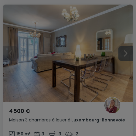
4 500 €
Maison
3 chambres
à louer
à
Luxembourg-Bonnevoie
150
m²
3
3
2