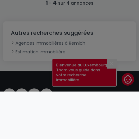
1
4
-
sur 4 annonces
Autres recherches suggérées
Agences immobilières à Remich
Estimation immobilière
Bienvenue au Luxembourg !
Fermer
Thom vous guide dans
votre recherche
immobilière.
CGU
atHomeGroup
CGV
Contact
DSA
Annonceurs
Mentions légales
Vie privée
Carrières
Cookie