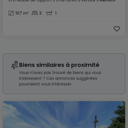
Immeuble de rapport
3 chambres
à vendre
à
Remich
107
m²
3
1
Biens similaires à proximité
Vous n'avez pas trouvé de biens qui vous
intéressent ? Ces annonces suggérées
pourraient vous intéresser.