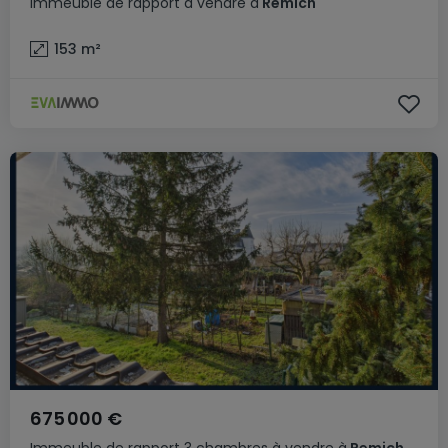
Immeuble de rapport
à vendre
à
Remich
153
m²
675 000 €