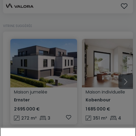
VITRINE SUGGÉRÉE
Maison jumelée
Maison individuelle
Ernster
Kobenbour
2 695 000 €
1 685 000 €
272
m²
3
351
m²
4