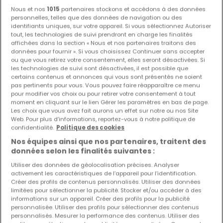
Nous et nos
1015
partenaires stockons et accédons à des données
personnelles, telles que des données de navigation ou des
Les nouvelles annonces et baisses de prix en
identifiants uniques, sur votre appareil. Si vous sélectionnez Autoriser
avant première !
tout, les technologies de suivi prendront en charge les finalités
Activez une alerte sur cette recherche pour recevoir les
affichées dans la section « Nous et nos partenaires traitons des
données pour fournir ». Si vous choisissez Continuer sans accepter
nouveaux biens ainsi que les changements de prix dans
ou que vous retirez votre consentement, elles seront désactivées. Si
votre boite email !
les technologies de suivi sont désactivées, il est possible que
certains contenus et annonces qui vous sont présentés ne soient
Créez une alerte
pas pertinents pour vous. Vous pouvez faire réapparaître ce menu
pour modifier vos choix ou pour retirer votre consentement à tout
moment en cliquant sur le lien Gérer les paramètres en bas de page.
Les choix que vous avez fait aurons un effet sur notre ou nos Site
Web. Pour plus d’informations, reportez-vous à notre politique de
confidentialité.
Politique des cookies
Fermes à vendre à proximité
Nos équipes ainsi que nos partenaires, traitent des
Achat fermes à Lantéfontaine
données selon les finalités suivantes :
Utiliser des données de géolocalisation précises. Analyser
activement les caractéristiques de l’appareil pour l’identification.
Créer des profils de contenus personnalisés. Utiliser des données
limitées pour sélectionner la publicité. Stocker et/ou accéder à des
Modifiez vos critères de recherche pour plus
informations sur un appareil. Créer des profils pour la publicité
personnalisée. Utiliser des profils pour sélectionner des contenus
de résultats
personnalisés. Mesurer la performance des contenus. Utiliser des