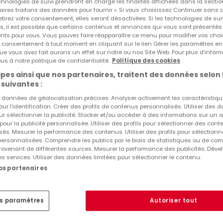
echnologies de suivi prendront en charge les finalités affichées dans la sectio
aires traitons des données pour fournir ». Si vous choisissez Continuer sans 
tirez votre consentement, elles seront désactivées. Si les technologies de sui
s, il est possible que certains contenus et annonces qui vous sont présentés
ents pour vous. Vous pouvez faire réapparaître ce menu pour modifier vos choi
tre consentement à tout moment en cliquant sur le lien Gérer les paramètres e
ue vous avez fait aurons un effet sur notre ou nos Site Web. Pour plus d’inform
us à notre politique de confidentialité.
Politique des cookies
pes ainsi que nos partenaires, traitent des données selon 
 suivantes :
es données de géolocalisation précises. Analyser activement les caractéristiq
pour l’identification. Créer des profils de contenus personnalisés. Utiliser des
ur sélectionner la publicité. Stocker et/ou accéder à des informations sur un a
 pour la publicité personnalisée. Utiliser des profils pour sélectionner des con
és. Mesurer la performance des contenus. Utiliser des profils pour sélectionn
 personnalisées. Comprendre les publics par le biais de statistiques ou de co
ovenant de différentes sources. Mesurer la performance des publicités. Dével
es services. Utiliser des données limitées pour sélectionner le contenu.
nos partenaires
es paramètres
Autoriser tout