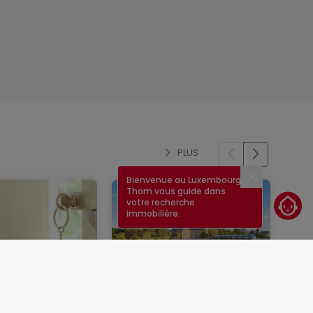
PLUS
Bienvenue au Luxembourg !
Fermer
Thom vous guide dans
votre recherche
immobilière.
un bien
Taux immobilier au