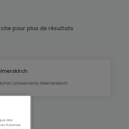
rche pour plus de résultats
eimerskirch
Achat Lotissements Weimerskirch
 que des
nez Autoriser