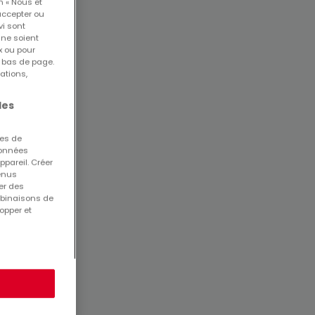
n « Nous et
accepter ou
vi sont
 ne soient
x ou pour
n bas de page.
ations,
les
ues de
 données
ppareil. Créer
tenus
er des
mbinaisons de
opper et