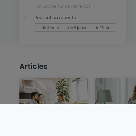
Exclusivité sur atHome (0)
Publication récente
- de 3 jours
- de 8 jours
- de 15 jours
Articles
Vendre un bien
Louer au Luxem