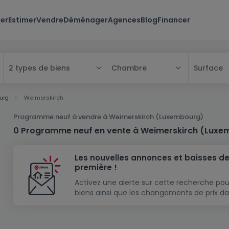
er
Estimer
Vendre
Déménager
Agences
Blog
Financer
Chambre
Surface
2 types de biens
Tous
urg
Weimerskirch
Maison
Programme neuf à vendre à Weimerskirch (Luxembourg)
Appartement
Maison
0 Programme neuf en vente à Weimerskirch (Luxe
Projet neuf
Appartement
Maison individuelle
Les nouvelles annonces et baisses de
Maison à construire
Résidence
Chambre
Maison mitoyenne
première !
Immeuble de rapport
Lotissement
Studio
Maison jumelée
Modèle de maison
Activez une alerte sur cette recherche pou
biens ainsi que les changements de prix da
Terrain
Immeuble de rapport
Penthouse
Terrain + Maison
Villa
Garage - parking
Terrain constructible
Duplex
Maison de maître
Gros-oeuvre