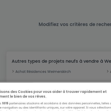
Bureau
Triplex
Terrain non constructible
Château
Garage - Parking
Commerce
Loft
Ferme
Terrain industriel
Bureau
Garage ouvert
Local commercial
Corps de ferme
Mansarde
Garage fermé
Modifiez vos critères de reche
Fonds de Commerce
Rez-de-chaussée
Châlet
Bungalow
Restaurant
Plain pied
Hôtel
Entrepôt
Gîte
Autres types de projets neufs à vendre à W
Exploitation agricole
Achat Résidences Weimerskirch
lisons des Cookies pour vous aider à trouver rapidement et
ment le bien de vos rêves.
os
1015
partenaires stockons et accédons à des données personnelles, telles
navigation ou des identifiants uniques, sur votre appareil. Si vous sélection