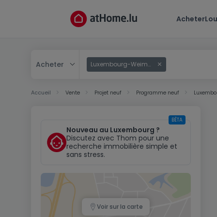
Acheter
Lou
Acheter
Luxembourg-Weimerskirch
Acheter
Accueil
Vente
Projet neuf
Programme neuf
Luxembo
Louer
BÊTA
Nouveau au Luxembourg ?
Discutez avec Thom pour une
recherche immobilière simple et
sans stress.
Voir sur la carte