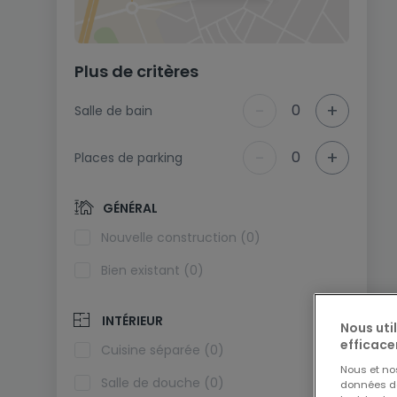
Plus de critères
-
+
0
Salle de bain
-
+
0
Places de parking
GÉNÉRAL
Nouvelle construction (0)
Bien existant (0)
INTÉRIEUR
Nous uti
efficace
Cuisine séparée (0)
Nous et n
Salle de douche (0)
données de 