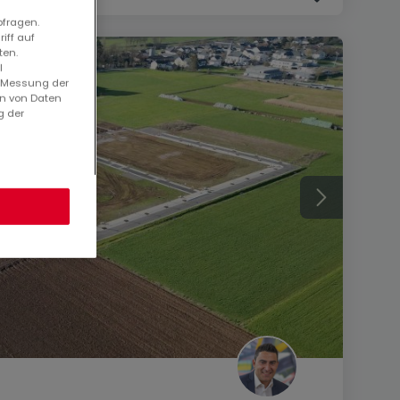
bfragen.
iff auf
ten.
l
. Messung der
en von Daten
g der