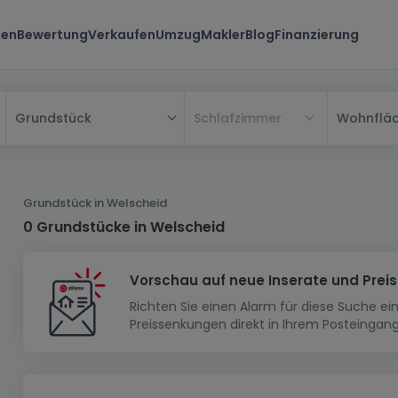
ten
Bewertung
Verkaufen
Umzug
Makler
Blog
Finanzierung
Schlafzimmer
Wohnflä
Grundstück
Alle
Haus
Grundstück in Welscheid
Wohnung
Haus
0 Grundstücke in Welscheid
Neubauprojekt
Einfamilienhaus
Wohnung
Vorschau auf neue Inserate und Prei
Haus bauen
Reihenhaus
Schlafzimmer
Wohnanlage
Richten Sie einen Alarm für diese Suche e
Renditeobjekt
1-Zimmer-Apartment
Doppelhaushälfte
Musterhaus
Wohnsiedlung
Preissenkungen direkt in Ihrem Posteingang
Grundstück
Penthouse-Wohnung
Renditeobjekt
Villa
Grundstück + Haus
Garage - Parkplatz
Rohbau
Bauland
Herrenhaus
Maisonnette