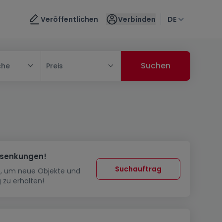
Veröffentlichen
Verbinden
DE
che
Preis
ssenkungen!
Suchauftrag
in, um neue Objekte und
 zu erhalten!