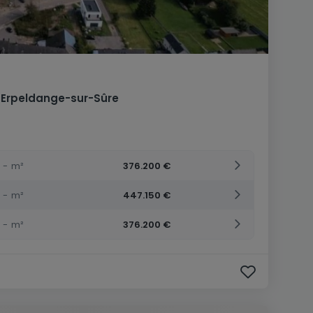
Erpeldange-sur-Sûre
-
m²
376.200 €
-
m²
447.150 €
-
m²
376.200 €