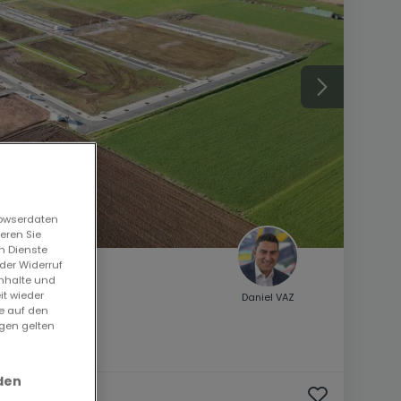
rowserdaten
eren Sie
n Dienste
der Widerruf
Inhalte und
it wieder
Daniel VAZ
ie auf den
ngen gelten
den