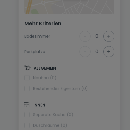
Mehr Kriterien
-
+
0
Badezimmer
-
+
0
Parkplätze
ALLGEMEIN
Neubau (0)
Bestehendes Eigentum (0)
INNEN
Separate Küche (0)
Duschräume (0)