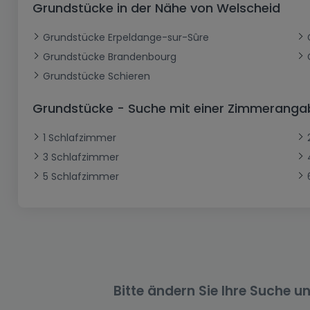
Grundstücke in der Nähe von Welscheid
Büro
Kein Bauland
Schloss
Dreigeschossige Wohnung
Garage - Parkplatz
Gewerbe
Loft
Büro
Hof
Carport
Gewerbliches Grundstück
Grundstücke Erpeldange-sur-Sûre
Grundstücke Brandenbourg
Ladenfläche
Bauernhaus
Dachgeschoss
Garage
Grundstücke Schieren
Landhaus
Erdgeschoss
Geschäft
Bungalow
Restaurant
Grundstücke - Suche mit einer Zimmeranga
Ebenerdiges Haus
Hotel
1 Schlafzimmer
Lagerfläche
Ferienunterkunft
3 Schlafzimmer
5 Schlafzimmer
Landwirtschaftlicher Betrieb
Bitte ändern Sie Ihre Suche u