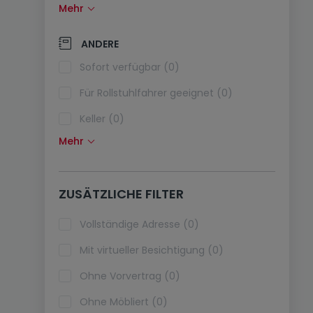
Mehr
Solarzellen (0)
Wärmepumpe (0)
ANDERE
Klimaanlagen (0)
Sofort verfügbar (0)
Glasfaser (0)
Für Rollstuhlfahrer geeignet (0)
Keller (0)
Mehr
Dachboden (0)
Fahrstuhl (0)
ZUSÄTZLICHE FILTER
immobilienleibrente (0)
Ferienimmobilien (0)
Vollständige Adresse (0)
Mit virtueller Besichtigung (0)
Ohne Vorvertrag (0)
Ohne Möbliert (0)