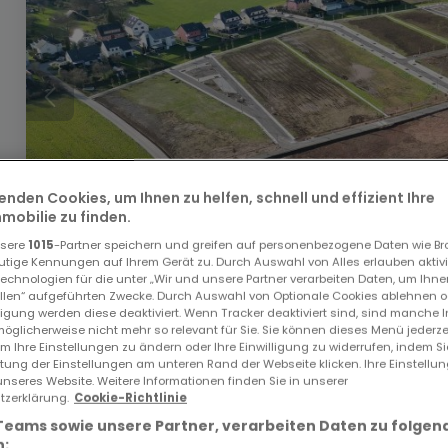
enden Cookies, um Ihnen zu helfen, schnell und effizient Ihre
obilie zu finden.
nsere
1015
-Partner speichern und greifen auf personenbezogene Daten wie B
utige Kennungen auf Ihrem Gerät zu. Durch Auswahl von Alles erlauben aktivi
echnologien für die unter „Wir und unsere Partner verarbeiten Daten, um Ihne
ellen“ aufgeführten Zwecke. Durch Auswahl von Optionale Cookies ablehnen o
467.200 €
lligung werden diese deaktiviert. Wenn Tracker deaktiviert sind, sind manche 
öglicherweise nicht mehr so relevant für Sie. Sie können dieses Menü jederze
Bauland
zum Kauf
in
Erpeldange-sur-Sûre
um Ihre Einstellungen zu ändern oder Ihre Einwilligung zu widerrufen, indem S
ltung der Einstellungen am unteren Rand der Webseite klicken. Ihre Einstellu
unseres Website. Weitere Informationen finden Sie in unserer
5,84
Ar
zerklärung.
Cookie-Richtlinie
Teams sowie unsere Partner, verarbeiten Daten zu folgen
: