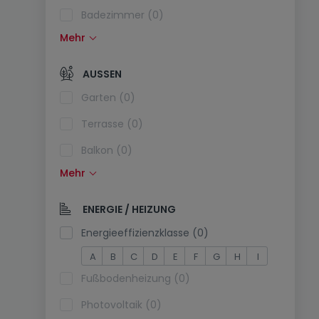
Badezimmer (0)
Mehr
Einbauküche (0)
Offene Küche (0)
AUSSEN
Separate Toilette (0)
Garten (0)
Terrasse (0)
Balkon (0)
Mehr
Schwimmbecken (0)
Südlage (0)
ENERGIE / HEIZUNG
Stromanschluss am Parkplatz (0)
Energieeffizienzklasse (0)
A
B
C
D
E
F
G
H
I
Fußbodenheizung (0)
Photovoltaik (0)