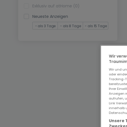
Exklusiv auf atHome (0)
Neueste Anzeigen
- als 3 Tage
- als 8 Tage
- als 15 Tage
Wir verw
Traumimm
Wir und u
oder einde
Tracking-T
bereitzust
Ihrer Einwi
Anzeigen m
aufrufen, 
Link Verwa
innerhalb 
Datenschut
Unsere 
Zwecken