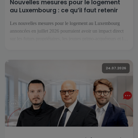
Nouvelles mesures pour le logement
au Luxembourg : ce qu’il faut retenir
Les nouvelles mesures pour le logement au Luxembourg
annoncées en juillet 2026 pourraient avoir un impact direct
sur les futurs propriétaires, les jeunes primo-acquéreurs et les
investisseurs. Réunies sous le nom « Booster fir de
Wunnengsbau », elles visent à relancer la construction, à
faciliter l’accès à la propriété et à renforcer l’offre de
24.07.2026
logements […]