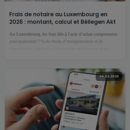
Frais de notaire au Luxembourg en
2026 : montant, calcul et Bëllegen Akt
Au Luxembourg, les frais liés à l’acte d’achat comprennent
principalement 7 % de droits d’enregistrement et de
transcription, auxquels s’ajoutent les émoluments et les
débours du notaire. Le Bëllegen Akt peut réduire la part
fiscale jusqu’à 40 000 € par acquéreur. Le gouvernement
luxembourgeois a annoncé une hausse à 45 000 € en juillet
06.03.2026
2026, […]