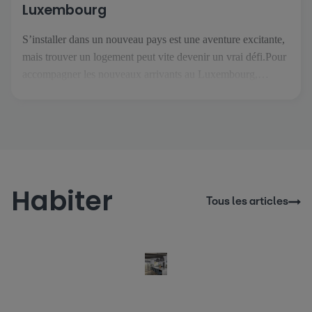
Luxembourg
S’installer dans un nouveau pays est une aventure excitante,
mais trouver un logement peut vite devenir un vrai défi.Pour
accompagner les nouveaux arrivants au Luxembourg,
atHome.lu a créé Thom, un assistant immobilier IA conçu
pour rendre vos recherches plus simples et plus sereines. Dès
votre arrivée sur le site, Thom vous accueille et vous guide
[…]
Habiter
Tous les articles