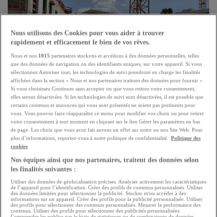
Nous utilisons des Cookies pour vous aider à trouver
rapidement et efficacement le bien de vos rêves.
Nous et nos
1015
partenaires stockons et accédons à des données personnelles, telles
que des données de navigation ou des identifiants uniques, sur votre appareil. Si vous
sélectionnez Autoriser tout, les technologies de suivi prendront en charge les finalités
affichées dans la section « Nous et nos partenaires traitons des données pour fournir ».
Si vous choisissez Continuer sans accepter ou que vous retirez votre consentement,
elles seront désactivées. Si les technologies de suivi sont désactivées, il est possible que
"Booster" pour la construction de logement
certains contenus et annonces qui vous sont présentés ne soient pas pertinents pour
vous. Vous pouvez faire réapparaître ce menu pour modifier vos choix ou pour retirer
Le secteur immobilier salue les mesures annoncées par
votre consentement à tout moment en cliquant sur le lien Gérer les paramètres en bas
de page. Les choix que vous avez fait aurons un effet sur notre ou nos Site Web. Pour
le gouvernement
plus d’informations, reportez-vous à notre politique de confidentialité.
Politique des
21.07.2026
cookies
Nos équipes ainsi que nos partenaires, traitent des données selon
les finalités suivantes :
Utiliser des données de géolocalisation précises. Analyser activement les caractéristiques
de l’appareil pour l’identification. Créer des profils de contenus personnalisés. Utiliser
des données limitées pour sélectionner la publicité. Stocker et/ou accéder à des
informations sur un appareil. Créer des profils pour la publicité personnalisée. Utiliser
des profils pour sélectionner des contenus personnalisés. Mesurer la performance des
contenus. Utiliser des profils pour sélectionner des publicités personnalisées.
Comprendre les publics par le biais de statistiques ou de combinaisons de données