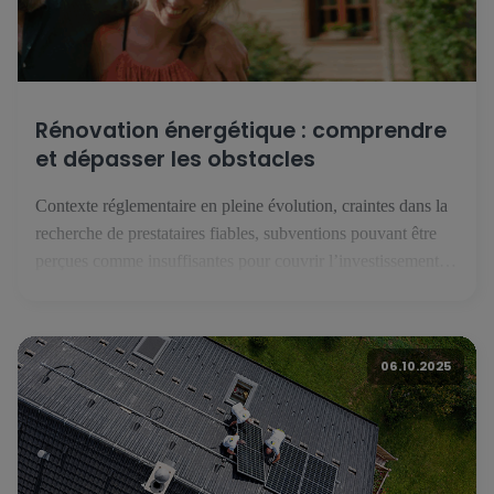
Rénovation énergétique : comprendre
et dépasser les obstacles
Contexte réglementaire en pleine évolution, craintes dans la
recherche de prestataires fiables, subventions pouvant être
perçues comme insuffisantes pour couvrir l’investissement
que représente une rénovation énergétique : malgré une forte
conscience patrimoniale, les résidents luxembourgeois
hésitent à franchir le pas de la rénovation énergétique. Une
06.10.2025
étude européenne réalisée par BNP Paribas avec l’institut
Toluna - […]