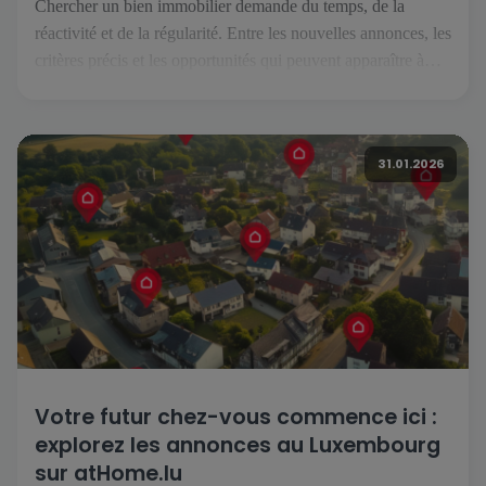
Chercher un bien immobilier demande du temps, de la
réactivité et de la régularité. Entre les nouvelles annonces, les
critères précis et les opportunités qui peuvent apparaître à
tout moment, il est essentiel de pouvoir suivre son projet
facilement, où que l’on soit. C’est précisément ce que permet
l’application atHome.lu. Une recherche simplifiée au
31.01.2026
quotidien […]
Votre futur chez-vous commence ici :
explorez les annonces au Luxembourg
sur atHome.lu