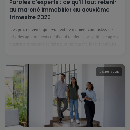
Paroles d’experts : ce qu’il faut retenir
du marché immobilier au deuxième
trimestre 2026
Des prix de vente qui évoluent de manière contrastée, des
prix des appartements neufs qui tendent à se stabiliser après
plusieurs trimestres de baisse, et un marché locatif toujours
orienté à la hausse : voici ce que l’on retient du deuxième
trimestre 2026. Pour décrypter ces évolutions, nous avons
recueilli les points de vue de […]
05.06.2026