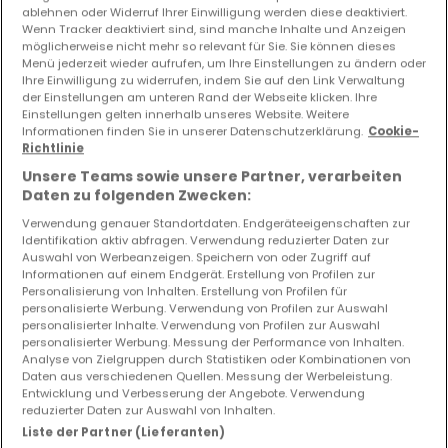
ablehnen oder Widerruf Ihrer Einwilligung werden diese deaktiviert.
Wenn Tracker deaktiviert sind, sind manche Inhalte und Anzeigen
Vorschau auf neue Inserate und
möglicherweise nicht mehr so relevant für Sie. Sie können dieses
Preissenkungen!
Menü jederzeit wieder aufrufen, um Ihre Einstellungen zu ändern oder
Ihre Einwilligung zu widerrufen, indem Sie auf den Link Verwaltung
Richten Sie einen Alarm für diese Suche ein, um neue
der Einstellungen am unteren Rand der Webseite klicken. Ihre
Objekte und Preissenkungen direkt in Ihrem
Einstellungen gelten innerhalb unseres Website. Weitere
Posteingang zu erhalten!
Informationen finden Sie in unserer Datenschutzerklärung.
Cookie-
Richtlinie
Suchauftrag
Unsere Teams sowie unsere Partner, verarbeiten
Daten zu folgenden Zwecken:
Verwendung genauer Standortdaten. Endgeräteeigenschaften zur
Identifikation aktiv abfragen. Verwendung reduzierter Daten zur
Auswahl von Werbeanzeigen. Speichern von oder Zugriff auf
Informationen auf einem Endgerät. Erstellung von Profilen zur
Häuser 1 Schlafzimmer Kopstal
Personalisierung von Inhalten. Erstellung von Profilen für
personalisierte Werbung. Verwendung von Profilen zur Auswahl
Häuser - Suche mit einer Zimmerangabe
personalisierter Inhalte. Verwendung von Profilen zur Auswahl
personalisierter Werbung. Messung der Performance von Inhalten.
2 Schlafzimmer
Analyse von Zielgruppen durch Statistiken oder Kombinationen von
3 Schlafzimmer
Daten aus verschiedenen Quellen. Messung der Werbeleistung.
Entwicklung und Verbesserung der Angebote. Verwendung
4 Schlafzimmer
reduzierter Daten zur Auswahl von Inhalten.
5 Schlafzimmer
Liste der Partner (Lieferanten)