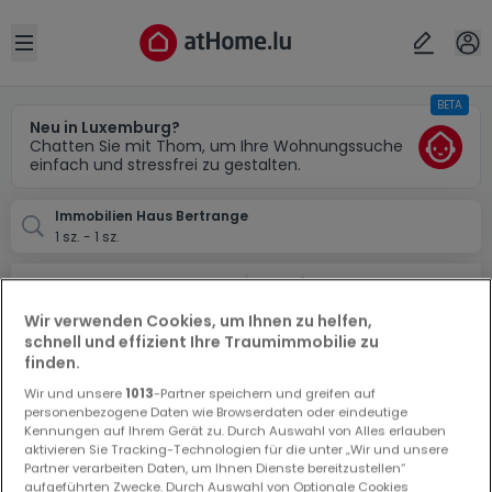
Ort
Abbrechen
ok
Open sidebar
BETA
Bertrange
Neu in Luxemburg?
Chatten Sie mit Thom, um Ihre Wohnungssuche
einfach und stressfrei zu gestalten.
Immobilien Haus Bertrange
1 sz. - 1 sz.
Suchauftrag
Wir verwenden Cookies, um Ihnen zu helfen,
Haus in Bertrange
schnell und effizient Ihre Traumimmobilie zu
finden.
0 Häuser in Bertrange
Wir und unsere
1013
-Partner speichern und greifen auf
personenbezogene Daten wie Browserdaten oder eindeutige
Kennungen auf Ihrem Gerät zu. Durch Auswahl von Alles erlauben
aktivieren Sie Tracking-Technologien für die unter „Wir und unsere
Partner verarbeiten Daten, um Ihnen Dienste bereitzustellen“
aufgeführten Zwecke. Durch Auswahl von Optionale Cookies