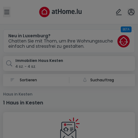
Ort
Abbrechen
ok
Open sidebar
BETA
Kesten (DE)
Neu in Luxemburg?
Chatten Sie mit Thom, um Ihre Wohnungssuche
einfach und stressfrei zu gestalten.
Immobilien Haus Kesten
4 sz. - 4 sz.
Suchauftrag
Haus in Kesten
1 Haus in Kesten