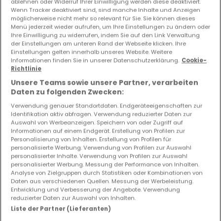
ablehnen oder Widerruf Ihrer Einwilligung werden diese deaktiviert.
Wenn Tracker deaktiviert sind, sind manche Inhalte und Anzeigen
160.000 €
möglicherweise nicht mehr so relevant für Sie. Sie können dieses
Menü jederzeit wieder aufrufen, um Ihre Einstellungen zu ändern oder
Reihenhaus
7 Zimmer
zum Kauf
in
Kesten
(DE)
Ihre Einwilligung zu widerrufen, indem Sie auf den Link Verwaltung
der Einstellungen am unteren Rand der Webseite klicken. Ihre
Einstellungen gelten innerhalb unseres Website. Weitere
160
m²
7
4
2
Informationen finden Sie in unserer Datenschutzerklärung.
Cookie-
Richtlinie
Unsere Teams sowie unsere Partner, verarbeiten
Daten zu folgenden Zwecken:
Verwendung genauer Standortdaten. Endgeräteeigenschaften zur
Identifikation aktiv abfragen. Verwendung reduzierter Daten zur
Auswahl von Werbeanzeigen. Speichern von oder Zugriff auf
Ähnliche Immobilien in der Nähe
Informationen auf einem Endgerät. Erstellung von Profilen zur
Personalisierung von Inhalten. Erstellung von Profilen für
Sie haben keine Immobilien gefunden, die Sie
personalisierte Werbung. Verwendung von Profilen zur Auswahl
interessieren? Diese vorgeschlagenen Anzeigen
personalisierter Inhalte. Verwendung von Profilen zur Auswahl
könnten Sie interessieren.
personalisierter Werbung. Messung der Performance von Inhalten.
Analyse von Zielgruppen durch Statistiken oder Kombinationen von
Daten aus verschiedenen Quellen. Messung der Werbeleistung.
Entwicklung und Verbesserung der Angebote. Verwendung
reduzierter Daten zur Auswahl von Inhalten.
Liste der Partner (Lieferanten)