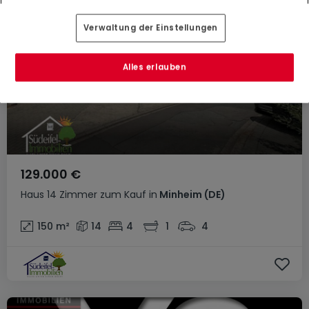
Verwaltung der Einstellungen
Alles erlauben
129.000 €
Haus
14 Zimmer
zum Kauf
in
Minheim
(DE)
150
m²
14
4
1
4