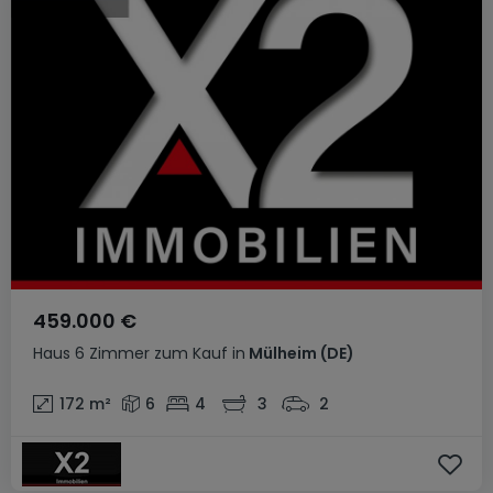
459.000 €
Haus
6 Zimmer
zum Kauf
in
Mülheim
(DE)
172
m²
6
4
3
2