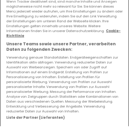
Wenn Tracker deaktiviert sind, sind manche Inhalte und Anzeigen
möglicherweise nicht mehr so relevant für Sie. Sie können dieses
Vorschau auf neue Inserate und
Menü jederzeit wieder aufrufen, um Ihre Einstellungen zu ändern oder
Preissenkungen!
Ihre Einwilligung zu widerrufen, indem Sie auf den Link Verwaltung
der Einstellungen am unteren Rand der Webseite klicken. Ihre
Richten Sie einen Alarm für diese Suche ein, um neue
Einstellungen gelten innerhalb unseres Website. Weitere
Objekte und Preissenkungen direkt in Ihrem
Informationen finden Sie in unserer Datenschutzerklärung.
Cookie-
Richtlinie
Posteingang zu erhalten!
Unsere Teams sowie unsere Partner, verarbeiten
Suchauftrag
Daten zu folgenden Zwecken:
Verwendung genauer Standortdaten. Endgeräteeigenschaften zur
Identifikation aktiv abfragen. Verwendung reduzierter Daten zur
Auswahl von Werbeanzeigen. Speichern von oder Zugriff auf
Informationen auf einem Endgerät. Erstellung von Profilen zur
Häuser - Suche mit einer Zimmerangabe
Personalisierung von Inhalten. Erstellung von Profilen für
personalisierte Werbung. Verwendung von Profilen zur Auswahl
1 Schlafzimmer
personalisierter Inhalte. Verwendung von Profilen zur Auswahl
personalisierter Werbung. Messung der Performance von Inhalten.
2 Schlafzimmer
Analyse von Zielgruppen durch Statistiken oder Kombinationen von
Daten aus verschiedenen Quellen. Messung der Werbeleistung.
3 Schlafzimmer
Entwicklung und Verbesserung der Angebote. Verwendung
4 Schlafzimmer
reduzierter Daten zur Auswahl von Inhalten.
Liste der Partner (Lieferanten)
6 Schlafzimmer