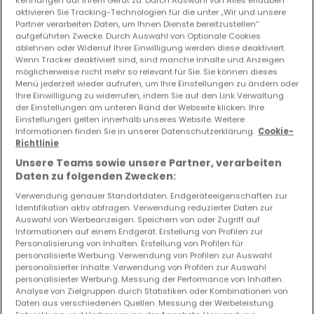
Kennungen auf Ihrem Gerät zu. Durch Auswahl von Alles erlauben
aktivieren Sie Tracking-Technologien für die unter „Wir und unsere
Partner verarbeiten Daten, um Ihnen Dienste bereitzustellen“
Vorschau auf neue Inserate und
aufgeführten Zwecke. Durch Auswahl von Optionale Cookies
Preissenkungen!
ablehnen oder Widerruf Ihrer Einwilligung werden diese deaktiviert.
Wenn Tracker deaktiviert sind, sind manche Inhalte und Anzeigen
Richten Sie einen Alarm für diese Suche ein, um neue
möglicherweise nicht mehr so relevant für Sie. Sie können dieses
Objekte und Preissenkungen direkt in Ihrem
Menü jederzeit wieder aufrufen, um Ihre Einstellungen zu ändern oder
Posteingang zu erhalten!
Ihre Einwilligung zu widerrufen, indem Sie auf den Link Verwaltung
der Einstellungen am unteren Rand der Webseite klicken. Ihre
Suchauftrag
Einstellungen gelten innerhalb unseres Website. Weitere
Informationen finden Sie in unserer Datenschutzerklärung.
Cookie-
Richtlinie
Unsere Teams sowie unsere Partner, verarbeiten
Daten zu folgenden Zwecken:
Häuser 6 Schlafzimmer Saarlouis
Verwendung genauer Standortdaten. Endgeräteeigenschaften zur
Identifikation aktiv abfragen. Verwendung reduzierter Daten zur
Häuser 6 Schlafzimmer Merzig
Auswahl von Werbeanzeigen. Speichern von oder Zugriff auf
Informationen auf einem Endgerät. Erstellung von Profilen zur
Häuser 6 Schlafzimmer Bous
Personalisierung von Inhalten. Erstellung von Profilen für
Häuser 6 Schlafzimmer Bouzonville
personalisierte Werbung. Verwendung von Profilen zur Auswahl
personalisierter Inhalte. Verwendung von Profilen zur Auswahl
Häuser 6 Schlafzimmer Lebach
personalisierter Werbung. Messung der Performance von Inhalten.
Analyse von Zielgruppen durch Statistiken oder Kombinationen von
Häuser - Suche mit einer Zimmerangabe
Daten aus verschiedenen Quellen. Messung der Werbeleistung.