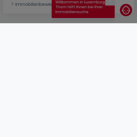
Willkommen in Luxemburg!
Schließen
Immobilienbewertung
Thom hilft Ihnen bei Ihrer
Immobiliensuche.
AGB
atHomeGroup
Verkaufsbedingungen
Kontakt
DSA
Anbieter
Impressum
Datenschutzerklärung
Karriere
Cookies
Internetkriminalität
© 2000 -
2026
atHome Group S.à.r.l.
5, rue Charles Darwin L-1433 Luxembourg
atHomeGroup