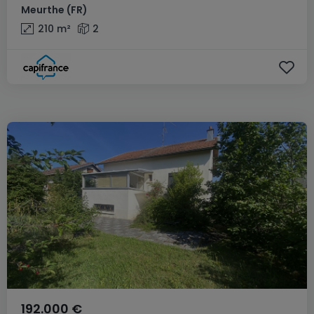
Meurthe
(FR)
210
m²
2
192.000 €