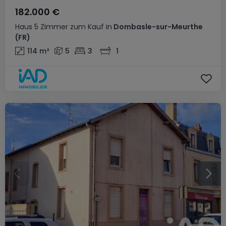
182.000 €
Haus
5 Zimmer
zum Kauf
in
Dombasle-sur-Meurthe
(FR)
114
m²
5
3
1