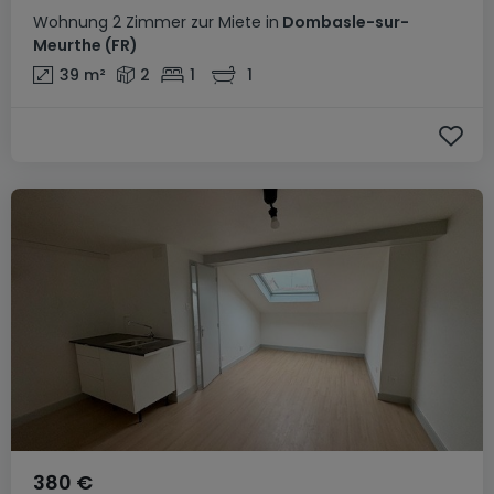
Wohnung
2 Zimmer
zur Miete
in
Dombasle-sur-
Meurthe
(FR)
39
m²
2
1
1
380 €