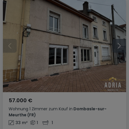
57.000 €
Wohnung
1 Zimmer
zum Kauf
in
Dombasle-sur-
Meurthe
(FR)
33
m²
1
1