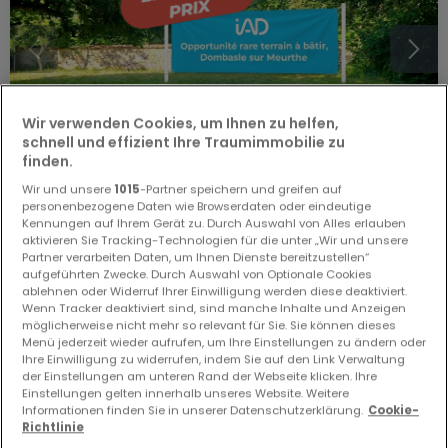
Wir verwenden Cookies, um Ihnen zu helfen,
schnell und effizient Ihre Traumimmobilie zu
finden.
Wir und unsere
1015
-Partner speichern und greifen auf
personenbezogene Daten wie Browserdaten oder eindeutige
85.000 €
Kennungen auf Ihrem Gerät zu. Durch Auswahl von Alles erlauben
aktivieren Sie Tracking-Technologien für die unter „Wir und unsere
Terrain non constructible
zum Kauf
in
Dombasle-sur-
Partner verarbeiten Daten, um Ihnen Dienste bereitzustellen“
Meurthe
(FR)
aufgeführten Zwecke. Durch Auswahl von Optionale Cookies
ablehnen oder Widerruf Ihrer Einwilligung werden diese deaktiviert.
8,24
Ar
Wenn Tracker deaktiviert sind, sind manche Inhalte und Anzeigen
möglicherweise nicht mehr so relevant für Sie. Sie können dieses
Menü jederzeit wieder aufrufen, um Ihre Einstellungen zu ändern oder
Ihre Einwilligung zu widerrufen, indem Sie auf den Link Verwaltung
der Einstellungen am unteren Rand der Webseite klicken. Ihre
Einstellungen gelten innerhalb unseres Website. Weitere
Informationen finden Sie in unserer Datenschutzerklärung.
Cookie-
Richtlinie