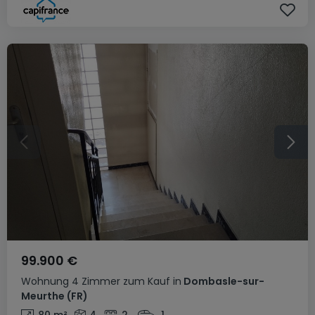
99.900 €
Wohnung
4 Zimmer
zum Kauf
in
Dombasle-sur-
Meurthe
(FR)
80
m²
4
2
1