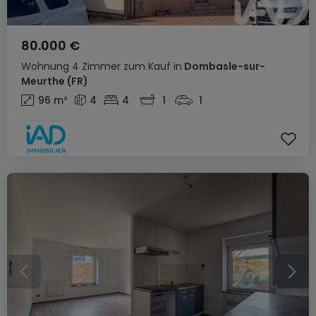
80.000 €
Wohnung
4 Zimmer
zum Kauf
in
Dombasle-sur-
Meurthe
(FR)
96
m²
4
4
1
1