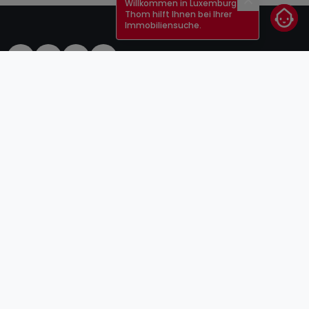
Willkommen in Luxemburg!
Schließen
Thom hilft Ihnen bei Ihrer
Immobiliensuche.
AGB
atHomeGroup
Verkaufsbedingungen
Kontakt
DSA
Anbieter
Impressum
Datenschutzerklärung
Karriere
Cookies
Internetkriminalität
© 2000 -
2026
atHome Group S.à.r.l.
5, rue Charles Darwin L-1433 Luxembourg
atHomeGroup