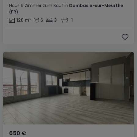
Haus
6 Zimmer
zum Kauf
in
Dombasle-sur-Meurthe
(FR)
120
m²
6
3
1
650 €