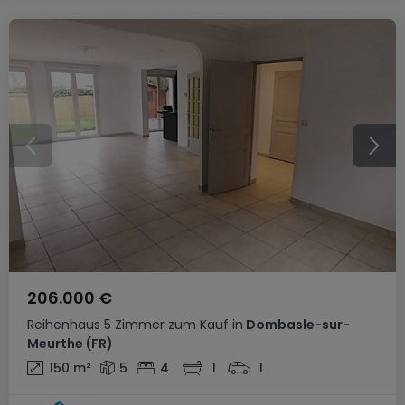
206.000 €
Reihenhaus
5 Zimmer
zum Kauf
in
Dombasle-sur-
Meurthe
(FR)
150
m²
5
4
1
1