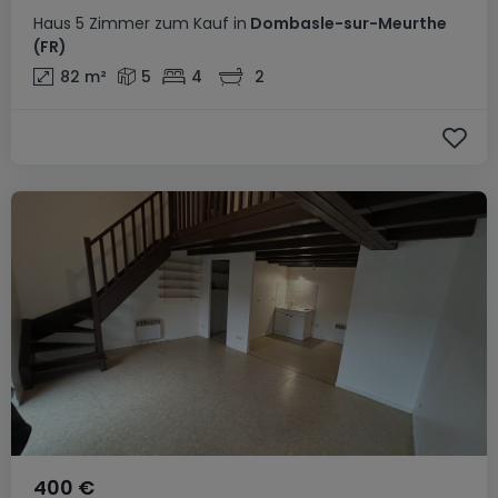
Haus
5 Zimmer
zum Kauf
in
Dombasle-sur-Meurthe
(FR)
82
m²
5
4
2
400 €