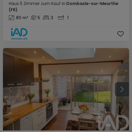
Haus
5 Zimmer
zum Kauf
in
Dombasle-sur-Meurthe
(FR)
80
m²
5
3
1