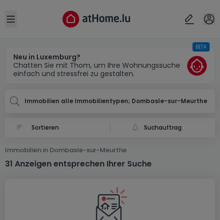
Ort
Abbrechen
ok
Open sidebar
BETA
Dombasle-sur-Meurthe (FR)
Neu in Luxemburg?
Chatten Sie mit Thom, um Ihre Wohnungssuche
einfach und stressfrei zu gestalten.
Immobilien alle Immobilientypen; Dombasle-sur-Meurthe
Suchauftrag
Immobilien in Dombasle-sur-Meurthe
31 Anzeigen entsprechen Ihrer Suche