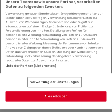
Unsere Teams sowie unsere Partner, verarbeiten
Daten zu folgenden Zwecken:
Verwendung genauer Standortdaten. Endgeräteeigenschaften zur
Identifikation aktiv abfragen. Verwendung reduzierter Daten zur
Auswahl von Werbeanzeigen. Speichern von oder Zugriff auf
Informationen auf einem Endgerät. Erstellung von Profilen zur
Personalisierung von Inhalten. Erstellung von Profilen für
personalisierte Werbung. Verwendung von Profilen zur Auswahl
personalisierter Inhalte. Verwendung von Profilen zur Auswahl
personalisierter Werbung. Messung der Performance von Inhalten.
Analyse von Zielgruppen durch Statistiken oder Kombinationen von
Daten aus verschiedenen Quellen. Messung der Werbeleistung.
Entwicklung und Verbesserung der Angebote. Verwendung
reduzierter Daten zur Auswahl von Inhalten.
149.000 €
Liste der Partner (Lieferanten)
Reihenhaus
5 Zimmer
zum Kauf
in
Dombasle-sur-
Meurthe
(FR)
Verwaltung der Einstellungen
72
m²
5
3
1
Alles erlauben