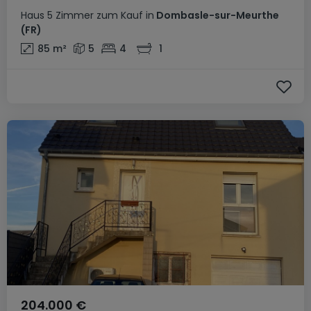
Haus
5 Zimmer
zum Kauf
in
Dombasle-sur-Meurthe
(FR)
85
m²
5
4
1
204.000 €