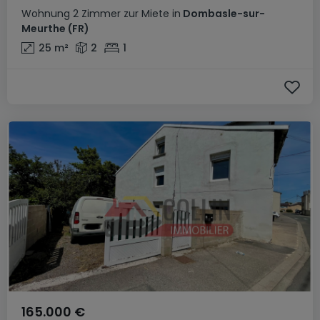
Wohnung
2 Zimmer
zur Miete
in
Dombasle-sur-
Meurthe
(FR)
25
m²
2
1
165.000 €