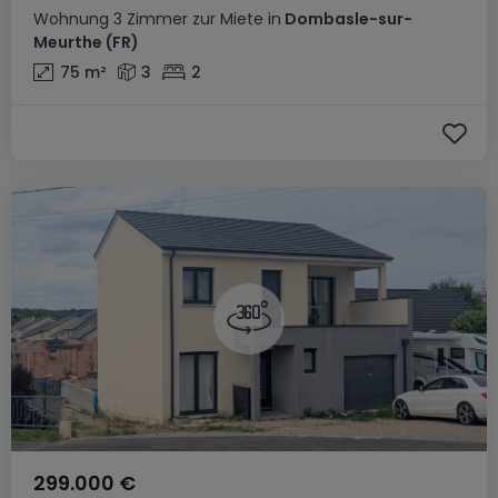
Wohnung
3 Zimmer
zur Miete
in
Dombasle-sur-
Meurthe
(FR)
75
m²
3
2
299.000 €