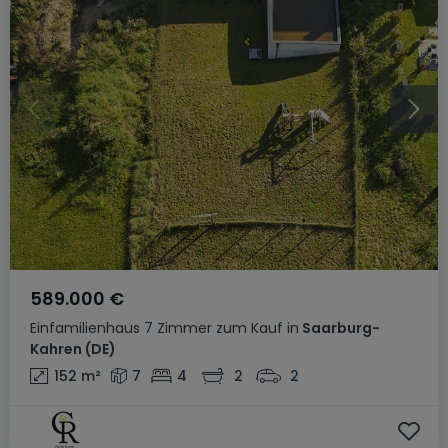
589.000 €
Einfamilienhaus
7 Zimmer
zum Kauf
in
Saarburg-
Kahren
(DE)
152
m²
7
4
2
2