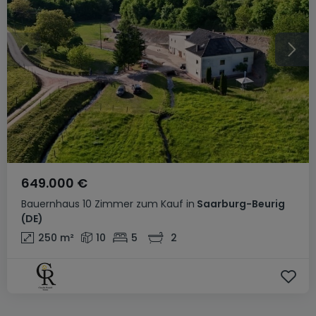
649.000 €
Bauernhaus
10 Zimmer
zum Kauf
in
Saarburg-Beurig
(DE)
250
m²
10
5
2