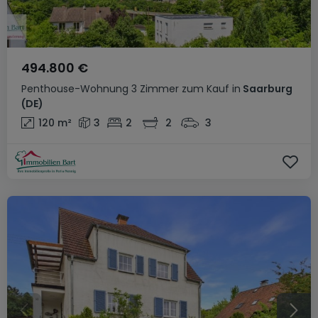
494.800 €
Penthouse-Wohnung
3 Zimmer
zum Kauf
in
Saarburg
(DE)
120
m²
3
2
2
3