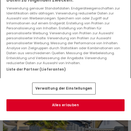
Daten zu folgenden Zwecken:
Verwendung genauer Standortdaten. Endgeräteeigenschaften zur
Identifikation aktiv abfragen. Verwendung reduzierter Daten zur
Auswahl von Werbeanzeigen. Speichern von oder Zugriff auf
Informationen auf einem Endgerät. Erstellung von Profilen zur
640.800 €
Personalisierung von Inhalten. Erstellung von Profilen für
personalisierte Werbung. Verwendung von Profilen zur Auswahl
Haus
6 Zimmer
zum Kauf
in
Saarburg
(DE)
personalisierter Inhalte. Verwendung von Profilen zur Auswahl
personalisierter Werbung. Messung der Performance von Inhalten.
230
m²
6
4
2
1
Analyse von Zielgruppen durch Statistiken oder Kombinationen von
Daten aus verschiedenen Quellen. Messung der Werbeleistung.
Entwicklung und Verbesserung der Angebote. Verwendung
reduzierter Daten zur Auswahl von Inhalten.
Liste der Partner (Lieferanten)
Verwaltung der Einstellungen
Alles erlauben