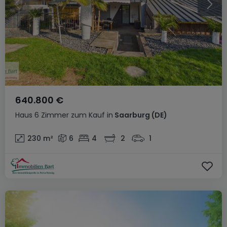
640.800 €
Haus
6 Zimmer
zum Kauf
in
Saarburg
(DE)
230
m²
6
4
2
1