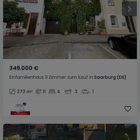
349.000 €
Einfamilienhaus
11 Zimmer
zum Kauf
in
Saarburg
(DE)
273
m²
11
4
3
1