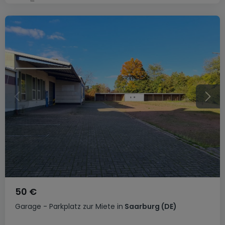
50 €
Garage - Parkplatz
zur Miete
in
Saarburg
(DE)