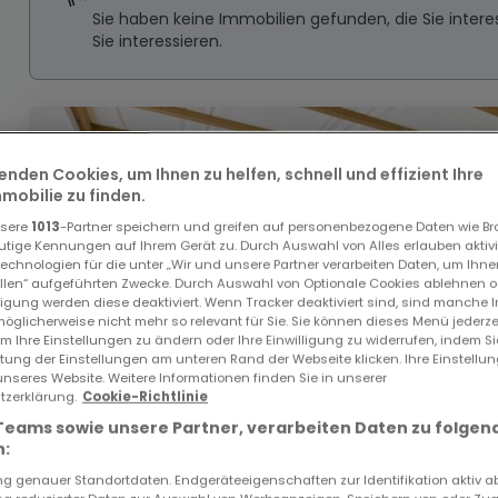
Sie haben keine Immobilien gefunden, die Sie inte
Sie interessieren.
enden Cookies, um Ihnen zu helfen, schnell und effizient Ihre
obilie zu finden.
nsere
1013
-Partner speichern und greifen auf personenbezogene Daten wie B
utige Kennungen auf Ihrem Gerät zu. Durch Auswahl von Alles erlauben aktivi
echnologien für die unter „Wir und unsere Partner verarbeiten Daten, um Ihne
ellen“ aufgeführten Zwecke. Durch Auswahl von Optionale Cookies ablehnen o
lligung werden diese deaktiviert. Wenn Tracker deaktiviert sind, sind manche 
öglicherweise nicht mehr so relevant für Sie. Sie können dieses Menü jederze
um Ihre Einstellungen zu ändern oder Ihre Einwilligung zu widerrufen, indem S
ltung der Einstellungen am unteren Rand der Webseite klicken. Ihre Einstellu
unseres Website. Weitere Informationen finden Sie in unserer
zerklärung.
Cookie-Richtlinie
Teams sowie unsere Partner, verarbeiten Daten zu folgen
:
 genauer Standortdaten. Endgeräteeigenschaften zur Identifikation aktiv a