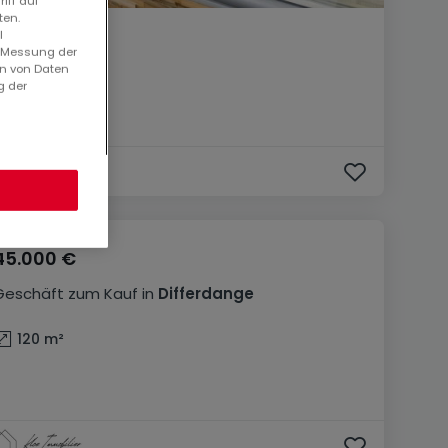
iff auf
ten.
l
. Messung der
en von Daten
g der
45.000 €
Geschäft
zum Kauf
in
Differdange
120
m²