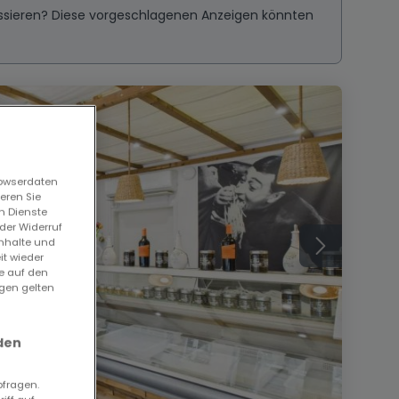
ressieren? Diese vorgeschlagenen Anzeigen könnten
rowserdaten
eren Sie
n Dienste
der Widerruf
Inhalte und
it wieder
ie auf den
ngen gelten
den
bfragen.