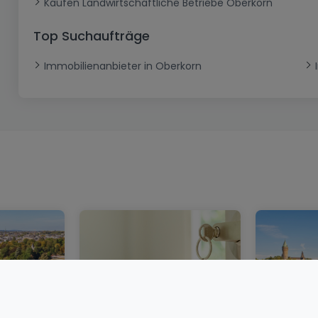
Kaufen Landwirtschaftliche Betriebe Oberkorn
Top Suchaufträge
Immobilienanbieter in Oberkorn