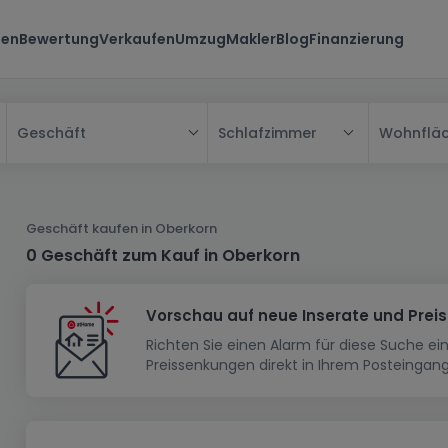
ten
Bewertung
Verkaufen
Umzug
Makler
Blog
Finanzierung
Schlafzimmer
Wohnflä
Geschäft
Alle
Haus
Geschäft kaufen in Oberkorn
Wohnung
Haus
0 Geschäft zum Kauf in Oberkorn
Neubauprojekt
Einfamilienhaus
Wohnung
Vorschau auf neue Inserate und Prei
Haus bauen
Reihenhaus
Schlafzimmer
Wohnanlage
Richten Sie einen Alarm für diese Suche e
Renditeobjekt
1-Zimmer-Apartment
Doppelhaushälfte
Musterhaus
Wohnsiedlung
Preissenkungen direkt in Ihrem Posteingang
Grundstück
Penthouse-Wohnung
Renditeobjekt
Villa
Grundstück + Haus
Garage - Parkplatz
Rohbau
Bauland
Herrenhaus
Maisonnette