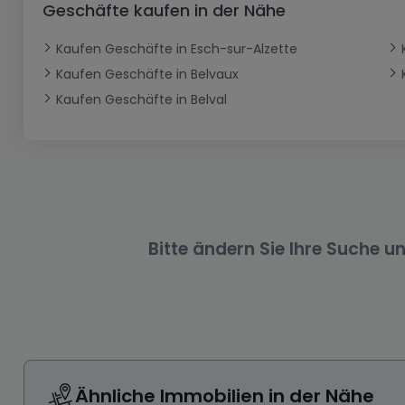
Geschäfte kaufen in der Nähe
Büro
Kein Bauland
Schloss
Dreigeschossige Wohnung
Garage - Parkplatz
Gewerbe
Loft
Büro
Hof
Carport
Gewerbliches Grundstück
Kaufen Geschäfte in Esch-sur-Alzette
Kaufen Geschäfte in Belvaux
Ladenfläche
Bauernhaus
Dachgeschoss
Garage
Kaufen Geschäfte in Belval
Landhaus
Erdgeschoss
Geschäft
Bungalow
Restaurant
Ebenerdiges Haus
Hotel
Lagerfläche
Ferienunterkunft
Landwirtschaftlicher Betrieb
Bitte ändern Sie Ihre Suche u
Ähnliche Immobilien in der Nähe