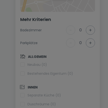
Mehr Kriterien
-
+
0
Badezimmer
-
+
0
Parkplätze
ALLGEMEIN
Neubau (0)
Bestehendes Eigentum (0)
INNEN
Separate Küche (0)
Duschräume (0)