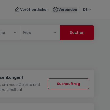
Veröffentlichen
Verbinden
DE
che
Preis
ssenkungen!
Suchauftrag
in, um neue Objekte und
 zu erhalten!