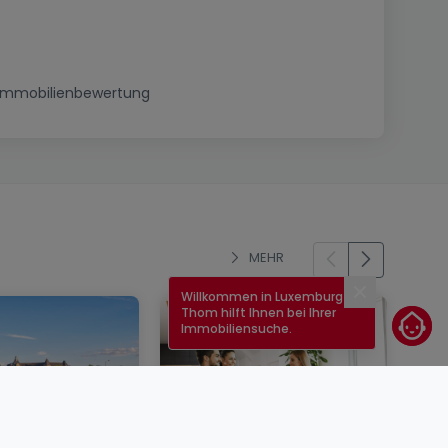
Immobilienbewertung
MEHR
Willkommen in Luxemburg!
Schließen
Thom hilft Ihnen bei Ihrer
Immobiliensuche.