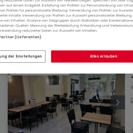
 reduzierter Daten zur Auswahl von Werbeanzeigen. Speichern von oder Zugr
en auf einem Endgerät. Erstellung von Profilen zur Personalisierung von Inhal
150.000 €
 von Profilen für personalisierte Werbung. Verwendung von Profilen zur Auswah
ierter Inhalte. Verwendung von Profilen zur Auswahl personalisierter Werbung
e von Inhalten. Analyse von Zielgruppen durch Statistiken oder Kombination
Geschäft
4 Zimmer
zum Kauf
in
Differdange
iedenen Quellen. Messung der Werbeleistung. Entwicklung und Verbesserun
Verwendung reduzierter Daten zur Auswahl von Inhalten.
104
m²
4
 Partner (Lieferanten)
ung der Einstellungen
Alles erlauben
EXKLUSIV AUF ATHOME