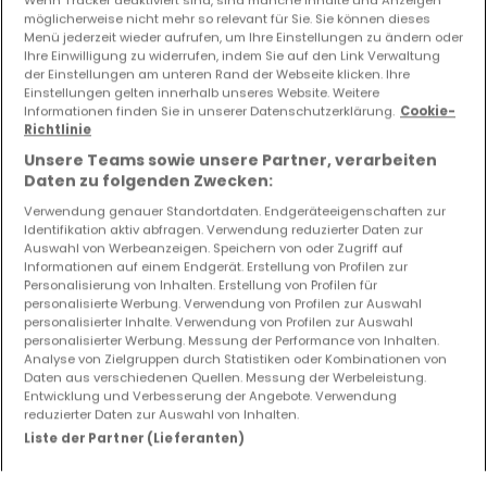
möglicherweise nicht mehr so relevant für Sie. Sie können dieses
Menü jederzeit wieder aufrufen, um Ihre Einstellungen zu ändern oder
Ihre Einwilligung zu widerrufen, indem Sie auf den Link Verwaltung
Bitte ändern Sie Ihre Suche und versuchen Sie
der Einstellungen am unteren Rand der Webseite klicken. Ihre
Einstellungen gelten innerhalb unseres Website. Weitere
es erneut
Informationen finden Sie in unserer Datenschutzerklärung.
Cookie-
Richtlinie
Unsere Teams sowie unsere Partner, verarbeiten
Daten zu folgenden Zwecken:
Verwendung genauer Standortdaten. Endgeräteeigenschaften zur
Ähnliche Immobilien in der Nähe
Identifikation aktiv abfragen. Verwendung reduzierter Daten zur
Sie haben keine Immobilien gefunden, die Sie
Auswahl von Werbeanzeigen. Speichern von oder Zugriff auf
Informationen auf einem Endgerät. Erstellung von Profilen zur
interessieren? Diese vorgeschlagenen Anzeigen
Personalisierung von Inhalten. Erstellung von Profilen für
könnten Sie interessieren.
personalisierte Werbung. Verwendung von Profilen zur Auswahl
personalisierter Inhalte. Verwendung von Profilen zur Auswahl
personalisierter Werbung. Messung der Performance von Inhalten.
Analyse von Zielgruppen durch Statistiken oder Kombinationen von
Daten aus verschiedenen Quellen. Messung der Werbeleistung.
Entwicklung und Verbesserung der Angebote. Verwendung
reduzierter Daten zur Auswahl von Inhalten.
Liste der Partner (Lieferanten)