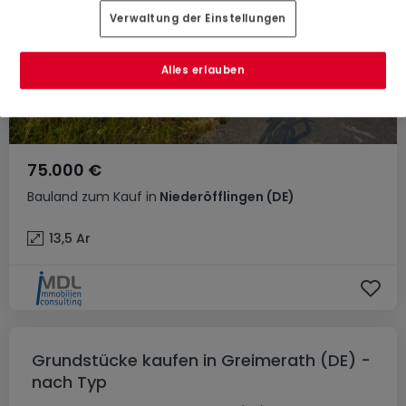
Verwaltung der Einstellungen
Alles erlauben
75.000 €
Bauland
zum Kauf
in
Niederöfflingen
(DE)
13,5
Ar
Grundstücke kaufen in Greimerath (DE) -
nach Typ