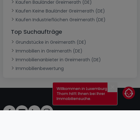
Kaufen Bauländer Greimerath (DE)
Kaufen Keine Bauländer Greimerath (DE)
Kaufen Industrieflächen Greimerath (DE)
Top Suchaufträge
Grundstücke in Greimerath (DE)
Immobilien in Greimerath (DE)
Immobilienanbieter in Greimerath (DE)
Immobilienbewertung
Willkommen in Luxemburg!
Schließen
Thom hilft Ihnen bei Ihrer
Immobiliensuche.
AGB
atHomeGroup
Verkaufsbedingungen
Kontakt
DSA
Anbieter