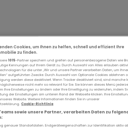
enden Cookies, um Ihnen zu helfen, schnell und effizient Ihre
obilie zu finden.
nsere
1015
-Partner speichern und greifen auf personenbezogene Daten wie B
utige Kennungen auf Ihrem Gerät zu. Durch Auswahl von Alles erlauben aktivi
echnologien für die unter „Wir und unsere Partner verarbeiten Daten, um Ihne
ellen“ aufgeführten Zwecke. Durch Auswahl von Optionale Cookies ablehnen o
lligung werden diese deaktiviert. Wenn Tracker deaktiviert sind, sind manche 
öglicherweise nicht mehr so relevant für Sie. Sie können dieses Menü jederze
um Ihre Einstellungen zu ändern oder Ihre Einwilligung zu widerrufen, indem S
00 €
ltung der Einstellungen am unteren Rand der Webseite klicken. Ihre Einstellu
unseres Website. Weitere Informationen finden Sie in unserer
zerklärung.
Cookie-Richtlinie
Teams sowie unsere Partner, verarbeiten Daten zu folgen
:
 genauer Standortdaten. Endgeräteeigenschaften zur Identifikation aktiv a