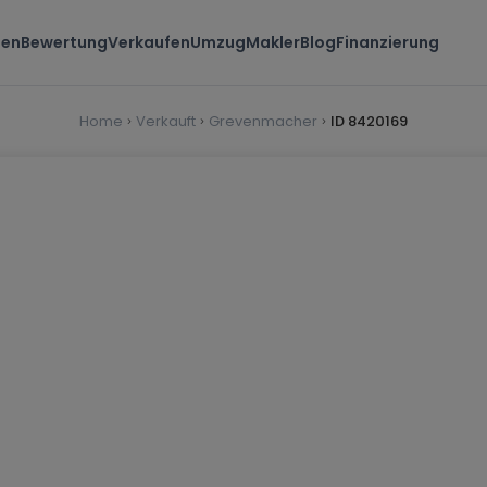
ten
Bewertung
Verkaufen
Umzug
Makler
Blog
Finanzierung
Home
Verkauft
Grevenmacher
ID 8420169