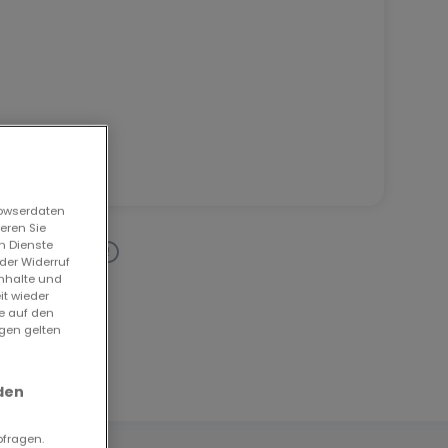
rowserdaten
eren Sie
n Dienste
der Widerruf
Inhalte und
it wieder
ie auf den
ngen gelten
den
bfragen.