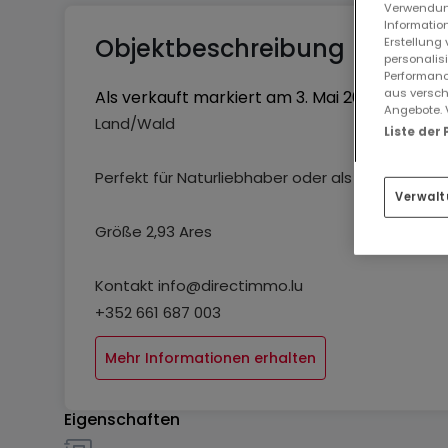
Verwendung
Information
Objektbeschreibung
Erstellung
personalis
Performanc
aus versch
Als verkauft markiert am
3. Mai 2025
Angebote. 
Land/Wald
Liste der
Perfekt für Naturliebhaber oder als Standort fü
Verwalt
Größe 2,93 Ares
Kontakt info@directimmo.lu
+352 661 687 003
Mehr Informationen erhalten
Eigenschaften