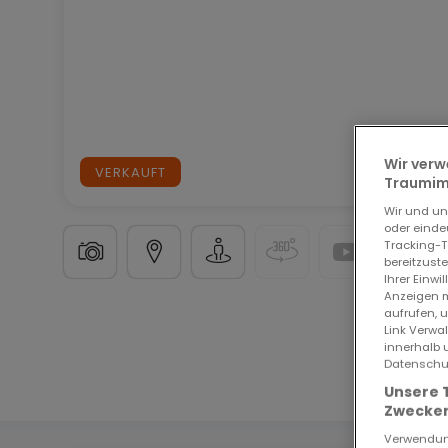
Wir verw
VERKAUFT
Traumimm
Wir und u
oder einde
Tracking-T
bereitzust
Ihrer Einwi
Anzeigen m
aufrufen, 
Terrain non constructible
in
Grevenmacher
15.0
Link Verwa
innerhalb 
Datenschut
2,91
Ar
Unsere 
Zwecken
Verwendung