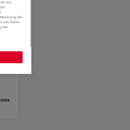
iff auf
ten.
l
. Messung der
en von Daten
g der
0169