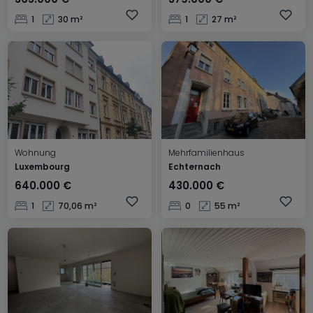
1
30 m²
1
27 m²
Wohnung
Mehrfamilienhaus
Luxembourg
Echternach
640.000 €
430.000 €
1
70,06 m²
0
55 m²