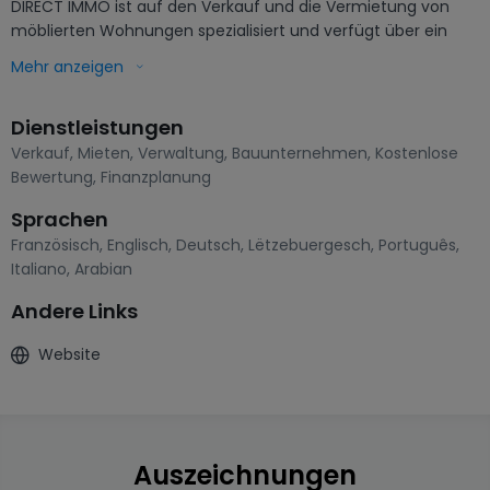
DIRECT IMMO ist auf den Verkauf und die Vermietung von 
möblierten Wohnungen spezialisiert und verfügt über ein 
Portfolio von mehr als 450 Objekten. 

Mehr anzeigen
DIRECT IMMO kann Sie sowohl beim Verkauf als auch bei der 
Vermietung begleiten und dabei sein Know-how im Bereich 
Dienstleistungen
Home Staging einbringen.

Das Team vor Ort besteht aus mehr als 6 Personen, die 
Verkauf
,
Mieten
,
Verwaltung
,
Bauunternehmen
,
Kostenlose
Ihnen täglich zu Diensten sind!

Bewertung
,
Finanzplanung
3 Agenturen im ganzen Land

Sprachen
34 A.v les bains /Mondorf-les-bains

Französisch
,
Englisch
,
Deutsch
,
Lëtzebuergesch
,
Português
,
68 rue des champs / Helmsange
Italiano
,
Arabian
Andere Links
Website
Auszeichnungen