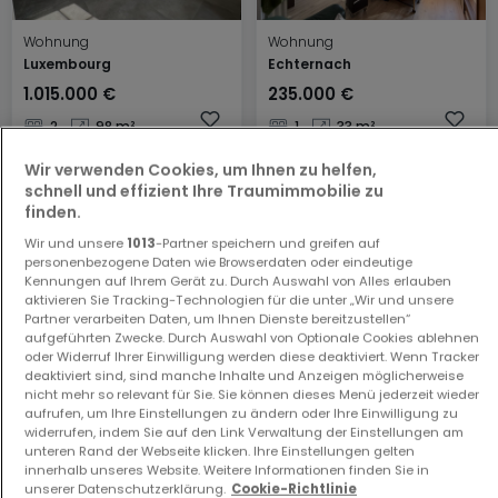
Wohnung
Wohnung
Luxembourg
Echternach
1.015.000 €
235.000 €
2
98 m²
1
33 m²
Wir verwenden Cookies, um Ihnen zu helfen,
schnell und effizient Ihre Traumimmobilie zu
finden.
Wir und unsere
1013
-Partner speichern und greifen auf
personenbezogene Daten wie Browserdaten oder eindeutige
Kennungen auf Ihrem Gerät zu. Durch Auswahl von Alles erlauben
aktivieren Sie Tracking-Technologien für die unter „Wir und unsere
Partner verarbeiten Daten, um Ihnen Dienste bereitzustellen“
aufgeführten Zwecke. Durch Auswahl von Optionale Cookies ablehnen
Wohnung
Wohnung
oder Widerruf Ihrer Einwilligung werden diese deaktiviert. Wenn Tracker
Echternach
Luxembourg
deaktiviert sind, sind manche Inhalte und Anzeigen möglicherweise
198.000 €
395.000 €
nicht mehr so relevant für Sie. Sie können dieses Menü jederzeit wieder
aufrufen, um Ihre Einstellungen zu ändern oder Ihre Einwilligung zu
1
22 m²
1
33 m²
widerrufen, indem Sie auf den Link Verwaltung der Einstellungen am
unteren Rand der Webseite klicken. Ihre Einstellungen gelten
innerhalb unseres Website. Weitere Informationen finden Sie in
unserer Datenschutzerklärung.
Cookie-Richtlinie