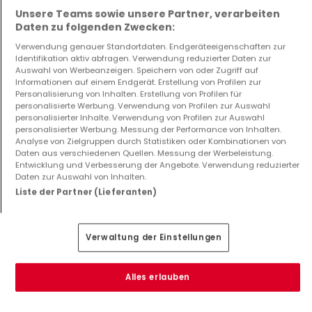
Mehr Anzeigen ansehen
Unsere Teams sowie unsere Partner, verarbeiten
Daten zu folgenden Zwecken:
Verwendung genauer Standortdaten. Endgeräteeigenschaften zur
Identifikation aktiv abfragen. Verwendung reduzierter Daten zur
Auswahl von Werbeanzeigen. Speichern von oder Zugriff auf
Möchten Sie Ihre Immobilie
Informationen auf einem Endgerät. Erstellung von Profilen zur
Personalisierung von Inhalten. Erstellung von Profilen für
personalisierte Werbung. Verwendung von Profilen zur Auswahl
verkaufen oder vermieten?
personalisierter Inhalte. Verwendung von Profilen zur Auswahl
personalisierter Werbung. Messung der Performance von Inhalten.
Analyse von Zielgruppen durch Statistiken oder Kombinationen von
Direct Immo - Mondorf-Les-Bains
Daten aus verschiedenen Quellen. Messung der Werbeleistung.
Entwicklung und Verbesserung der Angebote. Verwendung reduzierter
Kontaktieren Sie uns, um eine genauere
Daten zur Auswahl von Inhalten.
Bewertung Ihrer Immobilie zu erhalten!
Liste der Partner (Lieferanten)
Erhalten Sie Ihre Immobilienbewertung
Verwaltung der Einstellungen
Verkaufte Immobilien
Alles erlauben
von Direct Immo - Mondorf-Les-Bains auf