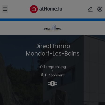
Open sidebar
Direct Immo
Mondorf-Les-Bains
1
Empfehlung
・
11
Abonnent