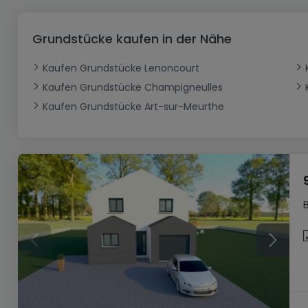
Büro
Kein Bauland
Schloss
Dreigeschossige Wohnung
Garage - Parkplatz
Gewerbe
Loft
Büro
Hof
Carport
Gewerbliches Grundstück
Grundstücke kaufen in der Nähe
Ladenfläche
Bauernhaus
Dachgeschoss
Garage
Kaufen Grundstücke Lenoncourt
Landhaus
Erdgeschoss
Geschäft
Kaufen Grundstücke Champigneulles
Bungalow
Restaurant
Kaufen Grundstücke Art-sur-Meurthe
Ebenerdiges Haus
Hotel
Lagerfläche
Ferienunterkunft
Landwirtschaftlicher Betrieb