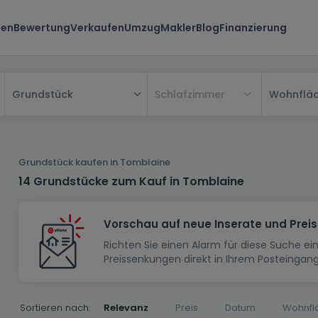
ten
Bewertung
Verkaufen
Umzug
Makler
Blog
Finanzierung
Schlafzimmer
Wohnflä
Grundstück
Alle
Haus
Grundstück kaufen in Tomblaine
Wohnung
Haus
14 Grundstücke zum Kauf in Tomblaine
Neubauprojekt
Einfamilienhaus
Wohnung
Vorschau auf neue Inserate und Prei
Haus bauen
Reihenhaus
Schlafzimmer
Wohnanlage
Richten Sie einen Alarm für diese Suche e
Renditeobjekt
1-Zimmer-Apartment
Doppelhaushälfte
Musterhaus
Wohnsiedlung
Preissenkungen direkt in Ihrem Posteingang
Grundstück
Penthouse-Wohnung
Renditeobjekt
Villa
Grundstück + Haus
Garage - Parkplatz
Rohbau
Bauland
Herrenhaus
Maisonnette
Sortieren nach:
Relevanz
Preis
Datum
Wohnfl