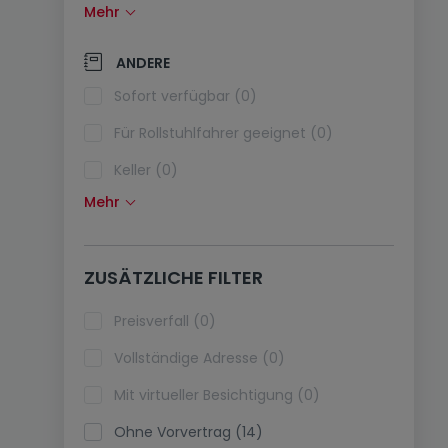
Mehr
Solarzellen (0)
Wärmepumpe (0)
ANDERE
Klimaanlagen (0)
Sofort verfügbar (0)
Glasfaser (0)
Für Rollstuhlfahrer geeignet (0)
Keller (0)
Mehr
Dachboden (0)
Fahrstuhl (0)
ZUSÄTZLICHE FILTER
immobilienleibrente (0)
Ferienimmobilien (0)
Preisverfall (0)
Vollständige Adresse (0)
Mit virtueller Besichtigung (0)
Ohne Vorvertrag (14)