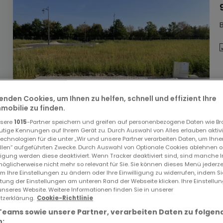
enden Cookies, um Ihnen zu helfen, schnell und effizient Ihre
obilie zu finden.
nsere
1015
-Partner speichern und greifen auf personenbezogene Daten wie B
utige Kennungen auf Ihrem Gerät zu. Durch Auswahl von Alles erlauben aktivi
echnologien für die unter „Wir und unsere Partner verarbeiten Daten, um Ihne
ellen“ aufgeführten Zwecke. Durch Auswahl von Optionale Cookies ablehnen o
lligung werden diese deaktiviert. Wenn Tracker deaktiviert sind, sind manche 
öglicherweise nicht mehr so relevant für Sie. Sie können dieses Menü jederze
um Ihre Einstellungen zu ändern oder Ihre Einwilligung zu widerrufen, indem S
ltung der Einstellungen am unteren Rand der Webseite klicken. Ihre Einstellu
unseres Website. Weitere Informationen finden Sie in unserer
zerklärung.
Cookie-Richtlinie
Teams sowie unsere Partner, verarbeiten Daten zu folgen
: