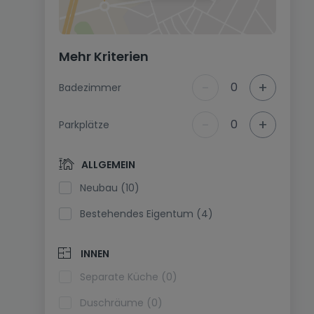
Mehr Kriterien
-
+
0
Badezimmer
-
+
0
Parkplätze
ALLGEMEIN
Neubau (10)
Bestehendes Eigentum (4)
INNEN
Separate Küche (0)
Duschräume (0)