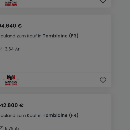
94.640 €
Bauland
zum Kauf
in
Tomblaine
(FR)
3,64
Ar
142.800 €
Bauland
zum Kauf
in
Tomblaine
(FR)
5,79
Ar