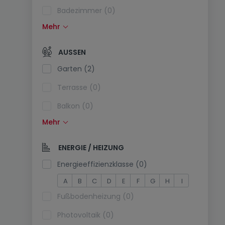
Badezimmer (0)
Mehr
Einbauküche (0)
Offene Küche (0)
AUSSEN
Separate Toilette (0)
Garten (2)
Terrasse (0)
Balkon (0)
Mehr
Schwimmbecken (0)
Südlage (0)
ENERGIE / HEIZUNG
Stromanschluss am Parkplatz (0)
Energieeffizienzklasse (0)
A
B
C
D
E
F
G
H
I
Fußbodenheizung (0)
Photovoltaik (0)