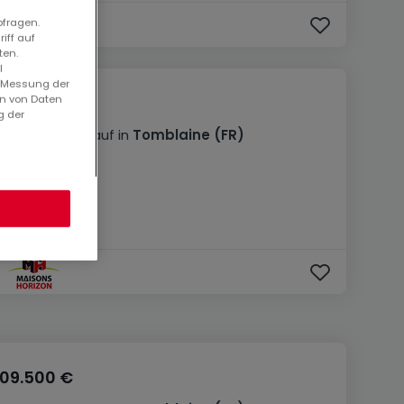
bfragen.
iff auf
ten.
l
. Messung der
en von Daten
104.400 €
g der
Bauland
zum Kauf
in
Tomblaine
(FR)
4,11
Ar
109.500 €