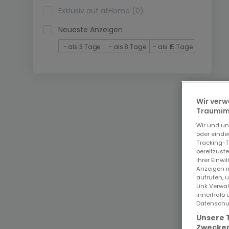
Exklusiv auf atHome (0)
Neueste Anzeigen
- als 3 Tage
- als 8 Tage
- als 15 Tage
Wir verw
Traumimm
Wir und u
oder einde
Tracking-T
bereitzust
Ihrer Einwi
Anzeigen m
aufrufen, 
Link Verwa
innerhalb 
Datenschut
Unsere 
Zwecken