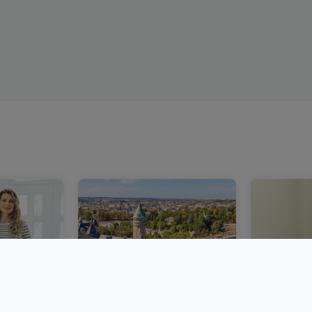
n in
Ein stabilerer
Immobili