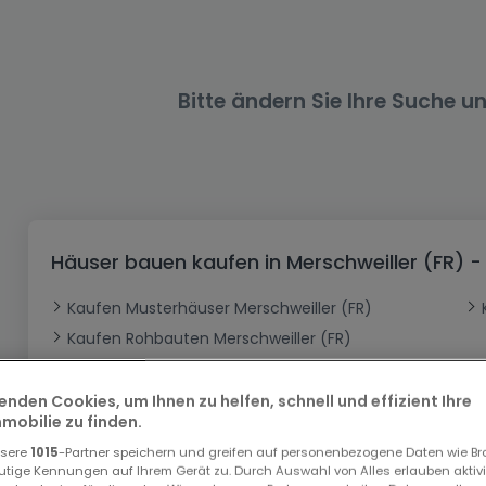
Büro
Kein Bauland
Schloss
Dreigeschossige Wohnung
Garage - Parkplatz
Gewerbe
Loft
Büro
Hof
Carport
Gewerbliches Grundstück
Ladenfläche
Bauernhaus
Dachgeschoss
Garage
Bitte ändern Sie Ihre Suche u
Landhaus
Erdgeschoss
Geschäft
Bungalow
Restaurant
Ebenerdiges Haus
Hotel
Lagerfläche
Ferienunterkunft
Häuser bauen kaufen in Merschweiller (FR) 
Landwirtschaftlicher Betrieb
Kaufen Musterhäuser Merschweiller (FR)
Kaufen Rohbauten Merschweiller (FR)
Top Suchaufträge
enden Cookies, um Ihnen zu helfen, schnell und effizient Ihre
obilie zu finden.
Häuser bauen in Merschweiller (FR)
nsere
1015
-Partner speichern und greifen auf personenbezogene Daten wie B
Häuser bauen kaufen in Moselle
utige Kennungen auf Ihrem Gerät zu. Durch Auswahl von Alles erlauben aktivi