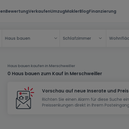
ten
Bewertung
Verkaufen
Umzug
Makler
Blog
Finanzierung
Schlafzimmer
Wohnflä
Haus bauen
Alle
Haus
Haus bauen kaufen in Merschweiller
Wohnung
Haus
0 Haus bauen zum Kauf in Merschweiller
Neubauprojekt
Einfamilienhaus
Wohnung
Vorschau auf neue Inserate und Prei
Haus bauen
Reihenhaus
Schlafzimmer
Wohnanlage
Richten Sie einen Alarm für diese Suche e
Renditeobjekt
1-Zimmer-Apartment
Doppelhaushälfte
Musterhaus
Wohnsiedlung
Preissenkungen direkt in Ihrem Posteingang
Grundstück
Penthouse-Wohnung
Renditeobjekt
Villa
Grundstück + Haus
Garage - Parkplatz
Rohbau
Bauland
Herrenhaus
Maisonnette