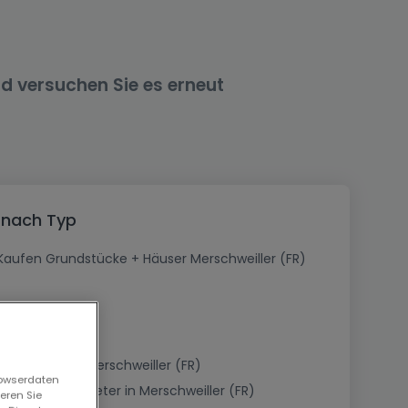
nd versuchen Sie es erneut
- nach Typ
Kaufen Grundstücke + Häuser Merschweiller (FR)
Immobilien in Merschweiller (FR)
rowserdaten
Immobilienanbieter in Merschweiller (FR)
eren Sie