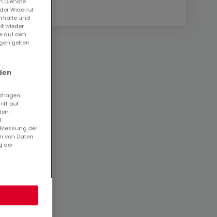
n Dienste
der Widerruf
Inhalte und
it wieder
ie auf den
ngen gelten
den
bfragen.
iff auf
ten.
l
. Messung der
en von Daten
g der