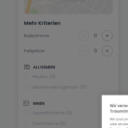
Mehr Kriterien
-
+
0
Badezimmer
-
+
0
Parkplätze
ALLGEMEIN
Neubau (0)
Bestehendes Eigentum (0)
INNEN
Wir verw
Traumimm
Separate Küche (0)
Wir und u
Duschräume (0)
oder einde