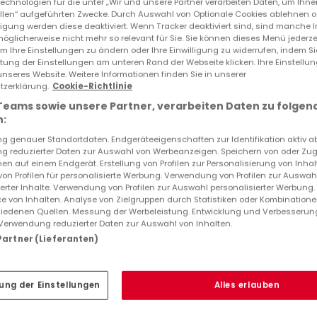
echnologien für die unter „Wir und unsere Partner verarbeiten Daten, um Ihne
Immobilienbewertung
ellen“ aufgeführten Zwecke. Durch Auswahl von Optionale Cookies ablehnen o
lligung werden diese deaktiviert. Wenn Tracker deaktiviert sind, sind manche 
öglicherweise nicht mehr so relevant für Sie. Sie können dieses Menü jederze
um Ihre Einstellungen zu ändern oder Ihre Einwilligung zu widerrufen, indem S
ltung der Einstellungen am unteren Rand der Webseite klicken. Ihre Einstellu
unseres Website. Weitere Informationen finden Sie in unserer
zerklärung.
Cookie-Richtlinie
Teams sowie unsere Partner, verarbeiten Daten zu folgen
:
 genauer Standortdaten. Endgeräteeigenschaften zur Identifikation aktiv a
 reduzierter Daten zur Auswahl von Werbeanzeigen. Speichern von oder Zugr
en auf einem Endgerät. Erstellung von Profilen zur Personalisierung von Inhal
 von Profilen für personalisierte Werbung. Verwendung von Profilen zur Auswah
ierter Inhalte. Verwendung von Profilen zur Auswahl personalisierter Werbung
e von Inhalten. Analyse von Zielgruppen durch Statistiken oder Kombination
iedenen Quellen. Messung der Werbeleistung. Entwicklung und Verbesserun
Verwendung reduzierter Daten zur Auswahl von Inhalten.
 Partner (Lieferanten)
ung der Einstellungen
Alles erlauben