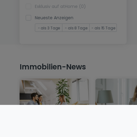
Exklusiv auf atHome (0)
Neueste Anzeigen
- als 3 Tage
- als 8 Tage
- als 15 Tage
Immobilien-News
Eine Immobilie in
Wohnung miete