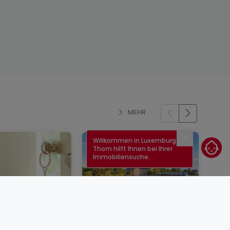
MEHR
Willkommen in Luxemburg!
Schließen
Thom hilft Ihnen bei Ihrer
Immobiliensuche.
enkauf in
Immobilienzinsen in