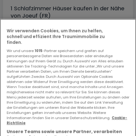
1 Schlafzimmer Häuser kaufen in der Nähe
von Joeuf (FR)
Kaufen Häuser 1 Schlafzimmer Auboué
Wir verwenden Cookies, um Ihnen zu helfen,
Kaufen Häuser 1 Schlafzimmer Briey
schnell und effizient Ihre Traumimmobilie zu
finden.
Kaufen Häuser 1 Schlafzimmer Moutiers
Kaufen Häuser 1 Schlafzimmer Valleroy
Wir und unsere
1015
-Partner speichern und greifen auf
personenbezogene Daten wie Browserdaten oder eindeutige
Kennungen auf Ihrem Gerät zu. Durch Auswahl von Alles erlauben
aktivieren Sie Tracking-Technologien für die unter „Wir und unsere
Partner verarbeiten Daten, um Ihnen Dienste bereitzustellen“
aufgeführten Zwecke. Durch Auswahl von Optionale Cookies
Bitte ändern Sie Ihre Suche und versuchen Sie
ablehnen oder Widerruf Ihrer Einwilligung werden diese deaktiviert.
Wenn Tracker deaktiviert sind, sind manche Inhalte und Anzeigen
es erneut
möglicherweise nicht mehr so relevant für Sie. Sie können dieses
Menü jederzeit wieder aufrufen, um Ihre Einstellungen zu ändern oder
Ihre Einwilligung zu widerrufen, indem Sie auf den Link Verwaltung
der Einstellungen am unteren Rand der Webseite klicken. Ihre
Einstellungen gelten innerhalb unseres Website. Weitere
Informationen finden Sie in unserer Datenschutzerklärung.
Cookie-
Ähnliche Immobilien in der Nähe
Richtlinie
Sie haben keine Immobilien gefunden, die Sie
Unsere Teams sowie unsere Partner, verarbeiten