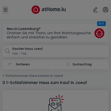
Ort
Abbrechen
ok
Open sidebar
BETA
Joeuf (FR)
Neu in Luxemburg?
Chatten Sie mit Thom, um Ihre Wohnungssuche
einfach und stressfrei zu gestalten.
Kaufen Haus Joeuf
1 sz. - 1 sz.
Suchauftrag
1-Schlafzimmer Haus kaufen in Joeuf
0 1-Schlafzimmer Haus zum Kauf in Joeuf