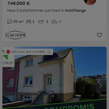
749.000 €
Haus
2 Schlafzimmer
zum Kauf
in
Schifflange
115
m²
2
2
1
EXKLUSIV AUF ATHOME