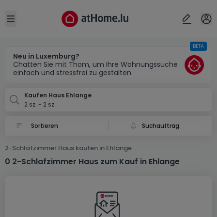
Ort
Abbrechen
ok
Open sidebar
BETA
Ehlange
Neu in Luxemburg?
Chatten Sie mit Thom, um Ihre Wohnungssuche
einfach und stressfrei zu gestalten.
Kaufen Haus Ehlange
2 sz. - 2 sz.
Suchauftrag
2-Schlafzimmer Haus kaufen in Ehlange
0 2-Schlafzimmer Haus zum Kauf in Ehlange