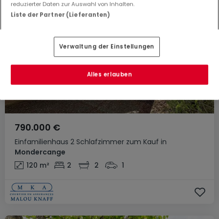
reduzierter Daten zur Auswahl von Inhalten.
Liste der Partner (Lieferanten)
Verwaltung der Einstellungen
Alles erlauben
790.000 €
Einfamilienhaus
2 Schlafzimmer
zum Kauf
in
Mondercange
120
m²
2
2
1