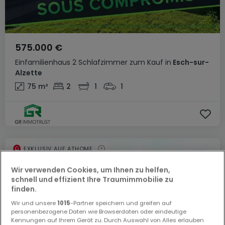
575.000 €
Einfamilienhaus
2 Schlafzimmer
zum Kauf
in
Esch-sur-
Alzette
75
m²
2
1
1
EXKLUSIV AUF ATHOME
Wir verwenden Cookies, um Ihnen zu helfen,
schnell und effizient Ihre Traumimmobilie zu
finden.
Wir und unsere
1015
-Partner speichern und greifen auf
personenbezogene Daten wie Browserdaten oder eindeutige
Kennungen auf Ihrem Gerät zu. Durch Auswahl von Alles erlauben