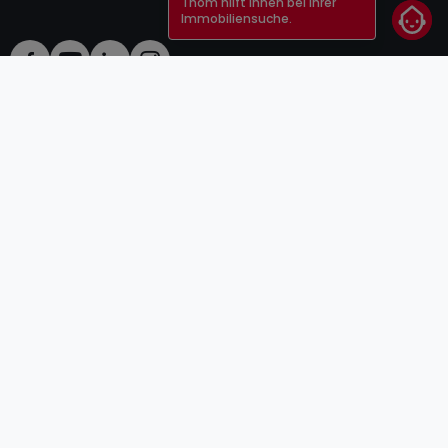
Thom hilft Ihnen bei Ihrer
Immobiliensuche.
AGB
atHomeGroup
Verkaufsbedingungen
Kontakt
DSA
Anbieter
Impressum
Datenschutzerklärung
Karriere
Cookies
Internetkriminalität
© 2000 -
2026
atHome Group S.à.r.l.
5, rue Charles Darwin L-1433 Luxembourg
atHomeGroup
Privatperson