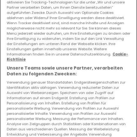
aktivieren Sie Tracking-Technologien für die unter „Wir und unsere
Partner verarbeiten Daten, um Ihnen Dienste bereitzustellen“
aufgeführten Zwecke. Durch Auswahl von Optionale Cookies
ablehnen oder Widerruf Ihrer Einwilligung werden diese deaktiviert.
Wenn Tracker deaktiviert sind, sind manche Inhalte und Anzeigen
möglicherweise nicht mehr so relevant für Sie. Sie können dieses
Menü jederzeit wieder aufrufen, um Ihre Einstellungen zu ändern oder
Ihre Einwilligung zu widerrufen, indem Sie auf den Link Verwaltung
der Einstellungen am unteren Rand der Webseite klicken. Ihre
Einstellungen gelten innerhalb unseres Website. Weitere
550.000 €
Informationen finden Sie in unserer Datenschutzerklärung.
Cookie-
Richtlinie
Einfamilienhaus
2 Schlafzimmer
zum Kauf
in
Unsere Teams sowie unsere Partner, verarbeiten
Schifflange
Daten zu folgenden Zwecken:
75
m²
2
1
Verwendung genauer Standortdaten. Endgeräteeigenschaften zur
Identifikation aktiv abfragen. Verwendung reduzierter Daten zur
Auswahl von Werbeanzeigen. Speichern von oder Zugriff auf
Informationen auf einem Endgerät. Erstellung von Profilen zur
Personalisierung von Inhalten. Erstellung von Profilen für
personalisierte Werbung. Verwendung von Profilen zur Auswahl
personalisierter Inhalte. Verwendung von Profilen zur Auswahl
personalisierter Werbung. Messung der Performance von Inhalten.
Analyse von Zielgruppen durch Statistiken oder Kombinationen von
Daten aus verschiedenen Quellen. Messung der Werbeleistung.
Entwicklung und Verbesserung der Angebote. Verwendung