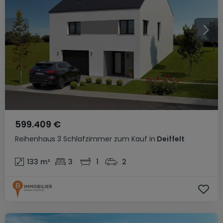
599.409 €
Reihenhaus
3 Schlafzimmer
zum Kauf
in
Deiffelt
133
m²
3
1
2