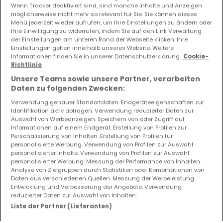
Wenn Tracker deaktiviert sind, sind manche Inhalte und Anzeigen
möglicherweise nicht mehr so relevant für Sie. Sie können dieses
Menü jederzeit wieder aufrufen, um Ihre Einstellungen zu ändern oder
Ihre Einwilligung zu widerrufen, indem Sie auf den Link Verwaltung
der Einstellungen am unteren Rand der Webseite klicken. Ihre
Einstellungen gelten innerhalb unseres Website. Weitere
Informationen finden Sie in unserer Datenschutzerklärung.
Cookie-
Richtlinie
Unsere Teams sowie unsere Partner, verarbeiten
Daten zu folgenden Zwecken:
Verwendung genauer Standortdaten. Endgeräteeigenschaften zur
Identifikation aktiv abfragen. Verwendung reduzierter Daten zur
Auswahl von Werbeanzeigen. Speichern von oder Zugriff auf
Informationen auf einem Endgerät. Erstellung von Profilen zur
Personalisierung von Inhalten. Erstellung von Profilen für
personalisierte Werbung. Verwendung von Profilen zur Auswahl
personalisierter Inhalte. Verwendung von Profilen zur Auswahl
personalisierter Werbung. Messung der Performance von Inhalten.
Analyse von Zielgruppen durch Statistiken oder Kombinationen von
Daten aus verschiedenen Quellen. Messung der Werbeleistung.
Entwicklung und Verbesserung der Angebote. Verwendung
reduzierter Daten zur Auswahl von Inhalten.
795.000 €
Liste der Partner (Lieferanten)
Einfamilienhaus
3 Schlafzimmer
zum Kauf
in