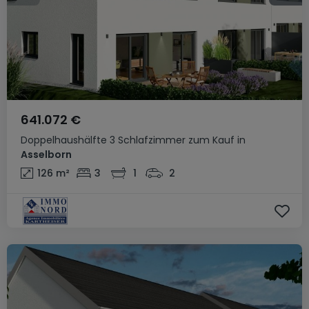
641.072 €
Doppelhaushälfte
3 Schlafzimmer
zum Kauf
in
Asselborn
126
m²
3
1
2