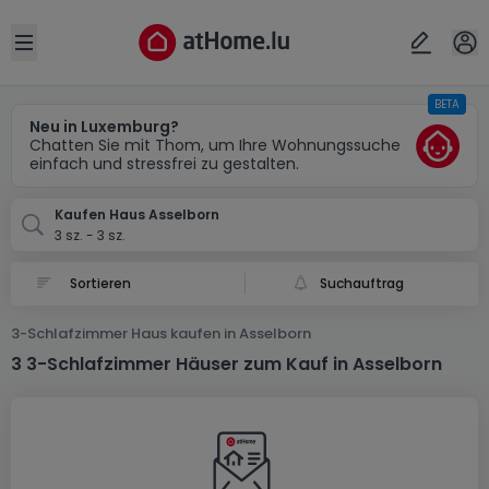
Ort
Abbrechen
ok
Open sidebar
BETA
Asselborn
Neu in Luxemburg?
Chatten Sie mit Thom, um Ihre Wohnungssuche
einfach und stressfrei zu gestalten.
Kaufen Haus Asselborn
3 sz. - 3 sz.
Suchauftrag
3-Schlafzimmer Haus kaufen in Asselborn
3 3-Schlafzimmer Häuser zum Kauf in Asselborn