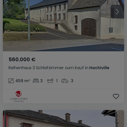
560.000 €
Reihenhaus
3 Schlafzimmer
zum Kauf
in
Hachiville
459
m²
3
1
3