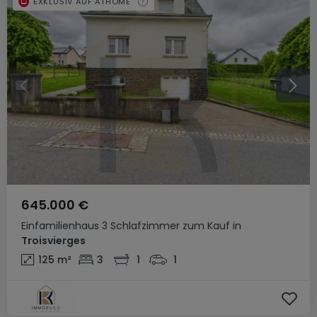
EXKLUSIV AUF ATHOME
645.000 €
Einfamilienhaus
3 Schlafzimmer
zum Kauf
in
Troisvierges
125
m²
3
1
1