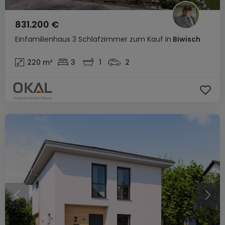
831.200 €
Einfamilienhaus
3 Schlafzimmer
zum Kauf
in
Biwisch
220
m²
3
1
2