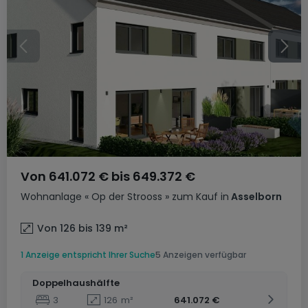
Von
641.072 €
bis
649.372 €
Wohnanlage
« Op der Strooss »
zum Kauf
in
Asselborn
Von 126 bis 139
m²
1 Anzeige entspricht Ihrer Suche
5 Anzeigen verfügbar
Doppelhaushälfte
3
126
m²
641.072 €