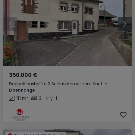
350.000 €
Doppelhaushälfte
3 Schlafzimmer
zum Kauf
in
Doennange
111
m²
3
1