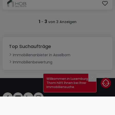
1
3
-
von 3 Anzeigen
Top Suchaufträge
Immobilienanbieter in Asselborn
Immobilienbewertung
Willkommen in Luxemburg!
Schließen
Thom hilft Ihnen bei Ihrer
Immobiliensuche.
AGB
atHomeGroup
Verkaufsbedingungen
Kontakt