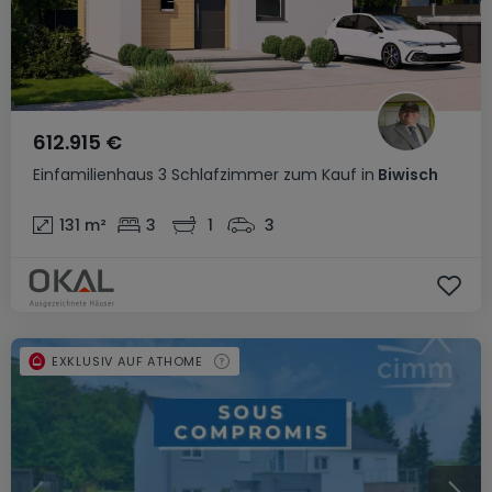
612.915 €
Einfamilienhaus
3 Schlafzimmer
zum Kauf
in
Biwisch
131
m²
3
1
3
EXKLUSIV AUF ATHOME