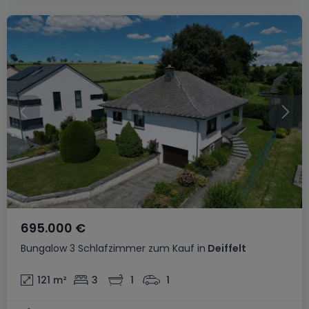
695.000 €
Bungalow
3 Schlafzimmer
zum Kauf
in
Deiffelt
121
m²
3
1
1