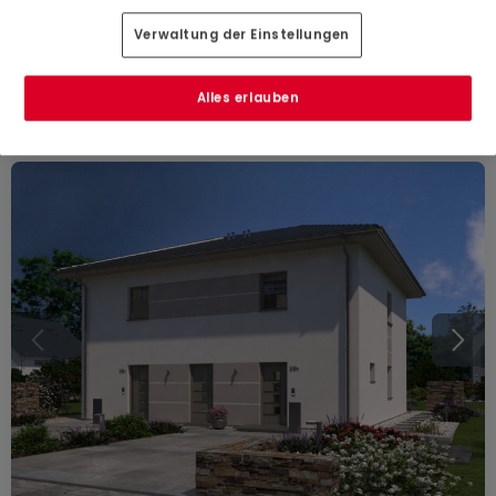
Troisvierges
Verwaltung der Einstellungen
158
m²
3
1
5
Alles erlauben