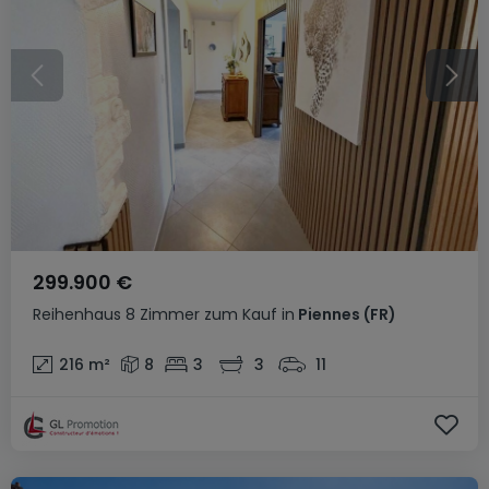
299.900 €
Reihenhaus
8 Zimmer
zum Kauf
in
Piennes
(FR)
216
m²
8
3
3
11