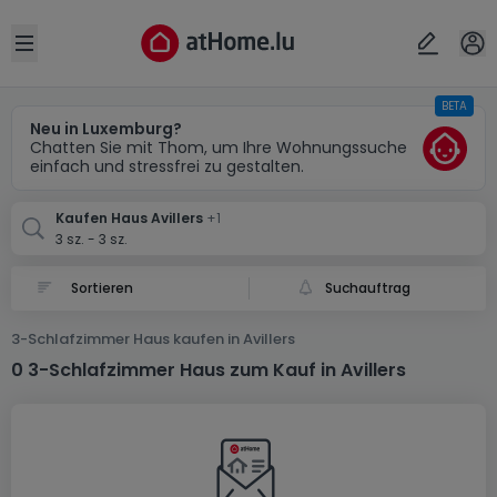
Ort
Abbrechen
ok
Open sidebar
BETA
Avillers (FR)
Avillers (FR)
Neu in Luxemburg?
Chatten Sie mit Thom, um Ihre Wohnungssuche
einfach und stressfrei zu gestalten.
Kaufen Haus Avillers
+1
3 sz. - 3 sz.
Suchauftrag
3-Schlafzimmer Haus kaufen in Avillers
0 3-Schlafzimmer Haus zum Kauf in Avillers