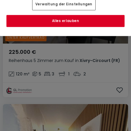
Verwaltung der Einstellungen
Alles erlauben
UNTER KAUFVERTRAG
225.000 €
Reihenhaus
5 Zimmer
zum Kauf
in
Xivry-Circourt
(FR)
120
m²
5
3
1
2