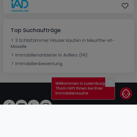
Top Suchaufträge
3 Schlafzimmer Häuser kaufen in Meurthe-et-
Moselle
Immobilienanbieter in Avillers (FR)
Immobilienbewertung
Willkommen in Luxemburg!
Schließen
Thom hilft Ihnen bei Ihrer
Immobiliensuche.
AGB
atHomeGroup
Verkaufsbedingungen
Kontakt
DSA
Anbieter