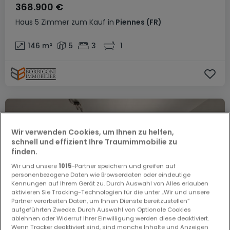
368.900 €
Haus
5 Zimmer
zum Kauf
in
Piennes
(FR)
146
m²
5
3
1
Wir verwenden Cookies, um Ihnen zu helfen,
schnell und effizient Ihre Traumimmobilie zu
finden.
Wir und unsere
1015
-Partner speichern und greifen auf
personenbezogene Daten wie Browserdaten oder eindeutige
Kennungen auf Ihrem Gerät zu. Durch Auswahl von Alles erlauben
aktivieren Sie Tracking-Technologien für die unter „Wir und unsere
Partner verarbeiten Daten, um Ihnen Dienste bereitzustellen“
aufgeführten Zwecke. Durch Auswahl von Optionale Cookies
ablehnen oder Widerruf Ihrer Einwilligung werden diese deaktiviert.
Wenn Tracker deaktiviert sind, sind manche Inhalte und Anzeigen