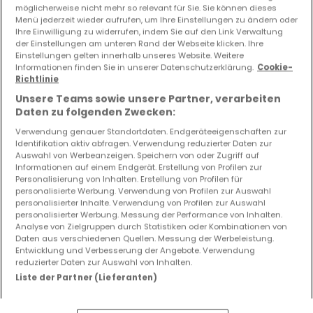
möglicherweise nicht mehr so relevant für Sie. Sie können dieses
Menü jederzeit wieder aufrufen, um Ihre Einstellungen zu ändern oder
UNTER KAUFVERTRAG
Ihre Einwilligung zu widerrufen, indem Sie auf den Link Verwaltung
der Einstellungen am unteren Rand der Webseite klicken. Ihre
Einstellungen gelten innerhalb unseres Website. Weitere
225.000 €
Informationen finden Sie in unserer Datenschutzerklärung.
Cookie-
Richtlinie
Reihenhaus
5 Zimmer
zum Kauf
in
Audun-le-Roman
Unsere Teams sowie unsere Partner, verarbeiten
(FR)
Daten zu folgenden Zwecken:
109
m²
5
3
2
2
Verwendung genauer Standortdaten. Endgeräteeigenschaften zur
Identifikation aktiv abfragen. Verwendung reduzierter Daten zur
Auswahl von Werbeanzeigen. Speichern von oder Zugriff auf
Informationen auf einem Endgerät. Erstellung von Profilen zur
Personalisierung von Inhalten. Erstellung von Profilen für
personalisierte Werbung. Verwendung von Profilen zur Auswahl
personalisierter Inhalte. Verwendung von Profilen zur Auswahl
personalisierter Werbung. Messung der Performance von Inhalten.
Analyse von Zielgruppen durch Statistiken oder Kombinationen von
Daten aus verschiedenen Quellen. Messung der Werbeleistung.
Entwicklung und Verbesserung der Angebote. Verwendung
reduzierter Daten zur Auswahl von Inhalten.
Liste der Partner (Lieferanten)