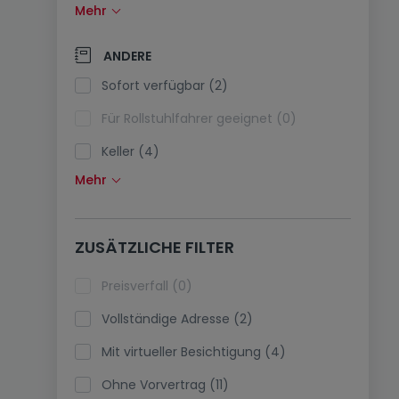
Mehr
Solarzellen (0)
Wärmepumpe (2)
ANDERE
Klimaanlagen (0)
Sofort verfügbar (2)
Glasfaser (0)
Für Rollstuhlfahrer geeignet (0)
Keller (4)
Mehr
Dachboden (3)
Fahrstuhl (0)
ZUSÄTZLICHE FILTER
immobilienleibrente (0)
Ferienimmobilien (0)
Preisverfall (0)
Vollständige Adresse (2)
Mit virtueller Besichtigung (4)
Ohne Vorvertrag (11)