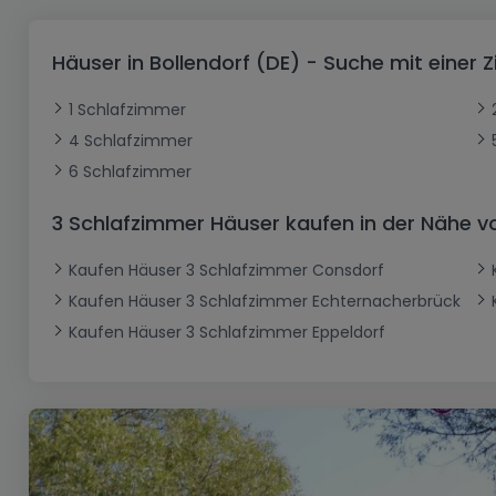
Büro
Kein Bauland
Schloss
Dreigeschossige Wohnung
Garage - Parkplatz
Gewerbe
Loft
Büro
Hof
Carport
Gewerbliches Grundstück
Häuser in Bollendorf (DE) - Suche mit eine
Ladenfläche
Bauernhaus
Dachgeschoss
Garage
1 Schlafzimmer
Landhaus
Erdgeschoss
Geschäft
4 Schlafzimmer
Bungalow
Restaurant
6 Schlafzimmer
Ebenerdiges Haus
Hotel
3 Schlafzimmer Häuser kaufen in der Nähe vo
Lagerfläche
Ferienunterkunft
Kaufen Häuser 3 Schlafzimmer Consdorf
Landwirtschaftlicher Betrieb
Kaufen Häuser 3 Schlafzimmer Echternacherbrück
Kaufen Häuser 3 Schlafzimmer Eppeldorf