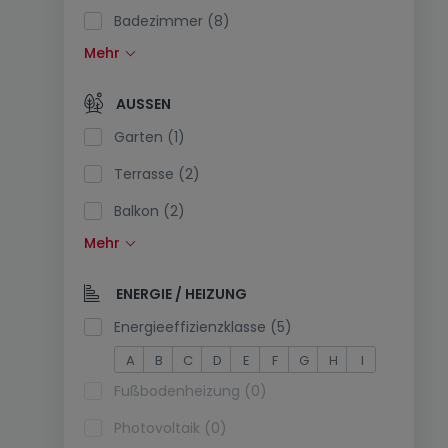
Badezimmer (8)
Mehr
Einbauküche (5)
Offene Küche (0)
AUSSEN
Separate Toilette (1)
Garten (1)
Terrasse (2)
Balkon (2)
Mehr
Schwimmbecken (0)
Südlage (0)
ENERGIE / HEIZUNG
Stromanschluss am Parkplatz (0)
Energieeffizienzklasse (5)
A
B
C
D
E
F
G
H
I
Fußbodenheizung (0)
Photovoltaik (0)