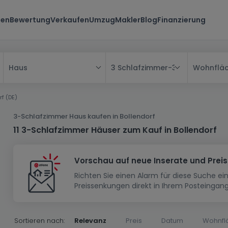
ten
Bewertung
Verkaufen
Umzug
Makler
Blog
Finanzierung
3 Schlafzimmer
-
3 Schlafzimmer
Wohnflä
Haus
Alle
rf (DE)
Haus
3-Schlafzimmer Haus kaufen in Bollendorf
Wohnung
Haus
11 3-Schlafzimmer Häuser zum Kauf in Bollendorf
Neubauprojekt
Einfamilienhaus
Wohnung
Vorschau auf neue Inserate und Prei
Haus bauen
Reihenhaus
Schlafzimmer
Wohnanlage
Richten Sie einen Alarm für diese Suche e
Renditeobjekt
1-Zimmer-Apartment
Doppelhaushälfte
Musterhaus
Wohnsiedlung
Preissenkungen direkt in Ihrem Posteingang
Grundstück
Penthouse-Wohnung
Renditeobjekt
Villa
Grundstück + Haus
Garage - Parkplatz
Rohbau
Bauland
Herrenhaus
Maisonnette
Sortieren nach:
Relevanz
Preis
Datum
Wohnfl