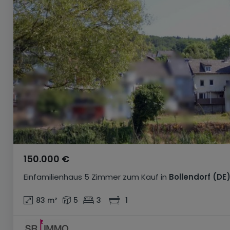
150.000 €
Einfamilienhaus
5 Zimmer
zum Kauf
in
Bollendorf
(DE
83
m²
5
3
1