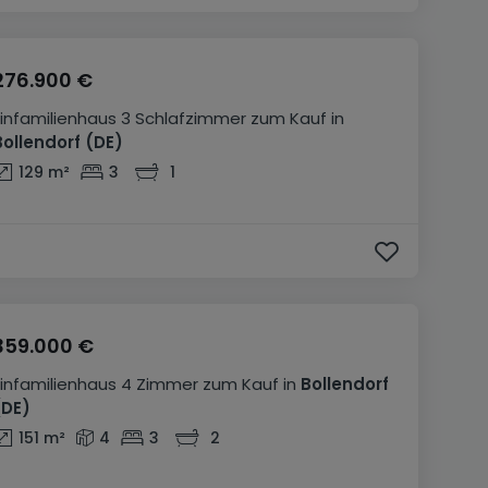
276.900 €
Einfamilienhaus
3 Schlafzimmer
zum Kauf
in
Bollendorf
(DE)
129
m²
3
1
359.000 €
Einfamilienhaus
4 Zimmer
zum Kauf
in
Bollendorf
(DE)
151
m²
4
3
2