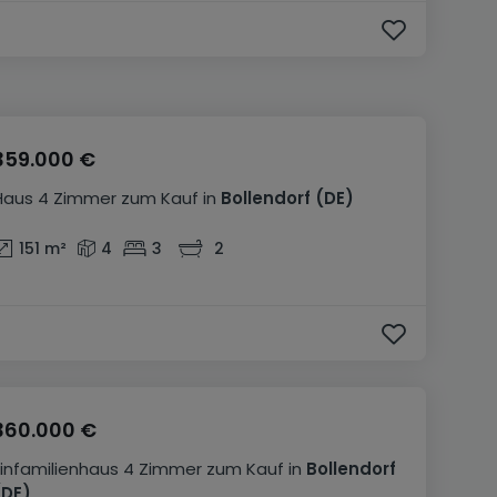
359.000 €
Haus
4 Zimmer
zum Kauf
in
Bollendorf
(DE)
151
m²
4
3
2
360.000 €
Einfamilienhaus
4 Zimmer
zum Kauf
in
Bollendorf
(DE)