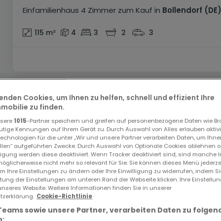
Einfamilienhaus
4 Zimmer
zum Kauf
in
Bollendorf
(DE
115
m²
4
3
2
3
enden Cookies, um Ihnen zu helfen, schnell und effizient Ihre
obilie zu finden.
nsere
1015
-Partner speichern und greifen auf personenbezogene Daten wie B
utige Kennungen auf Ihrem Gerät zu. Durch Auswahl von Alles erlauben aktivi
echnologien für die unter „Wir und unsere Partner verarbeiten Daten, um Ihne
ellen“ aufgeführten Zwecke. Durch Auswahl von Optionale Cookies ablehnen o
lligung werden diese deaktiviert. Wenn Tracker deaktiviert sind, sind manche 
öglicherweise nicht mehr so relevant für Sie. Sie können dieses Menü jederze
um Ihre Einstellungen zu ändern oder Ihre Einwilligung zu widerrufen, indem S
ltung der Einstellungen am unteren Rand der Webseite klicken. Ihre Einstellu
unseres Website. Weitere Informationen finden Sie in unserer
zerklärung.
Cookie-Richtlinie
Teams sowie unsere Partner, verarbeiten Daten zu folgen
: