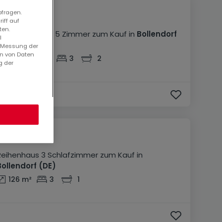
bfragen.
675.000 €
iff auf
ten.
Einfamilienhaus
5 Zimmer
zum Kauf
in
Bollendorf
l
(DE)
. Messung der
en von Daten
153
m²
5
3
2
g der
294.900 €
Reihenhaus
3 Schlafzimmer
zum Kauf
in
Bollendorf
(DE)
126
m²
3
1