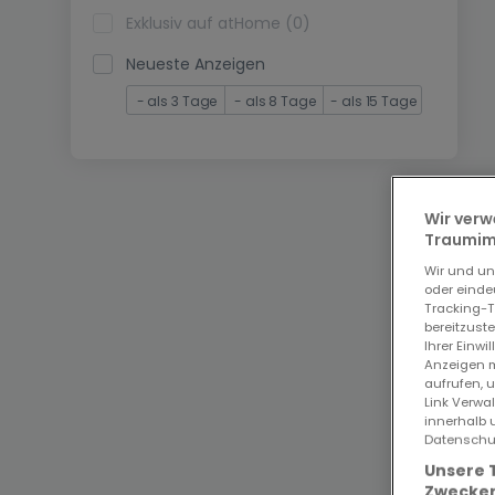
Exklusiv auf atHome (0)
Neueste Anzeigen
- als 3 Tage
- als 8 Tage
- als 15 Tage
Wir verw
Traumimm
Wir und u
oder einde
Tracking-T
bereitzust
Ihrer Einwi
Anzeigen m
aufrufen, 
Link Verwa
innerhalb 
Datenschut
Unsere 
Zwecken