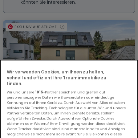
könnten Sie interessieren.
EXKLUSIV AUF ATHOME
Wir verwenden Cookies, um Ihnen zu helfen,
schnell und effizient Ihre Traumimmobilie zu
finden.
Wir und unsere
1015
-Partner speichern und greifen auf
personenbezogene Daten wie Browserdaten oder eindeutige
Kennungen auf Ihrem Gerät zu. Durch Auswahl von Alles erlauben
aktivieren Sie Tracking-Technologien für die unter „Wir und unsere
Partner verarbeiten Daten, um Ihnen Dienste bereitzustellen“
aufgeführten Zwecke. Durch Auswahl von Optionale Cookies
ablehnen oder Widerruf Ihrer Einwilligung werden diese deaktiviert.
1.795.000 €
Wenn Tracker deaktiviert sind, sind manche Inhalte und Anzeigen
möglicherweise nicht mehr so relevant für Sie. Sie können dieses
Einfamilienhaus
5 Schlafzimmer
zum Kauf
in
Mertert