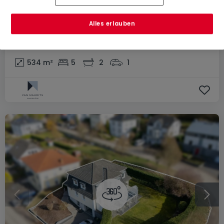
1.350.000 €
Alles erlauben
Einfamilienhaus
5 Schlafzimmer
zum Kauf
in
Lellig
534
m²
5
2
1