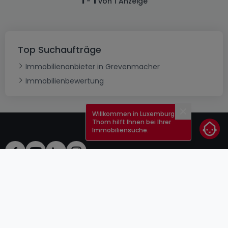
1
1
-
von 1 Anzeige
Top Suchaufträge
Immobilienanbieter in Grevenmacher
Immobilienbewertung
Willkommen in Luxemburg!
Schließen
Thom hilft Ihnen bei Ihrer
Immobiliensuche.
AGB
atHomeGroup
Verkaufsbedingungen
Kontakt
DSA
Anbieter
Impressum
Datenschutzerklärung
Karriere
Cookies