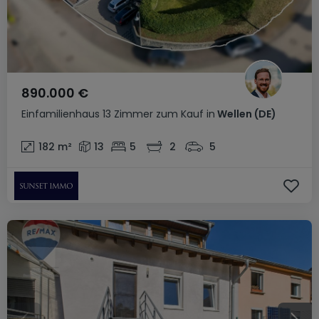
890.000 €
Einfamilienhaus
13 Zimmer
zum Kauf
in
Wellen
(DE)
182
m²
13
5
2
5