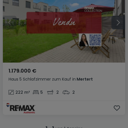
1.179.000 €
Haus
5 Schlafzimmer
zum Kauf
in
Mertert
222
m²
5
2
2