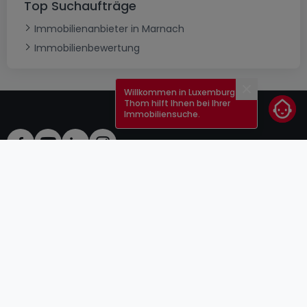
Top Suchaufträge
Immobilienanbieter in Marnach
Immobilienbewertung
Willkommen in Luxemburg!
Schließen
Thom hilft Ihnen bei Ihrer
Immobiliensuche.
AGB
atHomeGroup
Verkaufsbedingungen
Kontakt
DSA
Anbieter
Impressum
Datenschutzerklärung
Karriere
Cookies
Internetkriminalität
© 2000 -
2026
atHome Group S.à.r.l.
5, rue Charles Darwin L-1433 Luxembourg