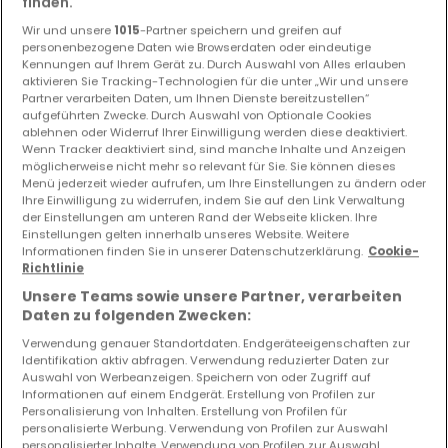
finden.
5 Schlafzimmer Häuser kaufen in der Nähe
Wir und unsere
1015
-Partner speichern und greifen auf
von Marnach
personenbezogene Daten wie Browserdaten oder eindeutige
Kennungen auf Ihrem Gerät zu. Durch Auswahl von Alles erlauben
aktivieren Sie Tracking-Technologien für die unter „Wir und unsere
Kaufen Häuser 5 Schlafzimmer Boxhorn
Partner verarbeiten Daten, um Ihnen Dienste bereitzustellen“
Kaufen Häuser 5 Schlafzimmer Fischbach
aufgeführten Zwecke. Durch Auswahl von Optionale Cookies
(Clervaux)
ablehnen oder Widerruf Ihrer Einwilligung werden diese deaktiviert.
Wenn Tracker deaktiviert sind, sind manche Inhalte und Anzeigen
möglicherweise nicht mehr so relevant für Sie. Sie können dieses
Menü jederzeit wieder aufrufen, um Ihre Einstellungen zu ändern oder
Ihre Einwilligung zu widerrufen, indem Sie auf den Link Verwaltung
der Einstellungen am unteren Rand der Webseite klicken. Ihre
Einstellungen gelten innerhalb unseres Website. Weitere
Informationen finden Sie in unserer Datenschutzerklärung.
Cookie-
Richtlinie
Unsere Teams sowie unsere Partner, verarbeiten
Daten zu folgenden Zwecken:
Verwendung genauer Standortdaten. Endgeräteeigenschaften zur
Identifikation aktiv abfragen. Verwendung reduzierter Daten zur
Auswahl von Werbeanzeigen. Speichern von oder Zugriff auf
Informationen auf einem Endgerät. Erstellung von Profilen zur
Personalisierung von Inhalten. Erstellung von Profilen für
personalisierte Werbung. Verwendung von Profilen zur Auswahl
personalisierter Inhalte. Verwendung von Profilen zur Auswahl