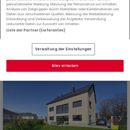
personalisierter Werbung. Messung der Performance von Inhalten.
Analyse von Zielgruppen durch Statistiken oder Kombinationen von
Daten aus verschiedenen Quellen. Messung der Werbeleistung.
Entwicklung und Verbesserung der Angebote. Verwendung
reduzierter Daten zur Auswahl von Inhalten.
930.000 €
Liste der Partner (Lieferanten)
Haus
5 Schlafzimmer
zum Kauf
in
Marnach
240
m²
5
3
4
Verwaltung der Einstellungen
Alles erlauben