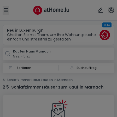
Ort
Abbrechen
ok
Open sidebar
BETA
Marnach
Neu in Luxemburg?
Chatten Sie mit Thom, um Ihre Wohnungssuche
einfach und stressfrei zu gestalten.
Kaufen Haus Marnach
5 sz. - 5 sz.
Suchauftrag
5-Schlafzimmer Haus kaufen in Marnach
2 5-Schlafzimmer Häuser zum Kauf in Marnach