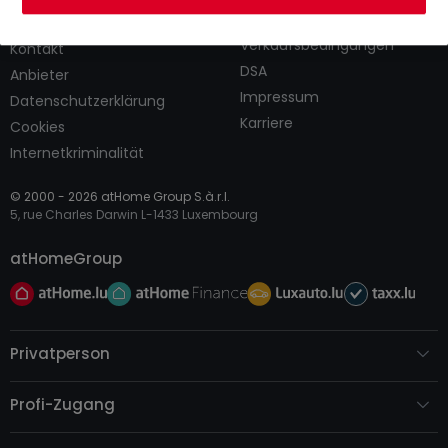
AGB
atHomeGroup
Verkaufsbedingungen
Kontakt
DSA
Anbieter
Impressum
Datenschutzerklärung
Karriere
Cookies
Internetkriminalität
© 2000 -
2026
atHome Group S.à.r.l.
5, rue Charles Darwin L-1433 Luxembourg
atHomeGroup
Privatperson
Profi-Zugang