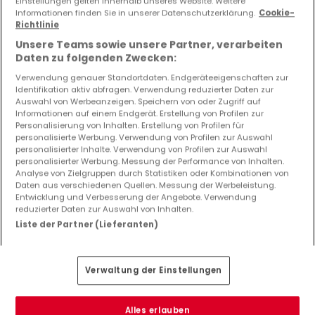
Einstellungen gelten innerhalb unseres Website. Weitere
6 Schlafzimmer
Informationen finden Sie in unserer Datenschutzerklärung.
Cookie-
Richtlinie
Unsere Teams sowie unsere Partner, verarbeiten
Daten zu folgenden Zwecken:
Verwendung genauer Standortdaten. Endgeräteeigenschaften zur
Bitte ändern Sie Ihre Suche und versuchen Sie
Identifikation aktiv abfragen. Verwendung reduzierter Daten zur
es erneut
Auswahl von Werbeanzeigen. Speichern von oder Zugriff auf
Informationen auf einem Endgerät. Erstellung von Profilen zur
Personalisierung von Inhalten. Erstellung von Profilen für
personalisierte Werbung. Verwendung von Profilen zur Auswahl
personalisierter Inhalte. Verwendung von Profilen zur Auswahl
personalisierter Werbung. Messung der Performance von Inhalten.
Top Suchaufträge
Analyse von Zielgruppen durch Statistiken oder Kombinationen von
Daten aus verschiedenen Quellen. Messung der Werbeleistung.
Immobilienanbieter in Waldesch (DE)
Entwicklung und Verbesserung der Angebote. Verwendung
Immobilienbewertung
reduzierter Daten zur Auswahl von Inhalten.
Liste der Partner (Lieferanten)
Verwaltung der Einstellungen
Alles erlauben