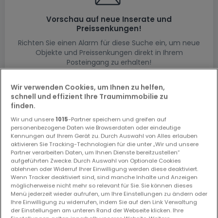
Vorschau auf neue Inserate und
Preissenkungen!
Richten Sie einen Alarm für diese Suche ein, um neue
Objekte und Preissenkungen direkt in Ihrem
Posteingang zu erhalten!
Suchauftrag
Wir verwenden Cookies, um Ihnen zu helfen,
schnell und effizient Ihre Traumimmobilie zu
finden.
Wir und unsere
1015
-Partner speichern und greifen auf
personenbezogene Daten wie Browserdaten oder eindeutige
Häuser in Waldesch (DE) - Suche mit einer
Kennungen auf Ihrem Gerät zu. Durch Auswahl von Alles erlauben
Zimmerangabe
aktivieren Sie Tracking-Technologien für die unter „Wir und unsere
Partner verarbeiten Daten, um Ihnen Dienste bereitzustellen“
1 Schlafzimmer
aufgeführten Zwecke. Durch Auswahl von Optionale Cookies
ablehnen oder Widerruf Ihrer Einwilligung werden diese deaktiviert.
2 Schlafzimmer
Wenn Tracker deaktiviert sind, sind manche Inhalte und Anzeigen
3 Schlafzimmer
möglicherweise nicht mehr so relevant für Sie. Sie können dieses
Menü jederzeit wieder aufrufen, um Ihre Einstellungen zu ändern oder
4 Schlafzimmer
Ihre Einwilligung zu widerrufen, indem Sie auf den Link Verwaltung
der Einstellungen am unteren Rand der Webseite klicken. Ihre
5 Schlafzimmer