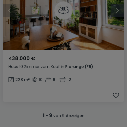
438.000 €
Haus
10 Zimmer
zum Kauf
in
Florange
(FR)
228
m²
10
6
2
1
9
-
von 9 Anzeigen