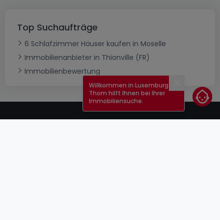
Top Suchaufträge
6 Schlafzimmer Häuser kaufen in Moselle
Immobilienanbieter in Thionville (FR)
Immobilienbewertung
Willkommen in Luxemburg!
Schließen
Thom hilft Ihnen bei Ihrer
Immobiliensuche.
AGB
atHomeGroup
Verkaufsbedingungen
Kontakt
DSA
Anbieter
Impressum
Datenschutzerklärung
Karriere
Cookies