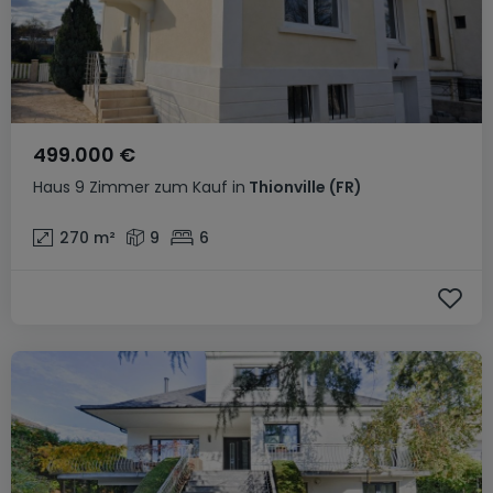
499.000 €
Haus
9 Zimmer
zum Kauf
in
Thionville
(FR)
270
m²
9
6