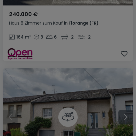
240.000 €
Haus
8 Zimmer
zum Kauf
in
Florange
(FR)
164
m²
8
6
2
2