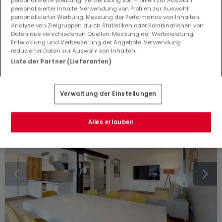
personalisierter Inhalte. Verwendung von Profilen zur Auswahl
699.000 €
personalisierter Werbung. Messung der Performance von Inhalten.
Analyse von Zielgruppen durch Statistiken oder Kombinationen von
Reihenhaus
8 Zimmer
zum Kauf
in
Thionville
(FR)
Daten aus verschiedenen Quellen. Messung der Werbeleistung.
Entwicklung und Verbesserung der Angebote. Verwendung
reduzierter Daten zur Auswahl von Inhalten.
270
m²
8
6
Liste der Partner (Lieferanten)
Verwaltung der Einstellungen
Alles erlauben