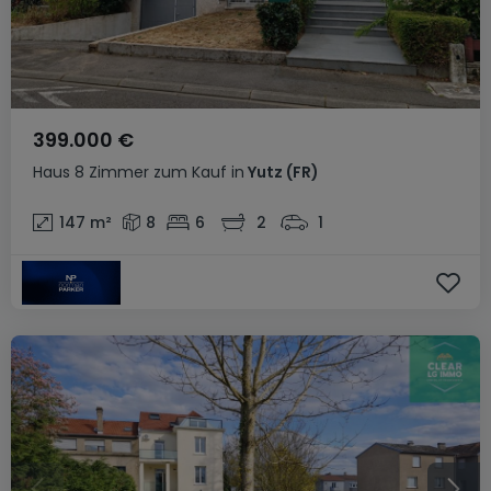
399.000 €
Haus
8 Zimmer
zum Kauf
in
Yutz
(FR)
147
m²
8
6
2
1