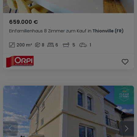
659.000 €
Einfamilienhaus
8 Zimmer
zum Kauf
in
Thionville
(FR)
200
m²
8
6
5
1