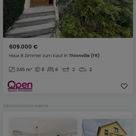
609.000 €
Haus
8 Zimmer
zum Kauf
in
Thionville
(FR)
245
m²
8
6
2
2
VORGESCHLAGENER ANBIETER