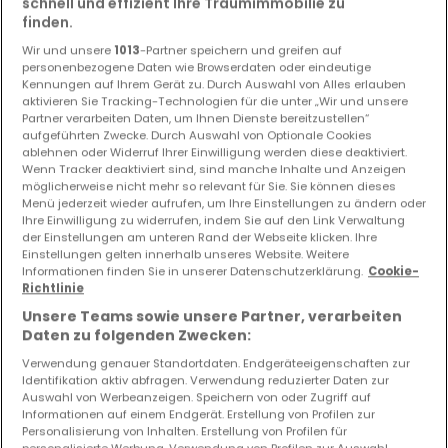
schnell und effizient Ihre Traumimmobilie zu
finden.
Haus
8 Zimmer
zum Kauf
in
Thionville
(FR)
Wir und unsere
1013
-Partner speichern und greifen auf
225
m²
8
6
1
4
personenbezogene Daten wie Browserdaten oder eindeutige
Kennungen auf Ihrem Gerät zu. Durch Auswahl von Alles erlauben
aktivieren Sie Tracking-Technologien für die unter „Wir und unsere
Partner verarbeiten Daten, um Ihnen Dienste bereitzustellen“
aufgeführten Zwecke. Durch Auswahl von Optionale Cookies
ablehnen oder Widerruf Ihrer Einwilligung werden diese deaktiviert.
Wenn Tracker deaktiviert sind, sind manche Inhalte und Anzeigen
möglicherweise nicht mehr so relevant für Sie. Sie können dieses
Menü jederzeit wieder aufrufen, um Ihre Einstellungen zu ändern oder
Ihre Einwilligung zu widerrufen, indem Sie auf den Link Verwaltung
der Einstellungen am unteren Rand der Webseite klicken. Ihre
Einstellungen gelten innerhalb unseres Website. Weitere
Informationen finden Sie in unserer Datenschutzerklärung.
Cookie-
Richtlinie
Unsere Teams sowie unsere Partner, verarbeiten
Daten zu folgenden Zwecken:
Verwendung genauer Standortdaten. Endgeräteeigenschaften zur
Identifikation aktiv abfragen. Verwendung reduzierter Daten zur
Auswahl von Werbeanzeigen. Speichern von oder Zugriff auf
Informationen auf einem Endgerät. Erstellung von Profilen zur
Personalisierung von Inhalten. Erstellung von Profilen für
personalisierte Werbung. Verwendung von Profilen zur Auswahl