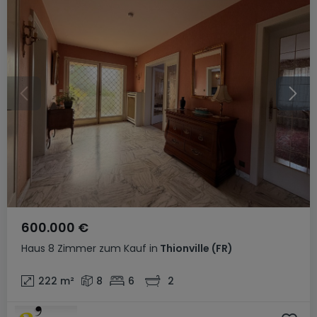
600.000 €
Haus
8 Zimmer
zum Kauf
in
Thionville
(FR)
222
m²
8
6
2