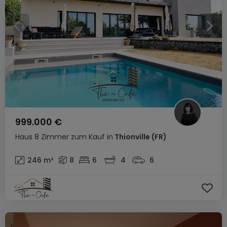
999.000 €
Haus
8 Zimmer
zum Kauf
in
Thionville
(FR)
246
m²
8
6
4
6