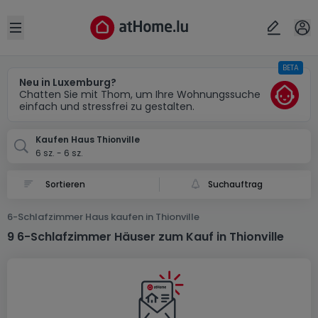
Ort
Abbrechen
ok
Open sidebar
BETA
Thionville (FR)
Neu in Luxemburg?
Chatten Sie mit Thom, um Ihre Wohnungssuche
einfach und stressfrei zu gestalten.
Kaufen Haus Thionville
6 sz. - 6 sz.
Suchauftrag
6-Schlafzimmer Haus kaufen in Thionville
9 6-Schlafzimmer Häuser zum Kauf in Thionville