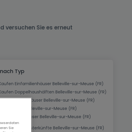
nd versuchen Sie es erneut
- nach Typ
Kaufen Einfamilienhäuser Belleville-sur-Meuse (FR)
Kaufen Doppelhaushälften Belleville-sur-Meuse (FR)
Kaufen Herrenhäuser Belleville-sur-Meuse (FR)
Kaufen Höfe Belleville-sur-Meuse (FR)
Kaufen Landhäuser Belleville-sur-Meuse (FR)
rowserdaten
Kaufen Ferienunterkünfte Belleville-sur-Meuse (FR)
eren Sie