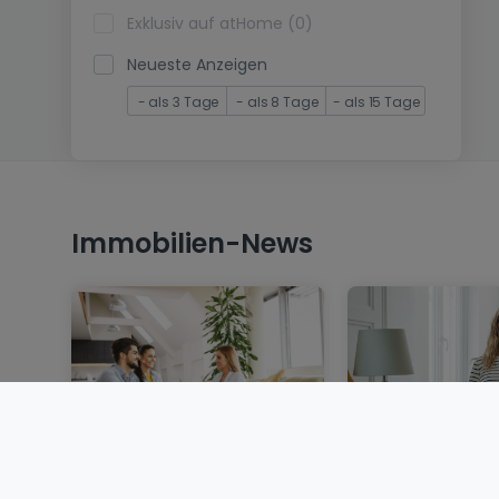
Exklusiv auf atHome (0)
Neueste Anzeigen
- als 3 Tage
- als 8 Tage
- als 15 Tage
Immobilien-News
Eine Immobilie in
Wohnung miete