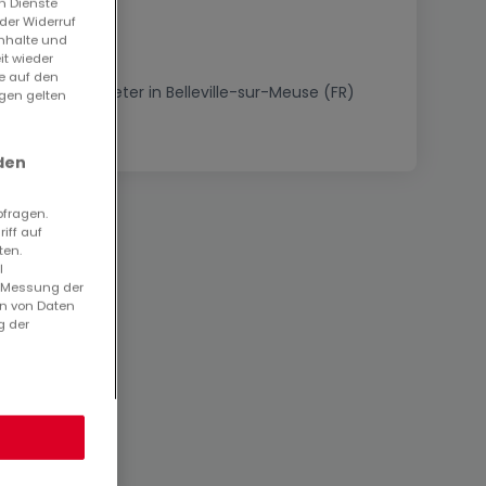
n Dienste
der Widerruf
Inhalte und
it wieder
ie auf den
Immobilienanbieter in Belleville-sur-Meuse (FR)
ngen gelten
den
bfragen.
iff auf
ten.
l
. Messung der
en von Daten
g der