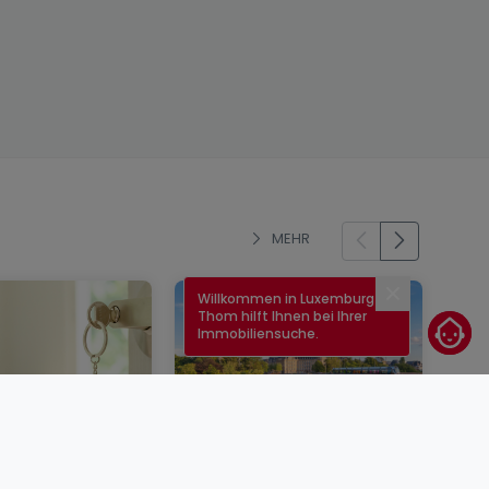
MEHR
Willkommen in Luxemburg!
Schließen
Thom hilft Ihnen bei Ihrer
Immobiliensuche.
enkauf in
Immobilienzinsen in