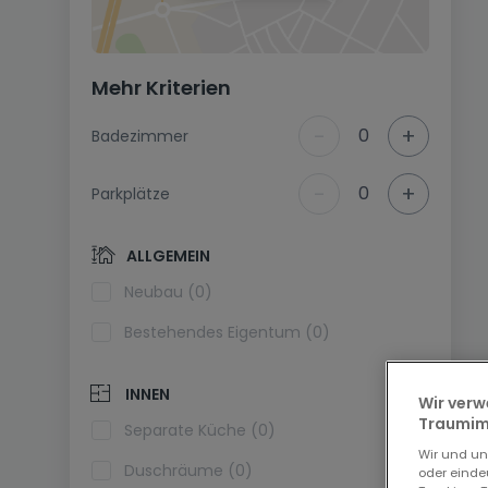
Mehr Kriterien
-
+
0
Badezimmer
-
+
0
Parkplätze
ALLGEMEIN
Neubau (0)
Bestehendes Eigentum (0)
INNEN
Wir verw
Traumimm
Separate Küche (0)
Wir und u
Duschräume (0)
oder einde