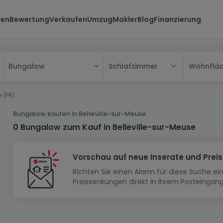
ten
Bewertung
Verkaufen
Umzug
Makler
Blog
Finanzierung
Schlafzimmer
Wohnflä
Bungalow
Alle
e (FR)
Haus
Bungalow kaufen in Belleville-sur-Meuse
Wohnung
Haus
0 Bungalow zum Kauf in Belleville-sur-Meuse
Neubauprojekt
Einfamilienhaus
Wohnung
Vorschau auf neue Inserate und Prei
Haus bauen
Reihenhaus
Schlafzimmer
Wohnanlage
Richten Sie einen Alarm für diese Suche e
Renditeobjekt
1-Zimmer-Apartment
Doppelhaushälfte
Musterhaus
Wohnsiedlung
Preissenkungen direkt in Ihrem Posteingang
Grundstück
Penthouse-Wohnung
Renditeobjekt
Villa
Grundstück + Haus
Garage - Parkplatz
Rohbau
Bauland
Herrenhaus
Maisonnette