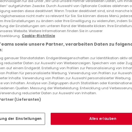
echnologien für die unter „Wir und unsere Partner verarbeiten Daten, um Ihne
ellen“ aufgeführten Zwecke. Durch Auswahl von Optionale Cookies ablehnen o
lligung werden diese deaktiviert. Wenn Tracker deaktiviert sind, sind manche 
Top Suchaufträge
öglicherweise nicht mehr so relevant für Sie. Sie können dieses Menü jederze
um Ihre Einstellungen zu ändern oder Ihre Einwilligung zu widerrufen, indem S
Bungalows kaufen in Meuse
ltung der Einstellungen am unteren Rand der Webseite klicken. Ihre Einstellu
unseres Website. Weitere Informationen finden Sie in unserer
Immobilienbewertung
zerklärung.
Cookie-Richtlinie
Teams sowie unsere Partner, verarbeiten Daten zu folgen
:
 genauer Standortdaten. Endgeräteeigenschaften zur Identifikation aktiv a
 reduzierter Daten zur Auswahl von Werbeanzeigen. Speichern von oder Zugr
en auf einem Endgerät. Erstellung von Profilen zur Personalisierung von Inhal
 von Profilen für personalisierte Werbung. Verwendung von Profilen zur Auswah
ierter Inhalte. Verwendung von Profilen zur Auswahl personalisierter Werbung
e von Inhalten. Analyse von Zielgruppen durch Statistiken oder Kombination
iedenen Quellen. Messung der Werbeleistung. Entwicklung und Verbesserun
Verwendung reduzierter Daten zur Auswahl von Inhalten.
 Partner (Lieferanten)
ung der Einstellungen
Alles erlauben