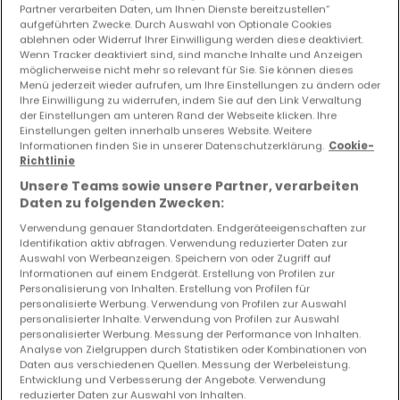
Partner verarbeiten Daten, um Ihnen Dienste bereitzustellen“
aufgeführten Zwecke. Durch Auswahl von Optionale Cookies
Vorschau auf neue Inserate und
ablehnen oder Widerruf Ihrer Einwilligung werden diese deaktiviert.
Preissenkungen!
Wenn Tracker deaktiviert sind, sind manche Inhalte und Anzeigen
möglicherweise nicht mehr so relevant für Sie. Sie können dieses
Richten Sie einen Alarm für diese Suche ein, um neue
Menü jederzeit wieder aufrufen, um Ihre Einstellungen zu ändern oder
Objekte und Preissenkungen direkt in Ihrem
Ihre Einwilligung zu widerrufen, indem Sie auf den Link Verwaltung
Posteingang zu erhalten!
der Einstellungen am unteren Rand der Webseite klicken. Ihre
Einstellungen gelten innerhalb unseres Website. Weitere
Informationen finden Sie in unserer Datenschutzerklärung.
Cookie-
Suchauftrag
Richtlinie
Unsere Teams sowie unsere Partner, verarbeiten
Daten zu folgenden Zwecken:
Verwendung genauer Standortdaten. Endgeräteeigenschaften zur
Identifikation aktiv abfragen. Verwendung reduzierter Daten zur
Auswahl von Werbeanzeigen. Speichern von oder Zugriff auf
Bitte ändern Sie Ihre Suche und versuchen Sie
Informationen auf einem Endgerät. Erstellung von Profilen zur
es erneut
Personalisierung von Inhalten. Erstellung von Profilen für
personalisierte Werbung. Verwendung von Profilen zur Auswahl
personalisierter Inhalte. Verwendung von Profilen zur Auswahl
personalisierter Werbung. Messung der Performance von Inhalten.
Analyse von Zielgruppen durch Statistiken oder Kombinationen von
Daten aus verschiedenen Quellen. Messung der Werbeleistung.
Häuser kaufen in Steinfort - nach Typ
Entwicklung und Verbesserung der Angebote. Verwendung
reduzierter Daten zur Auswahl von Inhalten.