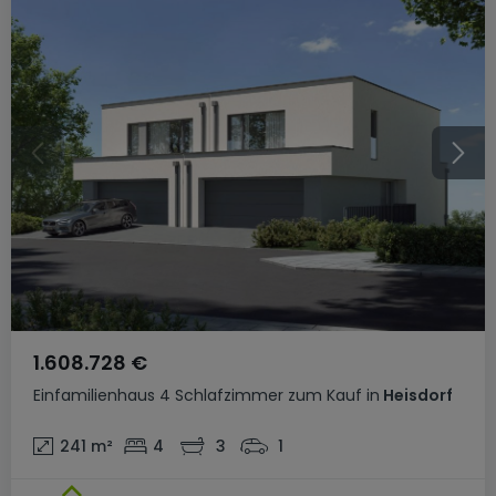
1.608.728 €
Einfamilienhaus
4 Schlafzimmer
zum Kauf
in
Heisdorf
241
m²
4
3
1