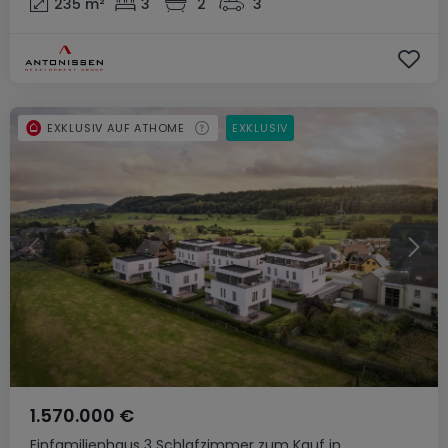
235
m²
3
2
3
EXKLUSIV AUF ATHOME
EXKLUSIV
1.570.000 €
Einfamilienhaus
3 Schlafzimmer
zum Kauf
in