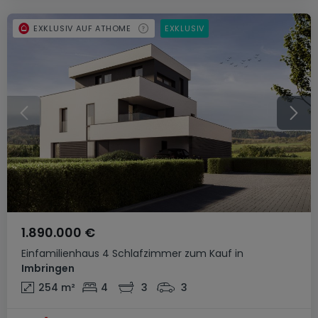
EXKLUSIV AUF ATHOME
EXKLUSIV
1.890.000 €
Einfamilienhaus
4 Schlafzimmer
zum Kauf
in
Imbringen
254
m²
4
3
3