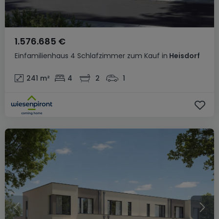
1.576.685 €
Einfamilienhaus
4 Schlafzimmer
zum Kauf
in
Heisdorf
241
m²
4
2
1