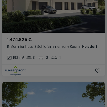
1.474.825 €
Einfamilienhaus
3 Schlafzimmer
zum Kauf
in
Heisdorf
192
m²
3
2
1