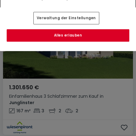
Verwaltung der Einstellungen
Alles erlauben
1.301.650 €
Einfamilienhaus
3 Schlafzimmer
zum Kauf
in
Junglinster
167
m²
3
2
2