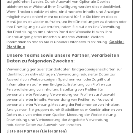
aufgeführten Zwecke. Durch Auswahl von Optionale Cookies
ablehnen oder Widerruf Ihrer Einwilligung werden diese deaktiviert.
Wenn Tracker deaktiviert sind, sind manche Inhalte und Anzeigen
möglicherweise nicht mehr so relevant für Sie. Sie können dieses
Menü jederzeit wieder aufrufen, um Ihre Einstellungen zu ändern oder
Ihre Einwilligung zu widerrufen, indem Sie auf den Link Verwaltung
der Einstellungen am unteren Rand der Webseite klicken. Ihre
Einstellungen gelten innerhalb unseres Website. Weitere
Informationen finden Sie in unserer Datenschutzerklärung.
Cookie-
Richtlinie
Unsere Teams sowie unsere Partner, verarbeiten
1.504.622 €
Daten zu folgenden Zwecken:
Verwendung genauer Standortdaten. Endgeräteeigenschaften zur
Einfamilienhaus
3 Schlafzimmer
zum Kauf
in
Heisdorf
Identifikation aktiv abfragen. Verwendung reduzierter Daten zur
Auswahl von Werbeanzeigen. Speichern von oder Zugriff auf
221
m²
3
2
1
Informationen auf einem Endgerät. Erstellung von Profilen zur
Personalisierung von Inhalten. Erstellung von Profilen für
personalisierte Werbung. Verwendung von Profilen zur Auswahl
personalisierter Inhalte. Verwendung von Profilen zur Auswahl
personalisierter Werbung. Messung der Performance von Inhalten.
Analyse von Zielgruppen durch Statistiken oder Kombinationen von
Daten aus verschiedenen Quellen. Messung der Werbeleistung.
Entwicklung und Verbesserung der Angebote. Verwendung
reduzierter Daten zur Auswahl von Inhalten.
Liste der Partner (Lieferanten)