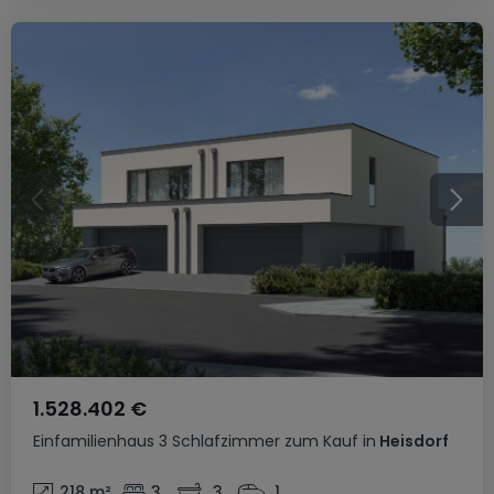
1.528.402 €
Einfamilienhaus
3 Schlafzimmer
zum Kauf
in
Heisdorf
218
m²
3
3
1