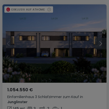
EXKLUSIV AUF ATHOME
1.054.550 €
Einfamilienhaus
3 Schlafzimmer
zum Kauf
in
Junglinster
145
m²
3
2
1