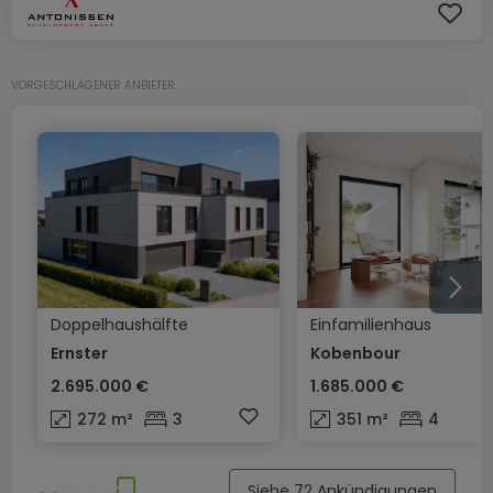
VORGESCHLAGENER ANBIETER
Doppelhaushälfte
Einfamilienhaus
Ernster
Kobenbour
2.695.000 €
1.685.000 €
272
m²
3
351
m²
4
Siehe 72 Ankündigungen