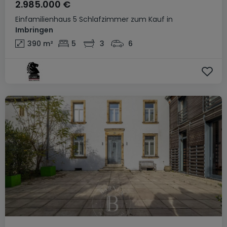
2.985.000 €
Einfamilienhaus
5 Schlafzimmer
zum Kauf
in
Imbringen
390
m²
5
3
6