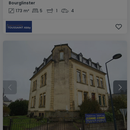
Bourglinster
173
m²
5
1
4