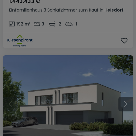
1.443.433 €
Einfamilienhaus
3 Schlafzimmer
zum Kauf
in
Heisdorf
192
m²
3
2
1