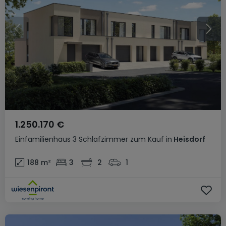
1.250.170 €
Einfamilienhaus
3 Schlafzimmer
zum Kauf
in
Heisdorf
188
m²
3
2
1