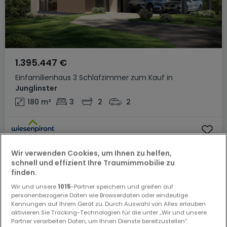
1.395.447 €
Einfamilienhaus
3 Schlafzimmer
zum Kauf
in
Junglinster
180
m²
3
2
2
Wir verwenden Cookies, um Ihnen zu helfen,
schnell und effizient Ihre Traumimmobilie zu
finden.
Wir und unsere
1015
-Partner speichern und greifen auf
personenbezogene Daten wie Browserdaten oder eindeutige
Kennungen auf Ihrem Gerät zu. Durch Auswahl von Alles erlauben
aktivieren Sie Tracking-Technologien für die unter „Wir und unsere
Partner verarbeiten Daten, um Ihnen Dienste bereitzustellen“