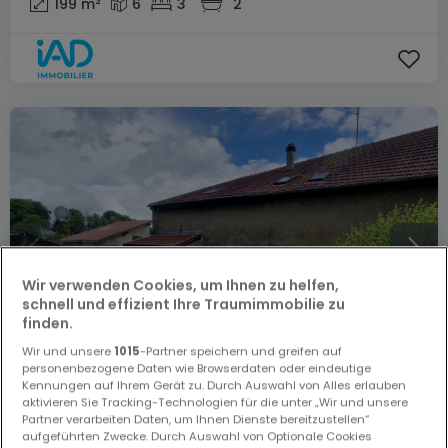
199
m²
6
3
2
Wir verwenden Cookies, um Ihnen zu helfen,
schnell und effizient Ihre Traumimmobilie zu
finden.
Wir und unsere
1015
-Partner speichern und greifen auf
personenbezogene Daten wie Browserdaten oder eindeutige
Kennungen auf Ihrem Gerät zu. Durch Auswahl von Alles erlauben
aktivieren Sie Tracking-Technologien für die unter „Wir und unsere
79.000 €
Partner verarbeiten Daten, um Ihnen Dienste bereitzustellen“
aufgeführten Zwecke. Durch Auswahl von Optionale Cookies
Haus
7 Zimmer
zum Kauf
in
Guebenhouse
(FR)