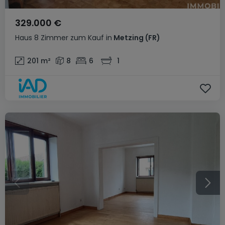
329.000 €
Haus
8 Zimmer
zum Kauf
in
Metzing
(FR)
201
m²
8
6
1