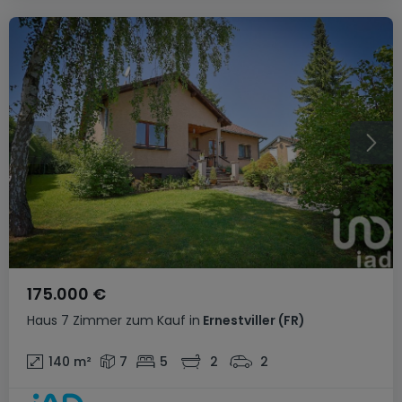
175.000 €
Haus
7 Zimmer
zum Kauf
in
Ernestviller
(FR)
140
m²
7
5
2
2