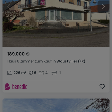
189.000 €
Haus
6 Zimmer
zum Kauf
in
Woustviller
(FR)
226
m²
6
4
1