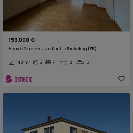
159.000 €
Haus
6 Zimmer
zum Kauf
in
Richeling
(FR)
140
m²
6
4
2
5