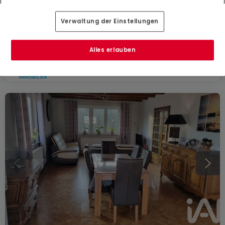
595.000 €
Haus
5 Zimmer
zum Kauf
in
Grundviller
(FR)
Verwaltung der Einstellungen
271
m²
5
5
2
4
Alles erlauben