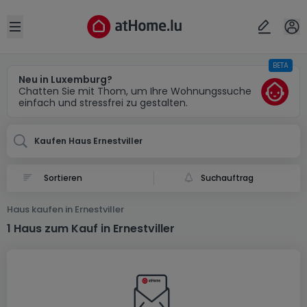
Ort
Abbrechen
ok
Open sidebar
BETA
Ernestviller (FR)
Neu in Luxemburg?
Chatten Sie mit Thom, um Ihre Wohnungssuche
einfach und stressfrei zu gestalten.
Kaufen Haus Ernestviller
Suchauftrag
Haus kaufen in Ernestviller
1 Haus zum Kauf in Ernestviller