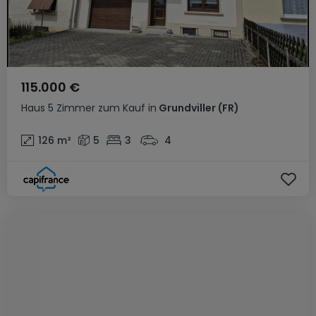
115.000 €
Haus
5 Zimmer
zum Kauf
in
Grundviller
(FR)
126
m²
5
3
4