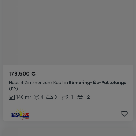
179.500 €
Haus
4 Zimmer
zum Kauf
in
Rémering-lès-Puttelange
(FR)
146
m²
4
3
1
2