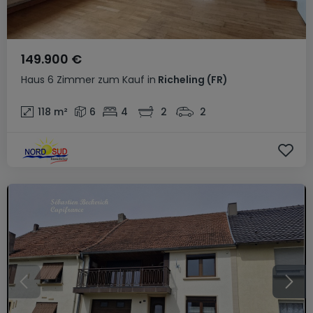
149.900 €
Haus
6 Zimmer
zum Kauf
in
Richeling
(FR)
118
m²
6
4
2
2