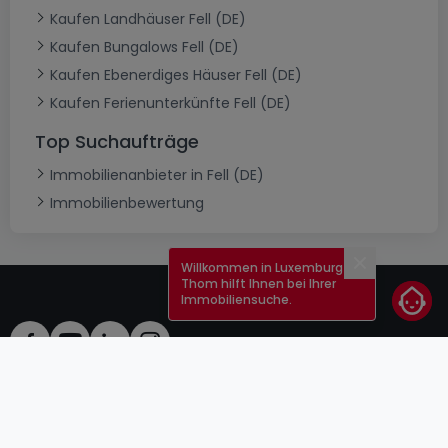
Kaufen Landhäuser Fell (DE)
Kaufen Bungalows Fell (DE)
Kaufen Ebenerdiges Häuser Fell (DE)
Kaufen Ferienunterkünfte Fell (DE)
Top Suchaufträge
Immobilienanbieter in Fell (DE)
Immobilienbewertung
Willkommen in Luxemburg!
Schließen
Thom hilft Ihnen bei Ihrer
Immobiliensuche.
AGB
atHomeGroup
Verkaufsbedingungen
Kontakt
DSA
Anbieter