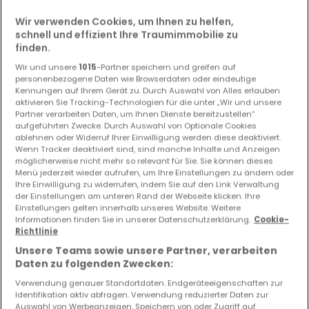
Wir verwenden Cookies, um Ihnen zu helfen,
schnell und effizient Ihre Traumimmobilie zu
finden.
Wir und unsere
1015
-Partner speichern und greifen auf
personenbezogene Daten wie Browserdaten oder eindeutige
Kennungen auf Ihrem Gerät zu. Durch Auswahl von Alles erlauben
aktivieren Sie Tracking-Technologien für die unter „Wir und unsere
Partner verarbeiten Daten, um Ihnen Dienste bereitzustellen“
aufgeführten Zwecke. Durch Auswahl von Optionale Cookies
ablehnen oder Widerruf Ihrer Einwilligung werden diese deaktiviert.
136.190 €
Wenn Tracker deaktiviert sind, sind manche Inhalte und Anzeigen
Haus
1 Zimmer
zum Kauf
in
Mertesdorf
(DE)
möglicherweise nicht mehr so relevant für Sie. Sie können dieses
Menü jederzeit wieder aufrufen, um Ihre Einstellungen zu ändern oder
Ihre Einwilligung zu widerrufen, indem Sie auf den Link Verwaltung
140
m²
1
der Einstellungen am unteren Rand der Webseite klicken. Ihre
Einstellungen gelten innerhalb unseres Website. Weitere
Informationen finden Sie in unserer Datenschutzerklärung.
Cookie-
Richtlinie
Unsere Teams sowie unsere Partner, verarbeiten
Daten zu folgenden Zwecken:
Verwendung genauer Standortdaten. Endgeräteeigenschaften zur
Identifikation aktiv abfragen. Verwendung reduzierter Daten zur
Auswahl von Werbeanzeigen. Speichern von oder Zugriff auf