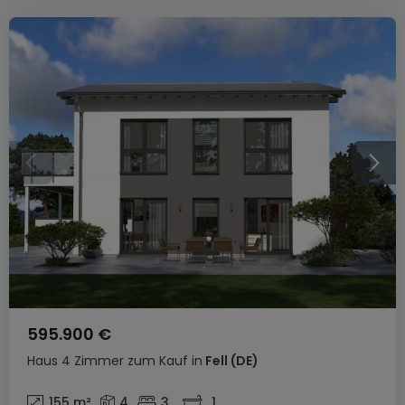
595.900 €
Haus
4 Zimmer
zum Kauf
in
Fell
(DE)
155
m²
4
3
1