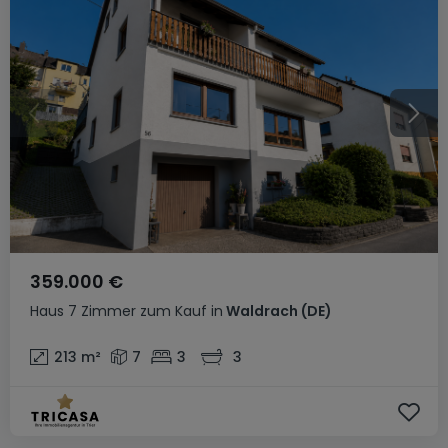
359.000 €
Haus
7 Zimmer
zum Kauf
in
Waldrach
(DE)
213
m²
7
3
3