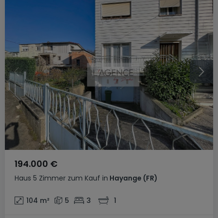
194.000 €
Haus
5 Zimmer
zum Kauf
in
Hayange
(FR)
104
m²
5
3
1