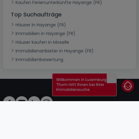
Kaufen Ferienunterkünfte Hayange (FR)
Top Suchaufträge
Häuser in Hayange (FR)
Immobilien in Hayange (FR)
Häuser kaufen in Moselle
Immobilienanbieter in Hayange (FR)
Immobilienbewertung
Willkommen in Luxemburg!
Schließen
Thom hilft Ihnen bei Ihrer
Immobiliensuche.
AGB
atHomeGroup
Verkaufsbedingungen
Kontakt
DSA
Anbieter
Impressum
Datenschutzerklärung