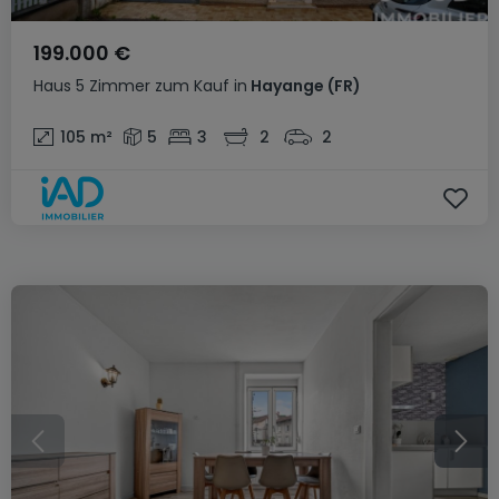
199.000 €
Haus
5 Zimmer
zum Kauf
in
Hayange
(FR)
105
m²
5
3
2
2