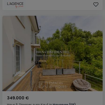
349.000 €
Haus
5 Zimmer
zum Kauf
in
Hayange
(FR)