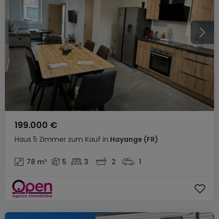
199.000 €
Haus
5 Zimmer
zum Kauf
in
Hayange
(FR)
78
m²
5
3
2
1