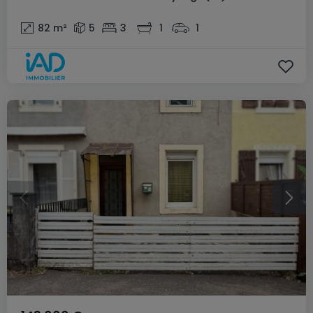
82
m²
5
3
1
1