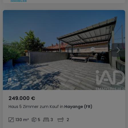
249.000 €
Haus
5 Zimmer
zum Kauf
in
Hayange
(FR)
130
m²
5
3
2