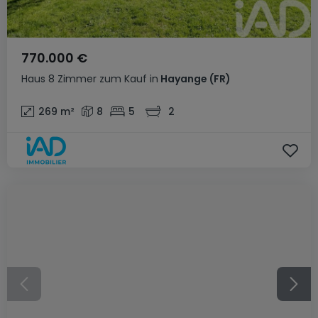
770.000 €
Haus
8 Zimmer
zum Kauf
in
Hayange
(FR)
269
m²
8
5
2