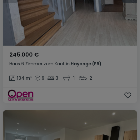
245.000 €
Haus
6 Zimmer
zum Kauf
in
Hayange
(FR)
104
m²
6
3
1
2