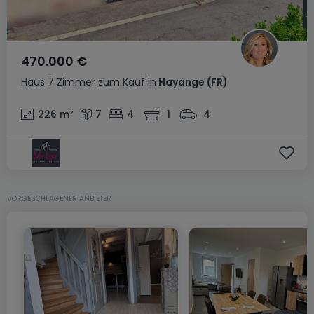
470.000 €
Haus
7 Zimmer
zum Kauf
in
Hayange
(FR)
226
m²
7
4
1
4
VORGESCHLAGENER ANBIETER