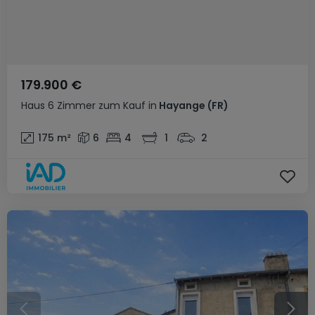
179.900 €
Haus
6 Zimmer
zum Kauf
in
Hayange
(FR)
175
m²
6
4
1
2