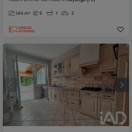
144
m²
5
1
2