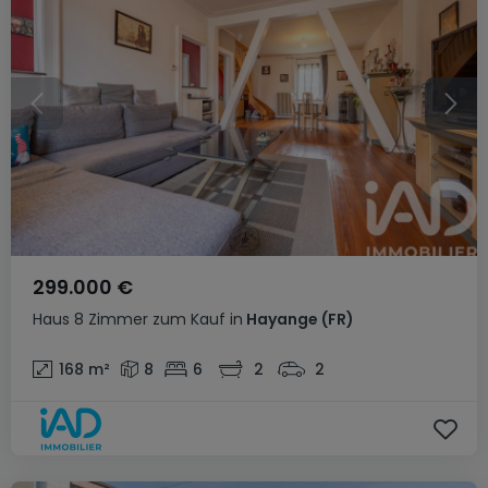
299.000 €
Haus
8 Zimmer
zum Kauf
in
Hayange
(FR)
168
m²
8
6
2
2