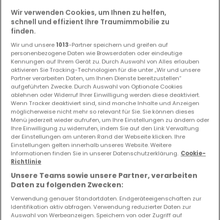
Wir verwenden Cookies, um Ihnen zu helfen,
schnell und effizient Ihre Traumimmobilie zu
finden.
Wir und unsere
1013
-Partner speichern und greifen auf
personenbezogene Daten wie Browserdaten oder eindeutige
Kennungen auf Ihrem Gerät zu. Durch Auswahl von Alles erlauben
aktivieren Sie Tracking-Technologien für die unter „Wir und unsere
239.000 €
Partner verarbeiten Daten, um Ihnen Dienste bereitzustellen“
aufgeführten Zwecke. Durch Auswahl von Optionale Cookies
Haus
6 Zimmer
zum Kauf
in
Hayange
(FR)
ablehnen oder Widerruf Ihrer Einwilligung werden diese deaktiviert.
Wenn Tracker deaktiviert sind, sind manche Inhalte und Anzeigen
möglicherweise nicht mehr so relevant für Sie. Sie können dieses
149
m²
6
4
1
2
Menü jederzeit wieder aufrufen, um Ihre Einstellungen zu ändern oder
Ihre Einwilligung zu widerrufen, indem Sie auf den Link Verwaltung
der Einstellungen am unteren Rand der Webseite klicken. Ihre
Einstellungen gelten innerhalb unseres Website. Weitere
Informationen finden Sie in unserer Datenschutzerklärung.
Cookie-
Richtlinie
Unsere Teams sowie unsere Partner, verarbeiten
Daten zu folgenden Zwecken:
Verwendung genauer Standortdaten. Endgeräteeigenschaften zur
Identifikation aktiv abfragen. Verwendung reduzierter Daten zur
Auswahl von Werbeanzeigen. Speichern von oder Zugriff auf