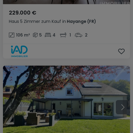
229.000 €
Haus
5 Zimmer
zum Kauf
in
Hayange
(FR)
106
m²
5
4
1
2