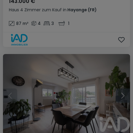
143.000 €
Haus
4 Zimmer
zum Kauf
in
Hayange
(FR)
87
m²
4
3
1