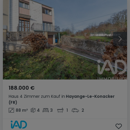
188.000 €
Haus
4 Zimmer
zum Kauf
in
Hayange-Le-Konacker
(FR)
88
m²
4
3
1
2