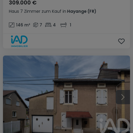
309.000 €
Haus
7 Zimmer
zum Kauf
in
Hayange
(FR)
146
m²
7
4
1