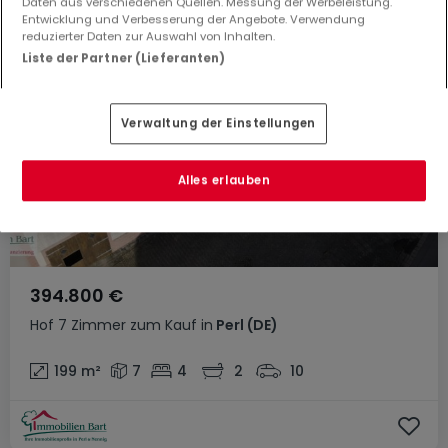
Daten aus verschiedenen Quellen. Messung der Werbeleistung.
Entwicklung und Verbesserung der Angebote. Verwendung
reduzierter Daten zur Auswahl von Inhalten.
Liste der Partner (Lieferanten)
Verwaltung der Einstellungen
Alles erlauben
394.800 €
Hof
7 Zimmer
zum Kauf
in
Perl
(DE)
199
m²
7
4
2
10