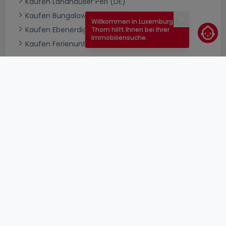
Kaufen Landhäuser Perl (DE)
Kaufen Bungalows Perl (DE)
Willkommen in Luxemburg!
Schließen
Kaufen Ebenerdiges Häuser Perl (DE)
Thom hilft Ihnen bei Ihrer
Immobiliensuche.
Kaufen Ferienunterkünfte Perl (DE)
Top Suchaufträge
Immobilienanbieter in Perl (DE)
Immobilienbewertung
AGB
atHomeGroup
Verkaufsbedingungen
Kontakt
DSA
Anbieter
Impressum
Datenschutzerklärung