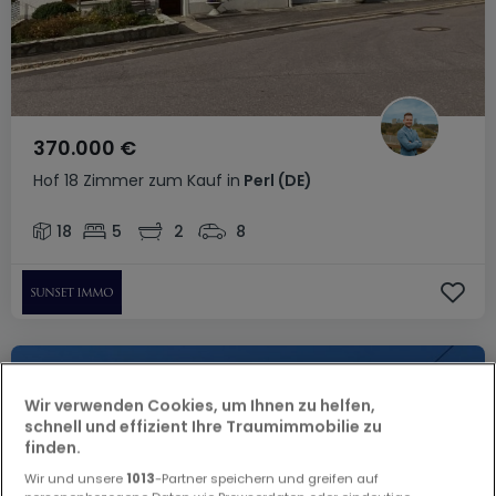
370.000 €
Hof
18 Zimmer
zum Kauf
in
Perl
(DE)
18
5
2
8
Wir verwenden Cookies, um Ihnen zu helfen,
schnell und effizient Ihre Traumimmobilie zu
finden.
Wir und unsere
1013
-Partner speichern und greifen auf