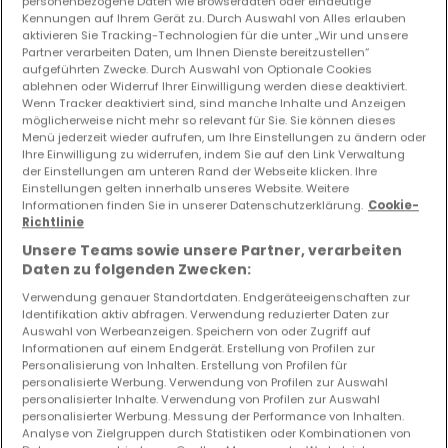
personenbezogene Daten wie Browserdaten oder eindeutige
Kennungen auf Ihrem Gerät zu. Durch Auswahl von Alles erlauben
aktivieren Sie Tracking-Technologien für die unter „Wir und unsere
Partner verarbeiten Daten, um Ihnen Dienste bereitzustellen“
aufgeführten Zwecke. Durch Auswahl von Optionale Cookies
ablehnen oder Widerruf Ihrer Einwilligung werden diese deaktiviert.
Wenn Tracker deaktiviert sind, sind manche Inhalte und Anzeigen
möglicherweise nicht mehr so relevant für Sie. Sie können dieses
Menü jederzeit wieder aufrufen, um Ihre Einstellungen zu ändern oder
Ihre Einwilligung zu widerrufen, indem Sie auf den Link Verwaltung
der Einstellungen am unteren Rand der Webseite klicken. Ihre
Einstellungen gelten innerhalb unseres Website. Weitere
Informationen finden Sie in unserer Datenschutzerklärung.
Cookie-
394.800 €
Richtlinie
Hof
7 Zimmer
zum Kauf
in
Perl
(DE)
Unsere Teams sowie unsere Partner, verarbeiten
Daten zu folgenden Zwecken:
199
m²
7
4
2
10
Verwendung genauer Standortdaten. Endgeräteeigenschaften zur
Identifikation aktiv abfragen. Verwendung reduzierter Daten zur
Auswahl von Werbeanzeigen. Speichern von oder Zugriff auf
Informationen auf einem Endgerät. Erstellung von Profilen zur
Personalisierung von Inhalten. Erstellung von Profilen für
personalisierte Werbung. Verwendung von Profilen zur Auswahl
personalisierter Inhalte. Verwendung von Profilen zur Auswahl
personalisierter Werbung. Messung der Performance von Inhalten.
Analyse von Zielgruppen durch Statistiken oder Kombinationen von