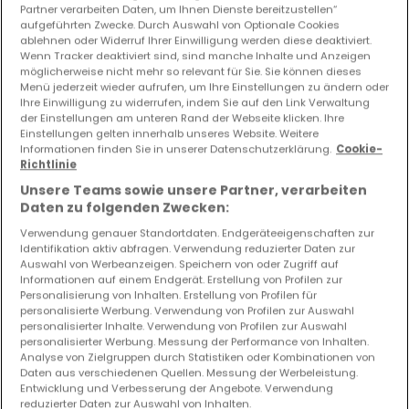
Partner verarbeiten Daten, um Ihnen Dienste bereitzustellen“
aufgeführten Zwecke. Durch Auswahl von Optionale Cookies
Vorschau auf neue Inserate und
ablehnen oder Widerruf Ihrer Einwilligung werden diese deaktiviert.
Preissenkungen!
Wenn Tracker deaktiviert sind, sind manche Inhalte und Anzeigen
möglicherweise nicht mehr so relevant für Sie. Sie können dieses
Richten Sie einen Alarm für diese Suche ein, um neue
Menü jederzeit wieder aufrufen, um Ihre Einstellungen zu ändern oder
Objekte und Preissenkungen direkt in Ihrem
Ihre Einwilligung zu widerrufen, indem Sie auf den Link Verwaltung
Posteingang zu erhalten!
der Einstellungen am unteren Rand der Webseite klicken. Ihre
Einstellungen gelten innerhalb unseres Website. Weitere
Informationen finden Sie in unserer Datenschutzerklärung.
Cookie-
Suchauftrag
Richtlinie
Unsere Teams sowie unsere Partner, verarbeiten
Daten zu folgenden Zwecken:
Verwendung genauer Standortdaten. Endgeräteeigenschaften zur
Identifikation aktiv abfragen. Verwendung reduzierter Daten zur
Auswahl von Werbeanzeigen. Speichern von oder Zugriff auf
Bitte ändern Sie Ihre Suche und versuchen Sie
Informationen auf einem Endgerät. Erstellung von Profilen zur
es erneut
Personalisierung von Inhalten. Erstellung von Profilen für
personalisierte Werbung. Verwendung von Profilen zur Auswahl
personalisierter Inhalte. Verwendung von Profilen zur Auswahl
personalisierter Werbung. Messung der Performance von Inhalten.
Analyse von Zielgruppen durch Statistiken oder Kombinationen von
Daten aus verschiedenen Quellen. Messung der Werbeleistung.
Häuser kaufen in Breidweiler - nach Typ
Entwicklung und Verbesserung der Angebote. Verwendung
reduzierter Daten zur Auswahl von Inhalten.