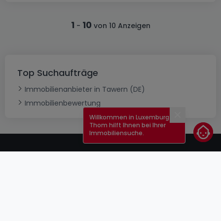
1
10
-
von 10 Anzeigen
Top Suchaufträge
Immobilienanbieter in Tawern (DE)
Immobilienbewertung
Willkommen in Luxemburg!
Schließen
Thom hilft Ihnen bei Ihrer
Immobiliensuche.
AGB
atHomeGroup
Verkaufsbedingungen
Kontakt
DSA
Anbieter