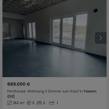
689.000 €
Penthouse-Wohnung
3 Zimmer
zum Kauf
in
Tawern
(DE)
162
m²
3
2
1