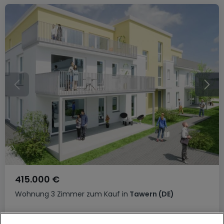
415.000 €
Wohnung
3 Zimmer
zum Kauf
in
Tawern
(DE)
114
m²
3
2
1