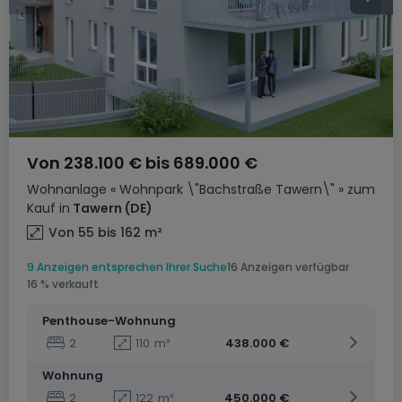
Von
238.100 €
bis
689.000 €
Wohnanlage
« Wohnpark \"Bachstraße Tawern\" »
zum
Kauf
in
Tawern
(DE)
Von 55 bis 162
m²
9 Anzeigen entsprechen Ihrer Suche
16 Anzeigen verfügbar
16 % verkauft
Penthouse-Wohnung
2
110
m²
438.000 €
Wohnung
2
122
m²
450.000 €