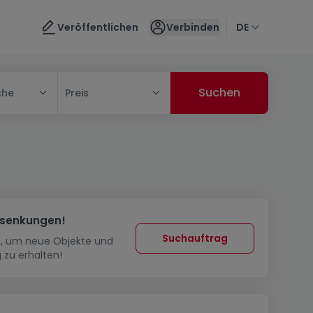
Veröffentlichen
Verbinden
DE
che
Preis
ssenkungen!
Suchauftrag
in, um neue Objekte und
 zu erhalten!