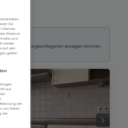
rowserdaten
eren Sie
n Dienste
der Widerruf
Inhalte und
it wieder
ressieren? Diese vorgeschlagenen Anzeigen könnten
ie auf den
ngen gelten
den
bfragen.
iff auf
ten.
l
. Messung der
en von Daten
g der