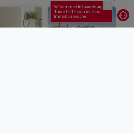
Willkommen in Luxemburg!
Schließen
Thom hilft Ihnen bei Ihrer
Immobiliensuche.
enkauf in
Immobilienzinsen in
g: Schritte,
Luxemburg im Jahr
nd Tipps
2026: Wie hoch sind die
aktuellen Zinssätze?
BLOG