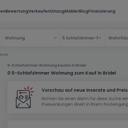
ten
Bewertung
Verkaufen
Umzug
Makler
Blog
Finanzierung
5 Schlafzimmer
-
5 Schlafzimmer
Wohnflä
Wohnung
Alle
Bridel
Haus
5-Schlafzimmer Wohnung kaufen in Bridel
Wohnung
Haus
0 5-Schlafzimmer Wohnung zum Kauf in Bridel
Neubauprojekt
Einfamilienhaus
Wohnung
Vorschau auf neue Inserate und Prei
Haus bauen
Reihenhaus
Schlafzimmer
Wohnanlage
Richten Sie einen Alarm für diese Suche e
Renditeobjekt
1-Zimmer-Apartment
Doppelhaushälfte
Musterhaus
Wohnsiedlung
Preissenkungen direkt in Ihrem Posteingang
Grundstück
Penthouse-Wohnung
Renditeobjekt
Villa
Grundstück + Haus
Garage - Parkplatz
Rohbau
Bauland
Herrenhaus
Maisonnette