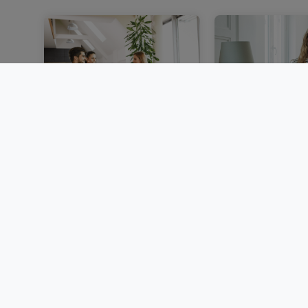
Eine Immobilie in
Wohnung miete
Luxemburg verkaufen:
Luxemburg: Unt
Schritte, Unterlagen und
Mietgarantie 
Tipps
Formalitäten
BLOG
BLOG