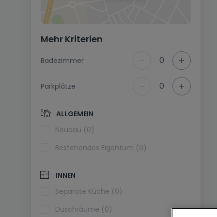
Mehr Kriterien
-
+
0
Badezimmer
-
+
0
Parkplätze
ALLGEMEIN
Neubau (0)
Bestehendes Eigentum (0)
INNEN
Separate Küche (0)
Duschräume (0)