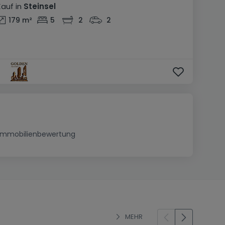
Kauf
in
Steinsel
179
m²
5
2
2
Immobilienbewertung
MEHR