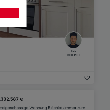
Alex
ROBERTO
1.302.587 €
Dreigeschossige Wohnung
5 Schlafzimmer
zum