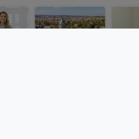
n in
Ein stabilerer
Immobili
erlagen,
Immobilienmarkt in
Luxembur
und
Luxemburg im zweiten
Kosten u
Quartal 2026
BLOG
BLOG