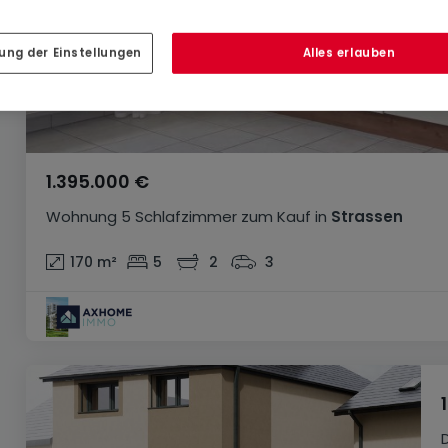
ung der Einstellungen
Alles erlauben
1.395.000 €
Wohnung
5 Schlafzimmer
zum Kauf
in
Strassen
170
m²
5
2
3