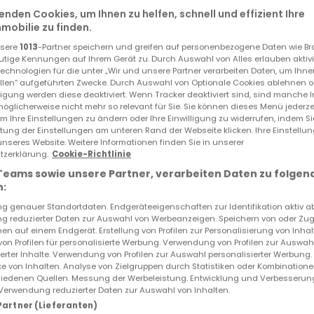
enden Cookies, um Ihnen zu helfen, schnell und effizient Ihre
obilie zu finden.
nsere
1013
-Partner speichern und greifen auf personenbezogene Daten wie B
utige Kennungen auf Ihrem Gerät zu. Durch Auswahl von Alles erlauben aktivi
echnologien für die unter „Wir und unsere Partner verarbeiten Daten, um Ihne
ellen“ aufgeführten Zwecke. Durch Auswahl von Optionale Cookies ablehnen o
Ähnliche Immobilien in der Nähe
lligung werden diese deaktiviert. Wenn Tracker deaktiviert sind, sind manche 
öglicherweise nicht mehr so relevant für Sie. Sie können dieses Menü jederze
Sie haben keine Immobilien gefunden, die Sie inte
um Ihre Einstellungen zu ändern oder Ihre Einwilligung zu widerrufen, indem S
Sie interessieren.
ltung der Einstellungen am unteren Rand der Webseite klicken. Ihre Einstellu
unseres Website. Weitere Informationen finden Sie in unserer
zerklärung.
Cookie-Richtlinie
Teams sowie unsere Partner, verarbeiten Daten zu folgen
NEU
:
 genauer Standortdaten. Endgeräteeigenschaften zur Identifikation aktiv a
 reduzierter Daten zur Auswahl von Werbeanzeigen. Speichern von oder Zugr
en auf einem Endgerät. Erstellung von Profilen zur Personalisierung von Inhal
 von Profilen für personalisierte Werbung. Verwendung von Profilen zur Auswah
ierter Inhalte. Verwendung von Profilen zur Auswahl personalisierter Werbung
e von Inhalten. Analyse von Zielgruppen durch Statistiken oder Kombination
iedenen Quellen. Messung der Werbeleistung. Entwicklung und Verbesserun
Verwendung reduzierter Daten zur Auswahl von Inhalten.
 Partner (Lieferanten)