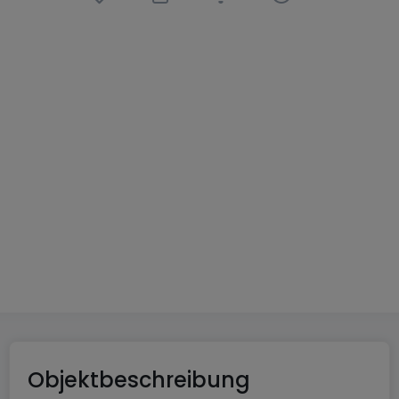
Wohnung
3 Zimmer
in
Fraize
(FR)
79.000 €
60
m²
3
2
1
1
Objektbeschreibung