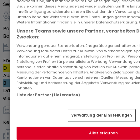
deaktiviert sind, sind manche Inhalte und Anzeigen möglicherweise 
Separate Toiletten
1
Sie. Sie können dieses Menü jederzeit wieder aufrufen, um Ihre Eins
Ihre Einwilligung zu widerrufen, indem Sie auf den Link Verwaltung 
unteren Rand der Webseite klicken. Ihre Einstellungen gelten innerh
Außenbereich
Weitere Informationen finden Sie in unserer Datenschutzerklärung.
Parkplatz im Freien
1
Unsere Teams sowie unsere Partner, verarbeiten 
Balkon
1
m²
Zwecken:
Verwendung genauer Standortdaten. Endgeräteeigenschaften zur Ide
Verwendung reduzierter Daten zur Auswahl von Werbeanzeigen. Spei
Energie / Heizung
Informationen auf einem Endgerät. Erstellung von Profilen zur Person
Energieeffizienzklasse
208
Erstellung von Profilen für personalisierte Werbung. Verwendung von
personalisierter Inhalte. Verwendung von Profilen zur Auswahl perso
D
Messung der Performance von Inhalten. Analyse von Zielgruppen dur
Ausstoß von Treibhausgasen
6
Kombinationen von Daten aus verschiedenen Quellen. Messung der
B
Entwicklung und Verbesserung der Angebote. Verwendung reduziert
Inhalten.
Datum des Energiepasses
31-12-2018
Liste der Partner (Lieferanten)
elektrische Heizung
Ja
sonstiges
Verwaltung der Einstellungen
Keller
Ja
Alles erlauben
Eigentümergemeinschaft *