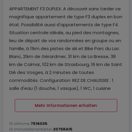
APPARTEMENT F3 DUPLEX. A découvrir sans tarder ce
magnifique appartement de type F3 duplex en bon
état. Possibilité aussi d'appartements de type F4.
Situation centrale idéale, au pied des montagnes,
lieu de départ de vos randonnées en groupe ou en
famille, à 11km des pistes de ski et Bike Parc du Lac
Blanc, 21km de Gérardmer, 31 km de La Bresse, 38
km de Colmar, 102 km de Strasbourg, 16 km de Saint
Dié des Vosges, à 2 minutes de toutes
commodités. Configuration: REZ DE CHAUSSEE : 1
salle d'eau (1 douche, 1 vasque), 1 WC, 1 cuisine
équipée, 1 salle à manger/salon.
ETAGE: chambre 1 avec petit balcon et penderie,
Mehr Informationen erhalten
chambre 2 avec penderie.
CAVE :
ID
atHome
7516035
Points forts : Appartement refait à neuf avec des
ID
Immobilienanbieter
2075RA15