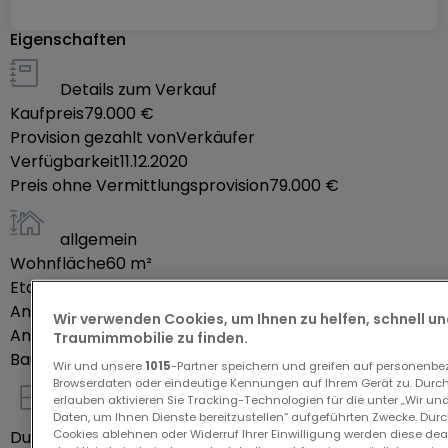
produits écologiques, toiture neuve, façade
Eigenschaften
repeinte, fenêtres bois/alu avec volets électrique
(aucun entretien à prévoir), interphone et gâche
Details zum Verkauf
électrique, aspiration centralisée. Proche de toutes
Kaufpreis
79.000 €
les commodités, des pistes de randonnées, de ski
Provision gezahlt von
Verkäufer
et de l'Alsace.
Verfügbarkeit
11.12.2020
Preis ohne Vermittlungsprovision
79.000 €
allgemein
Wohnfläche
60
m²
Etage des Objektes
0
Anzahl der Zimmer
3
Wir verwenden Cookies, um Ihnen zu helfen, schnell und
Anzahl Schlafzimmer
2
Traumimmobilie zu finden.
Baujahr laut Energieausweis
1955
Wir und unsere
1015
-Partner speichern und greifen auf personenb
Browserdaten oder eindeutige Kennungen auf Ihrem Gerät zu. Durch
erlauben aktivieren Sie Tracking-Technologien für die unter „Wir un
Innenausstattung
Daten, um Ihnen Dienste bereitzustellen“ aufgeführten Zwecke. Dur
Cookies ablehnen oder Widerruf Ihrer Einwilligung werden diese deak
Duschräume
1