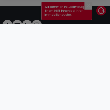
Willkommen in Luxemburg!
Schließen
Thom hilft Ihnen bei Ihrer
Immobiliensuche.
AGB
atHomeGroup
Verkaufsbedingungen
Kontakt
DSA
Anbieter
Impressum
Datenschutzerklärung
Karriere
Cookies
Internetkriminalität
© 2000 -
2026
atHome Group S.à.r.l.
5, rue Charles Darwin L-1433 Luxembourg
atHomeGroup