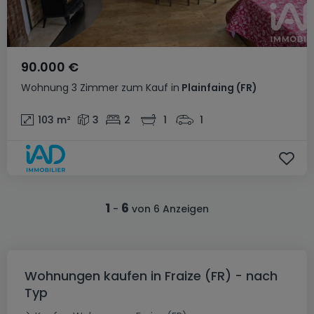
90.000 €
Wohnung
3 Zimmer
zum Kauf
in
Plainfaing
(FR)
103
m²
3
2
1
1
1
6
-
von 6 Anzeigen
Wohnungen kaufen in Fraize (FR) - nach
Typ