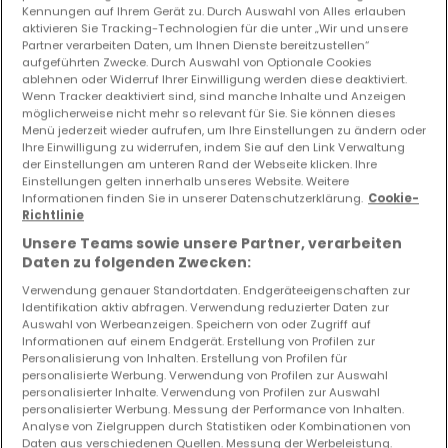
Kennungen auf Ihrem Gerät zu. Durch Auswahl von Alles erlauben
aktivieren Sie Tracking-Technologien für die unter „Wir und unsere
Partner verarbeiten Daten, um Ihnen Dienste bereitzustellen“
aufgeführten Zwecke. Durch Auswahl von Optionale Cookies
ablehnen oder Widerruf Ihrer Einwilligung werden diese deaktiviert.
Wenn Tracker deaktiviert sind, sind manche Inhalte und Anzeigen
möglicherweise nicht mehr so relevant für Sie. Sie können dieses
Menü jederzeit wieder aufrufen, um Ihre Einstellungen zu ändern oder
Ihre Einwilligung zu widerrufen, indem Sie auf den Link Verwaltung
der Einstellungen am unteren Rand der Webseite klicken. Ihre
Einstellungen gelten innerhalb unseres Website. Weitere
Informationen finden Sie in unserer Datenschutzerklärung.
Cookie-
Richtlinie
Unsere Teams sowie unsere Partner, verarbeiten
Daten zu folgenden Zwecken:
119.000 €
Verwendung genauer Standortdaten. Endgeräteeigenschaften zur
Wohnung
4 Zimmer
zum Kauf
in
Fraize
(FR)
Identifikation aktiv abfragen. Verwendung reduzierter Daten zur
Auswahl von Werbeanzeigen. Speichern von oder Zugriff auf
Informationen auf einem Endgerät. Erstellung von Profilen zur
85
m²
4
3
1
2
Personalisierung von Inhalten. Erstellung von Profilen für
personalisierte Werbung. Verwendung von Profilen zur Auswahl
personalisierter Inhalte. Verwendung von Profilen zur Auswahl
personalisierter Werbung. Messung der Performance von Inhalten.
Analyse von Zielgruppen durch Statistiken oder Kombinationen von
Daten aus verschiedenen Quellen. Messung der Werbeleistung.