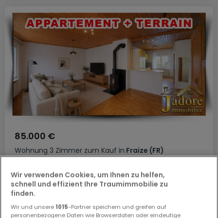
85.000 €
Wohnung
3 Zimmer
zum Kauf
in
Fraize
(FR)
60
m²
3
2
1
1
Wir verwenden Cookies, um Ihnen zu helfen,
schnell und effizient Ihre Traumimmobilie zu
finden.
Wir und unsere
1015
-Partner speichern und greifen auf
personenbezogene Daten wie Browserdaten oder eindeutige