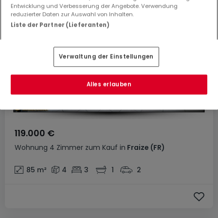
Entwicklung und Verbesserung der Angebote. Verwendung
reduzierter Daten zur Auswahl von Inhalten.
Liste der Partner (Lieferanten)
Verwaltung der Einstellungen
Alles erlauben
119.000 €
Wohnung
4 Zimmer
zum Kauf
in
Fraize
(FR)
85
m²
4
3
1
2