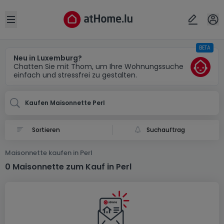
Ort
Abbrechen
ok
Open sidebar
BETA
Perl (DE)
Neu in Luxemburg?
Chatten Sie mit Thom, um Ihre Wohnungssuche
einfach und stressfrei zu gestalten.
Kaufen Maisonnette Perl
Suchauftrag
Maisonnette kaufen in Perl
0 Maisonnette zum Kauf in Perl