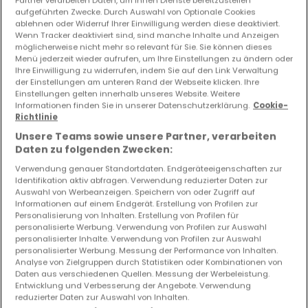
aufgeführten Zwecke. Durch Auswahl von Optionale Cookies
ablehnen oder Widerruf Ihrer Einwilligung werden diese deaktiviert.
Wenn Tracker deaktiviert sind, sind manche Inhalte und Anzeigen
Bitte ändern Sie Ihre Suche und versuchen Sie
möglicherweise nicht mehr so relevant für Sie. Sie können dieses
Menü jederzeit wieder aufrufen, um Ihre Einstellungen zu ändern oder
es erneut
Ihre Einwilligung zu widerrufen, indem Sie auf den Link Verwaltung
der Einstellungen am unteren Rand der Webseite klicken. Ihre
Einstellungen gelten innerhalb unseres Website. Weitere
Informationen finden Sie in unserer Datenschutzerklärung.
Cookie-
Richtlinie
Ähnliche Immobilien in der Nähe
Unsere Teams sowie unsere Partner, verarbeiten
Daten zu folgenden Zwecken:
Sie haben keine Immobilien gefunden, die Sie
Verwendung genauer Standortdaten. Endgeräteeigenschaften zur
interessieren? Diese vorgeschlagenen Anzeigen
Identifikation aktiv abfragen. Verwendung reduzierter Daten zur
könnten Sie interessieren.
Auswahl von Werbeanzeigen. Speichern von oder Zugriff auf
Informationen auf einem Endgerät. Erstellung von Profilen zur
Personalisierung von Inhalten. Erstellung von Profilen für
personalisierte Werbung. Verwendung von Profilen zur Auswahl
personalisierter Inhalte. Verwendung von Profilen zur Auswahl
EXKLUSIV
personalisierter Werbung. Messung der Performance von Inhalten.
Analyse von Zielgruppen durch Statistiken oder Kombinationen von
Daten aus verschiedenen Quellen. Messung der Werbeleistung.
Entwicklung und Verbesserung der Angebote. Verwendung
reduzierter Daten zur Auswahl von Inhalten.