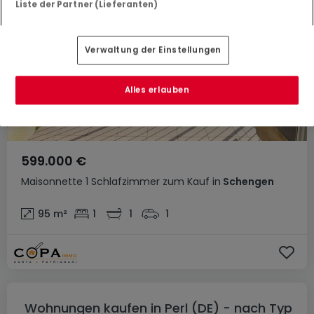
Liste der Partner (Lieferanten)
Verwaltung der Einstellungen
Alles erlauben
599.000 €
Maisonnette
1 Schlafzimmer
zum Kauf
in
Schengen
95
m²
1
1
1
Wohnungen kaufen in Perl (DE) - nach Typ