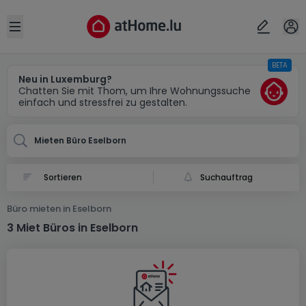
Ort
Abbrechen
ok
Open sidebar
BETA
Eselborn
Neu in Luxemburg?
Chatten Sie mit Thom, um Ihre Wohnungssuche
einfach und stressfrei zu gestalten.
Mieten Büro Eselborn
Suchauftrag
Büro mieten in Eselborn
3 Miet Büros in Eselborn