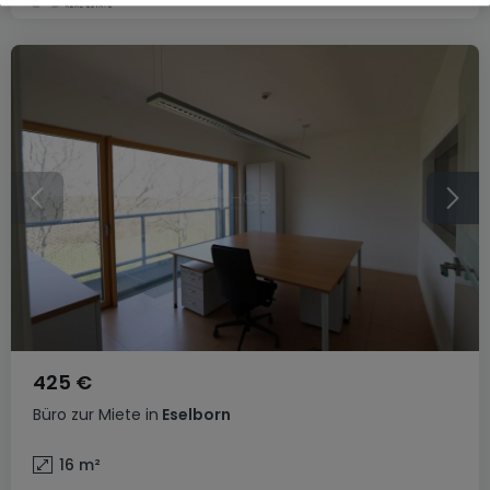
425 €
Büro
zur Miete
in
Eselborn
16
m²