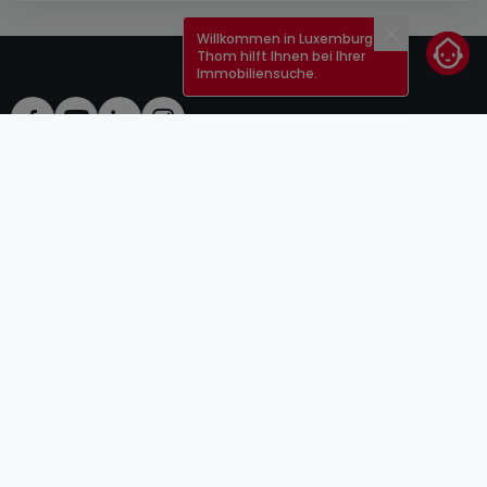
Willkommen in Luxemburg!
Schließen
Thom hilft Ihnen bei Ihrer
Immobiliensuche.
AGB
atHomeGroup
Verkaufsbedingungen
Kontakt
DSA
Anbieter
Impressum
Datenschutzerklärung
Karriere
Cookies
Internetkriminalität
© 2000 -
2026
atHome Group S.à.r.l.
5, rue Charles Darwin L-1433 Luxembourg
atHomeGroup