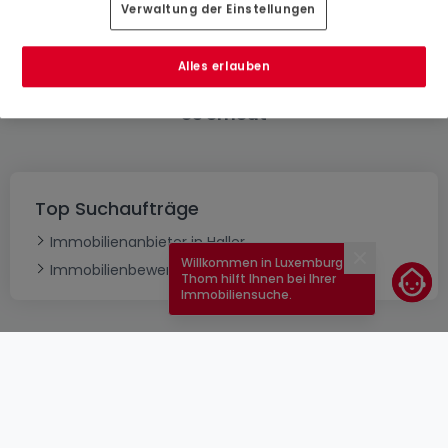
Verwaltung der Einstellungen
Alles erlauben
Bitte ändern Sie Ihre Suche und versuchen Sie
es erneut
Top Suchaufträge
Immobilienanbieter in Haller
Willkommen in Luxemburg!
Schließen
Immobilienbewertung
Thom hilft Ihnen bei Ihrer
Immobiliensuche.
AGB
atHomeGroup