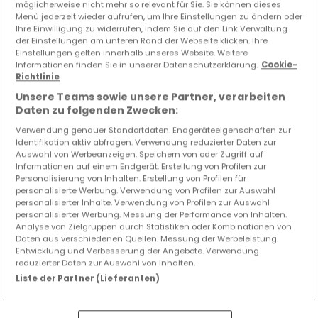
möglicherweise nicht mehr so relevant für Sie. Sie können dieses
Menü jederzeit wieder aufrufen, um Ihre Einstellungen zu ändern oder
Vorschau auf neue Inserate und
Ihre Einwilligung zu widerrufen, indem Sie auf den Link Verwaltung
Preissenkungen!
der Einstellungen am unteren Rand der Webseite klicken. Ihre
Einstellungen gelten innerhalb unseres Website. Weitere
Richten Sie einen Alarm für diese Suche ein, um neue
Informationen finden Sie in unserer Datenschutzerklärung.
Cookie-
Objekte und Preissenkungen direkt in Ihrem
Richtlinie
Posteingang zu erhalten!
Unsere Teams sowie unsere Partner, verarbeiten
Daten zu folgenden Zwecken:
Suchauftrag
Verwendung genauer Standortdaten. Endgeräteeigenschaften zur
Identifikation aktiv abfragen. Verwendung reduzierter Daten zur
Auswahl von Werbeanzeigen. Speichern von oder Zugriff auf
Informationen auf einem Endgerät. Erstellung von Profilen zur
Personalisierung von Inhalten. Erstellung von Profilen für
Häuser in Haller - Suche mit einer
personalisierte Werbung. Verwendung von Profilen zur Auswahl
personalisierter Inhalte. Verwendung von Profilen zur Auswahl
Zimmerangabe
personalisierter Werbung. Messung der Performance von Inhalten.
Analyse von Zielgruppen durch Statistiken oder Kombinationen von
1 Schlafzimmer
Daten aus verschiedenen Quellen. Messung der Werbeleistung.
3 Schlafzimmer
Entwicklung und Verbesserung der Angebote. Verwendung
reduzierter Daten zur Auswahl von Inhalten.
4 Schlafzimmer
Liste der Partner (Lieferanten)
5 Schlafzimmer
6 Schlafzimmer