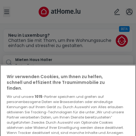
Ort
Abbrechen
ok
Open sidebar
BETA
Haller
Neu in Luxemburg?
Chatten Sie mit Thom, um Ihre Wohnungssuche
einfach und stressfrei zu gestalten.
Mieten Haus Haller
2 sz. - 2 sz.
Wir verwenden Cookies, um Ihnen zu helfen,
Suchauftrag
schnell und effizient Ihre Traumimmobilie zu
finden.
2-Schlafzimmer Haus mieten in Haller
Wir und unsere
1015
-Partner speichern und greifen auf
0 2-Schlafzimmer Haus Miet Haus in Haller
personenbezogene Daten wie Browserdaten oder eindeutige
Kennungen auf Ihrem Gerät zu. Durch Auswahl von Alles erlauben
aktivieren Sie Tracking-Technologien für die unter „Wir und unsere
Partner verarbeiten Daten, um Ihnen Dienste bereitzustellen“
aufgeführten Zwecke. Durch Auswahl von Optionale Cookies
ablehnen oder Widerruf Ihrer Einwilligung werden diese deaktiviert.
Wenn Tracker deaktiviert sind, sind manche Inhalte und Anzeigen