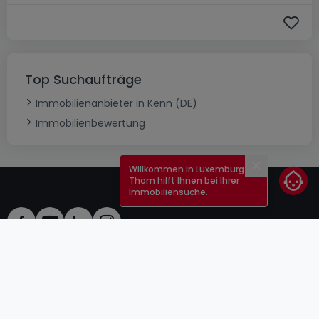
Top Suchaufträge
Immobilienanbieter in Kenn (DE)
Immobilienbewertung
Willkommen in Luxemburg!
Schließen
Thom hilft Ihnen bei Ihrer
Immobiliensuche.
AGB
atHomeGroup
Verkaufsbedingungen
Kontakt
DSA
Anbieter
Impressum
Datenschutzerklärung
Karriere