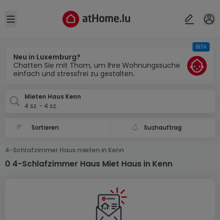
Ort
Abbrechen
ok
Open sidebar
BETA
Kenn (DE)
Neu in Luxemburg?
Chatten Sie mit Thom, um Ihre Wohnungssuche
einfach und stressfrei zu gestalten.
Mieten Haus Kenn
4 sz. - 4 sz.
Suchauftrag
4-Schlafzimmer Haus mieten in Kenn
0 4-Schlafzimmer Haus Miet Haus in Kenn