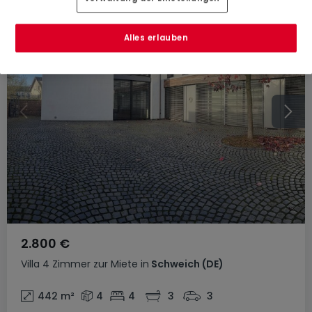
Alles erlauben
2.800 €
Villa
4 Zimmer
zur Miete
in
Schweich
(DE)
442
m²
4
4
3
3