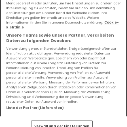
Menü jederzeit wieder aufrufen, um Ihre Einstellungen zu ändern oder
4 Schlafzimmer Häuser mieten in der Nähe
Ihre Einwilligung zu widerrufen, indem Sie auf den Link Verwaltung
der Einstellungen am unteren Rand der Webseite klicken. Ihre
von Kenn (DE)
Einstellungen gelten innerhalb unseres Website. Weitere
Informationen finden Sie in unserer Datenschutzerklärung.
Cookie-
Mieten Häuser 4 Schlafzimmer Schweich
Richtlinie
Unsere Teams sowie unsere Partner, verarbeiten
Daten zu folgenden Zwecken:
Verwendung genauer Standortdaten. Endgeräteeigenschaften zur
Bitte ändern Sie Ihre Suche und versuchen Sie
Identifikation aktiv abfragen. Verwendung reduzierter Daten zur
Auswahl von Werbeanzeigen. Speichern von oder Zugriff auf
es erneut
Informationen auf einem Endgerät. Erstellung von Profilen zur
Personalisierung von Inhalten. Erstellung von Profilen für
personalisierte Werbung. Verwendung von Profilen zur Auswahl
personalisierter Inhalte. Verwendung von Profilen zur Auswahl
personalisierter Werbung. Messung der Performance von Inhalten.
Analyse von Zielgruppen durch Statistiken oder Kombinationen von
Ähnliche Immobilien in der Nähe
Daten aus verschiedenen Quellen. Messung der Werbeleistung.
Entwicklung und Verbesserung der Angebote. Verwendung
Sie haben keine Immobilien gefunden, die Sie
reduzierter Daten zur Auswahl von Inhalten.
interessieren? Diese vorgeschlagenen Anzeigen
Liste der Partner (Lieferanten)
könnten Sie interessieren.
Verwaltung der Einstellungen