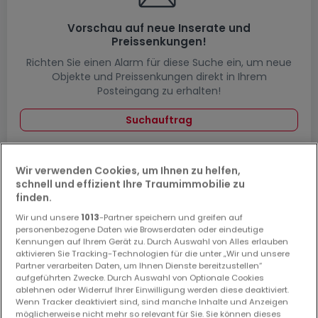
Vorschau auf neue Inserate und
Preissenkungen!
Richten Sie einen Alarm für diese Suche ein, um neue
Objekte und Preissenkungen direkt in Ihrem
Posteingang zu erhalten!
Suchauftrag
Wir verwenden Cookies, um Ihnen zu helfen,
schnell und effizient Ihre Traumimmobilie zu
Häuser in Kenn (DE) - Suche mit einer
finden.
Zimmerangabe
Wir und unsere
1013
-Partner speichern und greifen auf
personenbezogene Daten wie Browserdaten oder eindeutige
1 Schlafzimmer
Kennungen auf Ihrem Gerät zu. Durch Auswahl von Alles erlauben
2 Schlafzimmer
aktivieren Sie Tracking-Technologien für die unter „Wir und unsere
Partner verarbeiten Daten, um Ihnen Dienste bereitzustellen“
3 Schlafzimmer
aufgeführten Zwecke. Durch Auswahl von Optionale Cookies
5 Schlafzimmer
ablehnen oder Widerruf Ihrer Einwilligung werden diese deaktiviert.
Wenn Tracker deaktiviert sind, sind manche Inhalte und Anzeigen
6 Schlafzimmer
möglicherweise nicht mehr so relevant für Sie. Sie können dieses