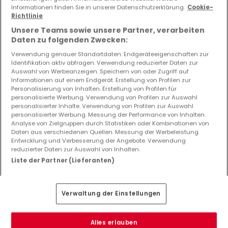
6 Schlafzimmer
Informationen finden Sie in unserer Datenschutzerklärung.
Cookie-
Richtlinie
Unsere Teams sowie unsere Partner, verarbeiten
Daten zu folgenden Zwecken:
Bitte ändern Sie Ihre Suche und versuchen Sie
Verwendung genauer Standortdaten. Endgeräteeigenschaften zur
Identifikation aktiv abfragen. Verwendung reduzierter Daten zur
es erneut
Auswahl von Werbeanzeigen. Speichern von oder Zugriff auf
Informationen auf einem Endgerät. Erstellung von Profilen zur
Personalisierung von Inhalten. Erstellung von Profilen für
personalisierte Werbung. Verwendung von Profilen zur Auswahl
personalisierter Inhalte. Verwendung von Profilen zur Auswahl
Top Suchaufträge
personalisierter Werbung. Messung der Performance von Inhalten.
Analyse von Zielgruppen durch Statistiken oder Kombinationen von
Daten aus verschiedenen Quellen. Messung der Werbeleistung.
Immobilienanbieter in Oberfeulen
Entwicklung und Verbesserung der Angebote. Verwendung
Immobilienbewertung
reduzierter Daten zur Auswahl von Inhalten.
Liste der Partner (Lieferanten)
Verwaltung der Einstellungen
Alles erlauben