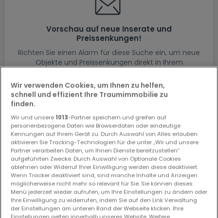
Vorschau auf neue Inserate und
Preissenkungen!
Richten Sie einen Alarm für diese Suche ein, um neue
Objekte und Preissenkungen direkt in Ihrem
Posteingang zu erhalten!
Wir verwenden Cookies, um Ihnen zu helfen,
Suchauftrag
schnell und effizient Ihre Traumimmobilie zu
finden.
Wir und unsere
1013
-Partner speichern und greifen auf
personenbezogene Daten wie Browserdaten oder eindeutige
Kennungen auf Ihrem Gerät zu. Durch Auswahl von Alles erlauben
Wohnungen in Oberfeulen - Suche mit
aktivieren Sie Tracking-Technologien für die unter „Wir und unsere
einer Zimmerangabe
Partner verarbeiten Daten, um Ihnen Dienste bereitzustellen“
aufgeführten Zwecke. Durch Auswahl von Optionale Cookies
1 Schlafzimmer
ablehnen oder Widerruf Ihrer Einwilligung werden diese deaktiviert.
Wenn Tracker deaktiviert sind, sind manche Inhalte und Anzeigen
2 Schlafzimmer
möglicherweise nicht mehr so relevant für Sie. Sie können dieses
Menü jederzeit wieder aufrufen, um Ihre Einstellungen zu ändern oder
3 Schlafzimmer
Ihre Einwilligung zu widerrufen, indem Sie auf den Link Verwaltung
5 Schlafzimmer
der Einstellungen am unteren Rand der Webseite klicken. Ihre
Einstellungen gelten innerhalb unseres Website. Weitere