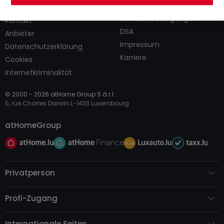
AGB
atHomeGroup
Verkaufsbedingungen
Kontakt
DSA
Anbieter
Impressum
Datenschutzerklärung
Karriere
Cookies
Internetkriminalität
© 2000 -
2026
atHome Group S.à.r.l.
5, rue Charles Darwin L-1433 Luxembourg
atHomeGroup
Privatperson
Profi-Zugang
Internationale Seiten