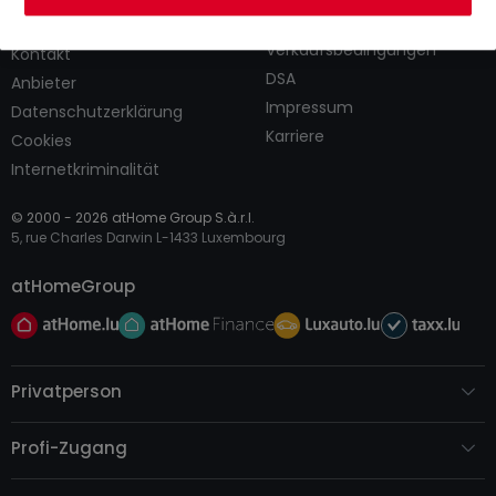
AGB
atHomeGroup
Verkaufsbedingungen
Kontakt
DSA
Anbieter
Impressum
Datenschutzerklärung
Karriere
Cookies
Internetkriminalität
© 2000 -
2026
atHome Group S.à.r.l.
5, rue Charles Darwin L-1433 Luxembourg
atHomeGroup
Privatperson
Profi-Zugang