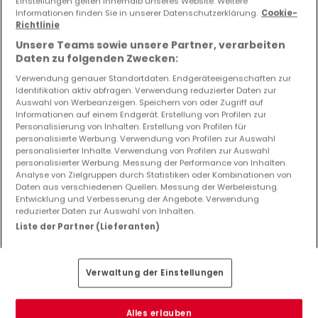
Einstellungen gelten innerhalb unseres Website. Weitere
6 Schlafzimmer
Informationen finden Sie in unserer Datenschutzerklärung.
Cookie-
Richtlinie
Unsere Teams sowie unsere Partner, verarbeiten
Daten zu folgenden Zwecken:
Verwendung genauer Standortdaten. Endgeräteeigenschaften zur
Bitte ändern Sie Ihre Suche und versuchen Sie
Identifikation aktiv abfragen. Verwendung reduzierter Daten zur
es erneut
Auswahl von Werbeanzeigen. Speichern von oder Zugriff auf
Informationen auf einem Endgerät. Erstellung von Profilen zur
Personalisierung von Inhalten. Erstellung von Profilen für
personalisierte Werbung. Verwendung von Profilen zur Auswahl
personalisierter Inhalte. Verwendung von Profilen zur Auswahl
personalisierter Werbung. Messung der Performance von Inhalten.
Top Suchaufträge
Analyse von Zielgruppen durch Statistiken oder Kombinationen von
Daten aus verschiedenen Quellen. Messung der Werbeleistung.
Immobilienanbieter in Lutzerath (DE)
Entwicklung und Verbesserung der Angebote. Verwendung
Immobilienbewertung
reduzierter Daten zur Auswahl von Inhalten.
Liste der Partner (Lieferanten)
Verwaltung der Einstellungen
Alles erlauben