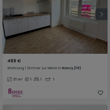
455 €
Wohnung
1 Zimmer
zur Miete
in
Nancy
(FR)
31
m²
1
1
1