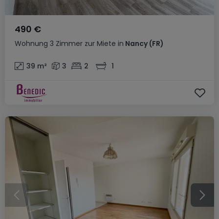
490 €
Wohnung
3 Zimmer
zur Miete
in
Nancy
(FR)
39
m²
3
2
1