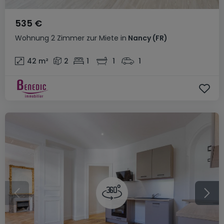
535 €
Wohnung
2 Zimmer
zur Miete
in
Nancy
(FR)
42
m²
2
1
1
1