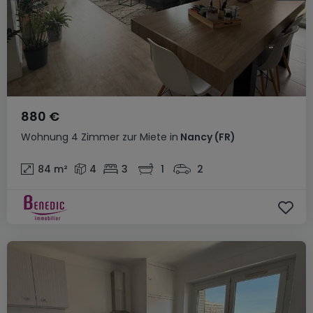
880 €
Wohnung
4 Zimmer
zur Miete
in
Nancy
(FR)
84
m²
4
3
1
2