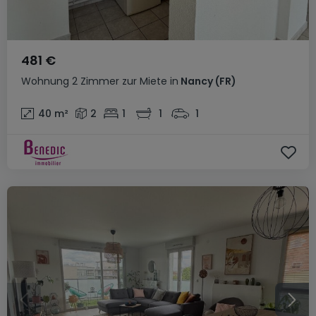
481 €
Wohnung
2 Zimmer
zur Miete
in
Nancy
(FR)
40
m²
2
1
1
1