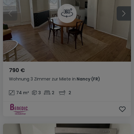
790 €
Wohnung
3 Zimmer
zur Miete
in
Nancy
(FR)
74
m²
3
2
2