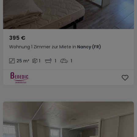
395 €
Wohnung
1 Zimmer
zur Miete
in
Nancy
(FR)
25
m²
1
1
1