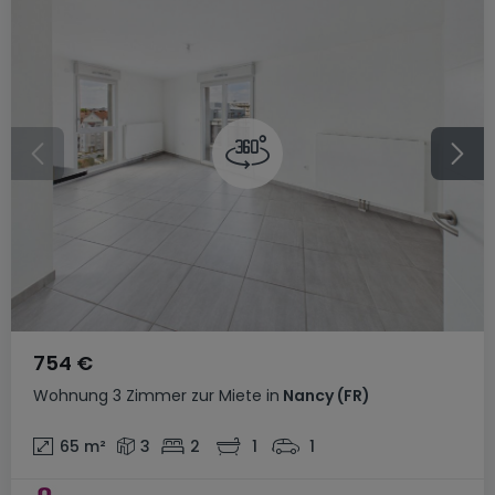
754 €
Wohnung
3 Zimmer
zur Miete
in
Nancy
(FR)
65
m²
3
2
1
1