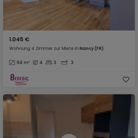
1.045 €
Wohnung
4 Zimmer
zur Miete
in
Nancy
(FR)
94
m²
4
3
3