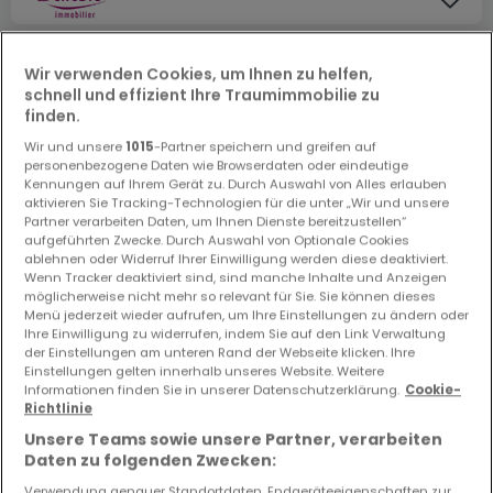
Wir verwenden Cookies, um Ihnen zu helfen,
schnell und effizient Ihre Traumimmobilie zu
finden.
Wir und unsere
1015
-Partner speichern und greifen auf
personenbezogene Daten wie Browserdaten oder eindeutige
Kennungen auf Ihrem Gerät zu. Durch Auswahl von Alles erlauben
aktivieren Sie Tracking-Technologien für die unter „Wir und unsere
Partner verarbeiten Daten, um Ihnen Dienste bereitzustellen“
aufgeführten Zwecke. Durch Auswahl von Optionale Cookies
ablehnen oder Widerruf Ihrer Einwilligung werden diese deaktiviert.
Wenn Tracker deaktiviert sind, sind manche Inhalte und Anzeigen
möglicherweise nicht mehr so relevant für Sie. Sie können dieses
Menü jederzeit wieder aufrufen, um Ihre Einstellungen zu ändern oder
Ihre Einwilligung zu widerrufen, indem Sie auf den Link Verwaltung
der Einstellungen am unteren Rand der Webseite klicken. Ihre
Einstellungen gelten innerhalb unseres Website. Weitere
Informationen finden Sie in unserer Datenschutzerklärung.
Cookie-
Richtlinie
760 €
Unsere Teams sowie unsere Partner, verarbeiten
Daten zu folgenden Zwecken:
Wohnung
3 Zimmer
zur Miete
in
Nancy
(FR)
Verwendung genauer Standortdaten. Endgeräteeigenschaften zur