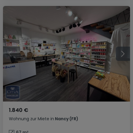
1.840 €
Wohnung
zur Miete
in
Nancy
(FR)
67
m²