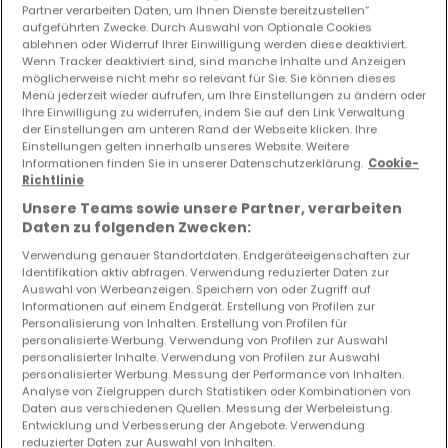
Partner verarbeiten Daten, um Ihnen Dienste bereitzustellen“
aufgeführten Zwecke. Durch Auswahl von Optionale Cookies
Vorschau auf neue Inserate und
ablehnen oder Widerruf Ihrer Einwilligung werden diese deaktiviert.
Preissenkungen!
Wenn Tracker deaktiviert sind, sind manche Inhalte und Anzeigen
möglicherweise nicht mehr so relevant für Sie. Sie können dieses
Richten Sie einen Alarm für diese Suche ein, um neue
Menü jederzeit wieder aufrufen, um Ihre Einstellungen zu ändern oder
Objekte und Preissenkungen direkt in Ihrem
Ihre Einwilligung zu widerrufen, indem Sie auf den Link Verwaltung
Posteingang zu erhalten!
der Einstellungen am unteren Rand der Webseite klicken. Ihre
Einstellungen gelten innerhalb unseres Website. Weitere
Informationen finden Sie in unserer Datenschutzerklärung.
Cookie-
Suchauftrag
Richtlinie
Unsere Teams sowie unsere Partner, verarbeiten
Daten zu folgenden Zwecken:
Verwendung genauer Standortdaten. Endgeräteeigenschaften zur
Identifikation aktiv abfragen. Verwendung reduzierter Daten zur
Renditeobjekte 4 Schlafzimmer Arlon
Auswahl von Werbeanzeigen. Speichern von oder Zugriff auf
Informationen auf einem Endgerät. Erstellung von Profilen zur
Renditeobjekte - Suche mit einer
Personalisierung von Inhalten. Erstellung von Profilen für
Zimmerangabe
personalisierte Werbung. Verwendung von Profilen zur Auswahl
personalisierter Inhalte. Verwendung von Profilen zur Auswahl
1 Schlafzimmer
personalisierter Werbung. Messung der Performance von Inhalten.
Analyse von Zielgruppen durch Statistiken oder Kombinationen von
2 Schlafzimmer
Daten aus verschiedenen Quellen. Messung der Werbeleistung.
Entwicklung und Verbesserung der Angebote. Verwendung
3 Schlafzimmer
reduzierter Daten zur Auswahl von Inhalten.