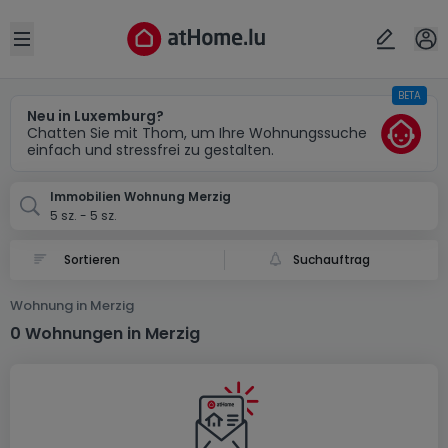
Ort
Abbrechen
ok
Open sidebar
BETA
Merzig (DE)
Neu in Luxemburg?
Chatten Sie mit Thom, um Ihre Wohnungssuche
einfach und stressfrei zu gestalten.
Immobilien Wohnung Merzig
5 sz. - 5 sz.
Suchauftrag
Wohnung in Merzig
0 Wohnungen in Merzig