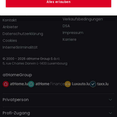
Alles erlauben
AGB
atHomeGroup
Verkaufsbedingungen
Kontakt
DSA
Anbieter
Impressum
Datenschutzerklärung
Karriere
Cookies
Internetkriminalität
© 2000 -
2026
atHome Group S.à.r.l.
5, rue Charles Darwin L-1433 Luxembourg
atHomeGroup
Privatperson
Profi-Zugang