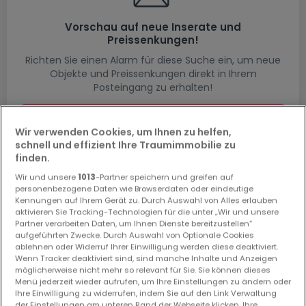
Vorschau auf neue Inserate und
Preissenkungen!
Richten Sie einen Alarm für diese Suche ein, um neue
Objekte und Preissenkungen direkt in Ihrem
Posteingang zu erhalten!
Suchauftrag
Wir verwenden Cookies, um Ihnen zu helfen,
schnell und effizient Ihre Traumimmobilie zu
finden.
Wir und unsere
1013
-Partner speichern und greifen auf
Wohnungen - Suche mit einer
personenbezogene Daten wie Browserdaten oder eindeutige
Zimmerangabe
Kennungen auf Ihrem Gerät zu. Durch Auswahl von Alles erlauben
aktivieren Sie Tracking-Technologien für die unter „Wir und unsere
1 Schlafzimmer
Partner verarbeiten Daten, um Ihnen Dienste bereitzustellen“
aufgeführten Zwecke. Durch Auswahl von Optionale Cookies
2 Schlafzimmer
ablehnen oder Widerruf Ihrer Einwilligung werden diese deaktiviert.
Wenn Tracker deaktiviert sind, sind manche Inhalte und Anzeigen
3 Schlafzimmer
möglicherweise nicht mehr so relevant für Sie. Sie können dieses
4 Schlafzimmer
Menü jederzeit wieder aufrufen, um Ihre Einstellungen zu ändern oder
Ihre Einwilligung zu widerrufen, indem Sie auf den Link Verwaltung
6 Schlafzimmer
der Einstellungen am unteren Rand der Webseite klicken. Ihre