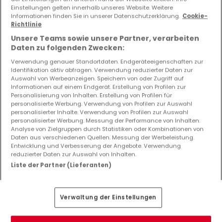
Einstellungen gelten innerhalb unseres Website. Weitere
Informationen finden Sie in unserer Datenschutzerklärung.
Cookie-
Richtlinie
Unsere Teams sowie unsere Partner, verarbeiten
Bitte ändern Sie Ihre Suche und versuchen Sie
Daten zu folgenden Zwecken:
es erneut
Verwendung genauer Standortdaten. Endgeräteeigenschaften zur
Identifikation aktiv abfragen. Verwendung reduzierter Daten zur
Auswahl von Werbeanzeigen. Speichern von oder Zugriff auf
Informationen auf einem Endgerät. Erstellung von Profilen zur
Personalisierung von Inhalten. Erstellung von Profilen für
Top Suchaufträge
personalisierte Werbung. Verwendung von Profilen zur Auswahl
personalisierter Inhalte. Verwendung von Profilen zur Auswahl
Immobilienanbieter in Merzig (DE)
personalisierter Werbung. Messung der Performance von Inhalten.
Analyse von Zielgruppen durch Statistiken oder Kombinationen von
5 Schlafzimmer Wohnungen kaufen in Merzig (DE)
Daten aus verschiedenen Quellen. Messung der Werbeleistung.
Entwicklung und Verbesserung der Angebote. Verwendung
5 Schlafzimmer Wohnungen mieten in Merzig (DE)
reduzierter Daten zur Auswahl von Inhalten.
Immobilienbewertung
Liste der Partner (Lieferanten)
Verwaltung der Einstellungen