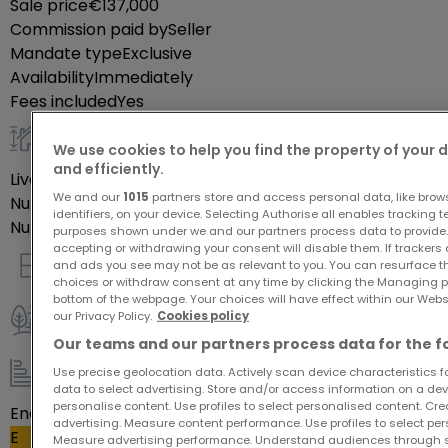
Sale price
€137,000
que deux garages, offrant un accès pratique et
Commission paid by
Seller
fonctionnel.
Mandate type
Exclusive
Availability
Immediately
Des travaux d’embellissement sont à prévoir (salle
Fees included
Yes
de bain, cuisine, etc.).
We use cookies to help you find the property of your 
General
and efficiently.
Maison libre de suite.
Livable surface
200
m²
We and our
1015
partners store and access personal data, like brow
Number of rooms
Prix : 137 000 €, honoraires d’agence à la charge du
8
identifiers, on your device. Selecting Authorise all enables tracking 
Number of bedrooms
5
propriétaire.
purposes shown under we and our partners process data to provide.
accepting or withdrawing your consent will disable them. If trackers
and ads you see may not be as relevant to you. You can resurface 
Indoor
? Contact : 06.25.49.64.87
choices or withdraw consent at any time by clicking the Managing p
bottom of the webpage. Your choices will have effect within our Websit
our Privacy Policy.
Cookies policy
Outdoor
Our teams and our partners process data for the f
Use precise geolocation data. Actively scan device characteristics for
Energy / heating
data to select advertising. Store and/or access information on a devi
personalise content. Use profiles to select personalised content. Crea
Energy class
advertising. Measure content performance. Use profiles to select per
E
Measure advertising performance. Understand audiences through st