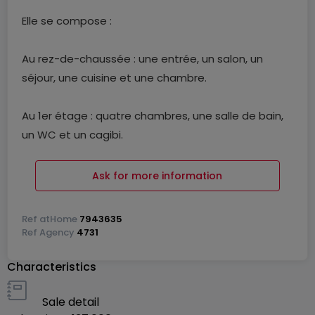
Elle se compose :
Au rez-de-chaussée : une entrée, un salon, un
séjour, une cuisine et une chambre.
Au 1er étage : quatre chambres, une salle de bain,
un WC et un cagibi.
Au 2? étage : deux chambres mansardées ainsi
Ask for more information
qu’un grenier.
Ref
atHome
7943635
Au sous-sol : une chaufferie, une buanderie, une
Ref
Agency
4731
cave et une cuisine d’été.
Characteristics
? Accès possible par l’arrière de la maison, via une
Sale detail
grande cour, desservant trois dépendances ainsi