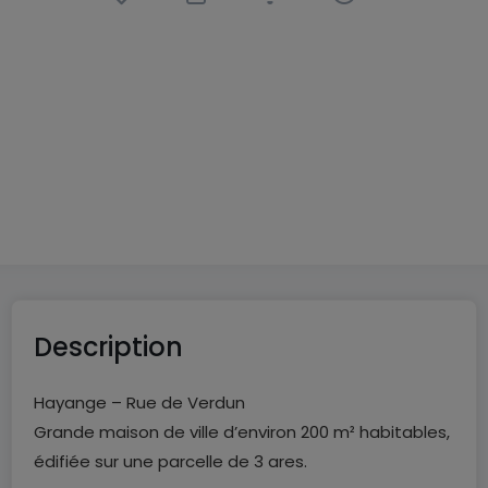
Terraced house
8 rooms
in
Hayange
(FR)
€137,000
200
m²
8
5
Description
Hayange – Rue de Verdun
Grande maison de ville d’environ 200 m² habitables,
édifiée sur une parcelle de 3 ares.