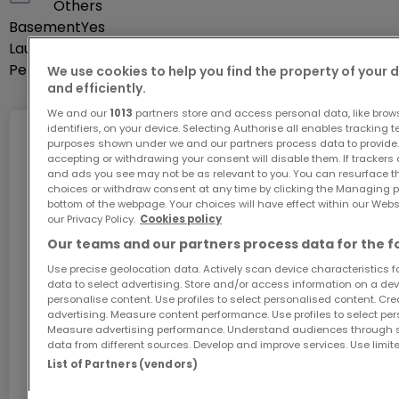
Others
Basement
Yes
Laundry room
Yes
Pets allowed
Yes
We use cookies to help you find the property of your 
and efficiently.
We and our
1013
partners store and access personal data, like brow
identifiers, on your device. Selecting Authorise all enables tracking 
Internet
purposes shown under we and our partners process data to provide.
accepting or withdrawing your consent will disable them. If trackers
and ads you see may not be as relevant to you. You can resurface 
choices or withdraw consent at any time by clicking the Managing p
bottom of the webpage. Your choices will have effect within our Websit
GiGA internet: internet at home
our Privacy Policy.
Cookies policy
Get 1 month of free internet with the code
Our teams and our partners process data for the f
ATHOME26 on Luxembourg’s fastest network.
Use precise geolocation data. Actively scan device characteristics for
data to select advertising. Store and/or access information on a devi
personalise content. Use profiles to select personalised content. Crea
Go for it
advertising. Measure content performance. Use profiles to select per
Measure advertising performance. Understand audiences through st
data from different sources. Develop and improve services. Use limite
In partnership with
List of Partners (vendors)