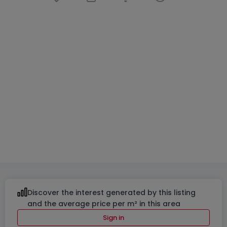
Semi-detached house
4 bedrooms
in
Heiderscheid
€986,000
268
m²
4
3
2
Discover the interest generated by this listing
and the average price per m² in this area
Sign in